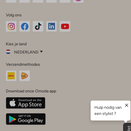
Volg ons
Omoda
Omoda
Omoda
Omoda
Omoda
Kies je land
Instagram
Facebook
TikTok
LinkedIn
YouTube
NEDERLAND
Kies
Verzendmethodes
je
Sluit
land
Nederland
België
(Nederlands)
Download onze Omoda app
Belgique
(Français)
Deutschland