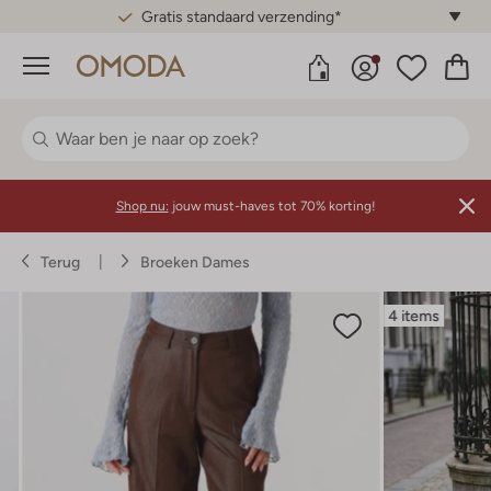
Gratis standaard verzending*
Menu
Shop nu:
jouw must-haves tot 70% korting!
Terug
Broeken Dames
4 items