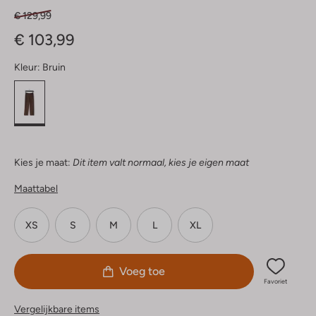
€ 129,99
€ 103,99
Kleur:
Bruin
Kies je maat:
Dit item valt normaal, kies je eigen maat
Maattabel
XS
S
M
L
XL
Voeg toe
Favoriet
Vergelijkbare items