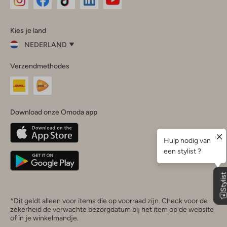
Omoda
Omoda
Omoda
Omoda
Omoda
Kies je land
Instagram
Facebook
TikTok
LinkedIn
YouTube
NEDERLAND
Kies
Verzendmethodes
je
Sluit
land
Nederland
België
(Nederlands)
Download onze Omoda app
Belgique
(Français)
Deutschland
*Dit geldt alleen voor items die op voorraad zijn. Check voor de
zekerheid de verwachte bezorgdatum bij het item op de website
of in je winkelmandje.