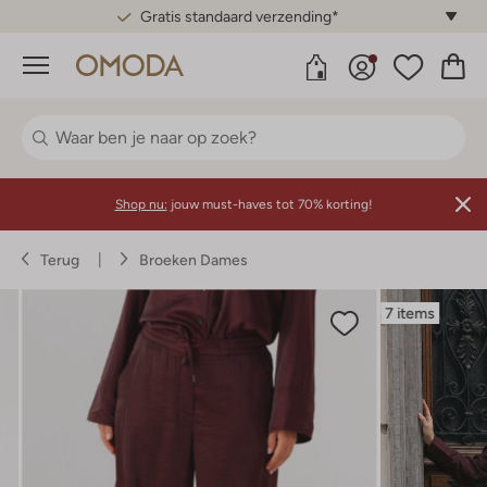
Gratis standaard verzending*
Menu
Shop nu:
jouw must-haves tot 70% korting!
Terug
Broeken Dames
7 items