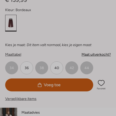
Kleur:
Bordeaux
Kies je maat:
Dit item valt normaal, kies je eigen maat
Maattabel
Maat uitverkocht?
34
36
38
40
42
44
Voeg toe
Favoriet
Vergelijkbare items
Maatadvies