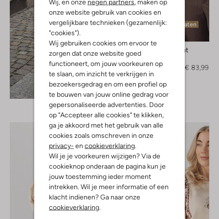
Wij, en onze
negen partners
, maken op
onze website gebruik van cookies en
vergelijkbare technieken (gezamenlijk:
Laatste maten
"cookies").
-40%
Wij gebruiken cookies om ervoor te
Beaumont
zorgen dat onze website goed
Trui
functioneert, om jouw voorkeuren op
€ 139,99
€ 83,99
te slaan, om inzicht te verkrijgen in
bezoekersgedrag en om een profiel op
Ontdek de look
te bouwen van jouw online gedrag voor
gepersonaliseerde advertenties. Door
op "Accepteer alle cookies" te klikken,
ga je akkoord met het gebruik van alle
cookies zoals omschreven in onze
privacy-
en
cookieverklaring
.
Wil je je voorkeuren wijzigen? Via de
cookieknop onderaan de pagina kun je
jouw toestemming ieder moment
intrekken. Wil je meer informatie of een
klacht indienen? Ga naar onze
cookieverklaring
.