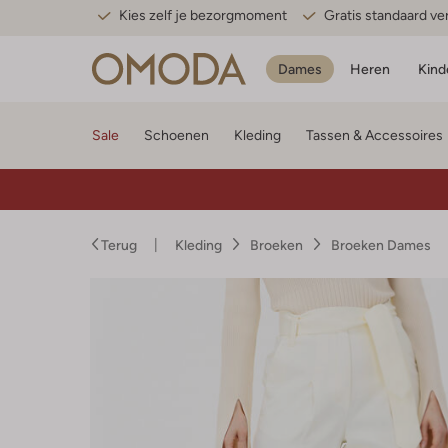
Kies zelf je bezorgmoment
Gratis standaard v
Dames
Heren
Kind
Sale
Schoenen
Kleding
Tassen & Accessoires
Terug
Kleding
Broeken
Broeken Dames