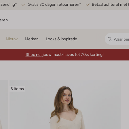
erzending*
Gratis 30 dagen retourneren*
Betaal achteraf met 
eren
Nieuw
Merken
Looks & inspiratie
Shop nu:
jouw must-haves tot 70% korting!
3 items