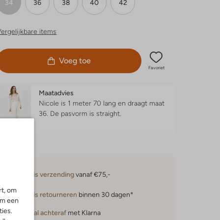
34
36
38
40
42
ergelijkbare items
Voeg toe
Favoriet
Maatadvies
Nicole is 1 meter 70 lang en draagt maat
36.
De pasvorm is
straight
.
Gratis verzending
vanaf €75,-
rt, om
Gratis retourneren
binnen 30 dagen*
om een
ies.
Betaal achteraf
met Klarna