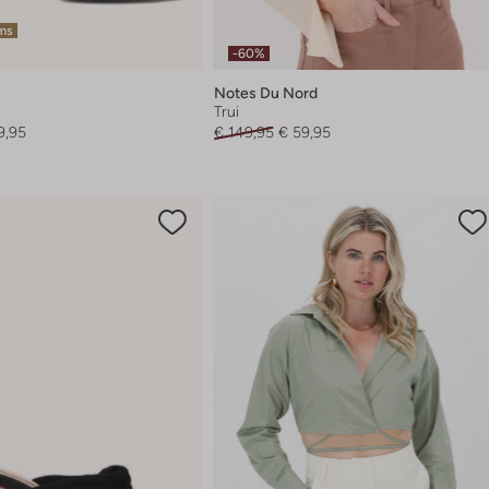
ems
-60%
Notes Du Nord
Trui
9,95
€ 149,95
€ 59,95