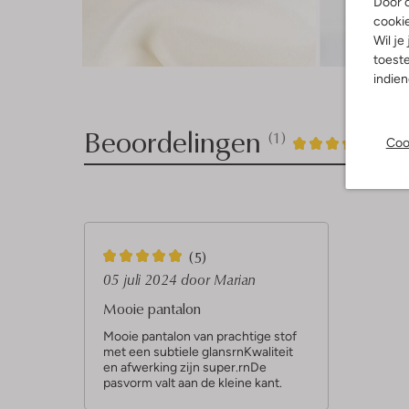
Door o
cooki
Wil je
Ont
toeste
indie
Beoordelingen
(1)
1
5
Coo
5
/5
Sterren
5
(5)
S
05 juli 2024
door Marian
t
Mooie pantalon
e
Mooie pantalon van prachtige stof
met een subtiele glansrnKwaliteit
r
en afwerking zijn super.rnDe
r
pasvorm valt aan de kleine kant.
e