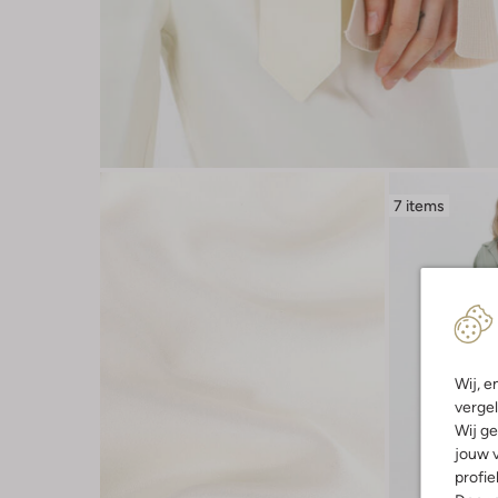
7 items
Wij, e
vergel
Wij ge
jouw v
profie