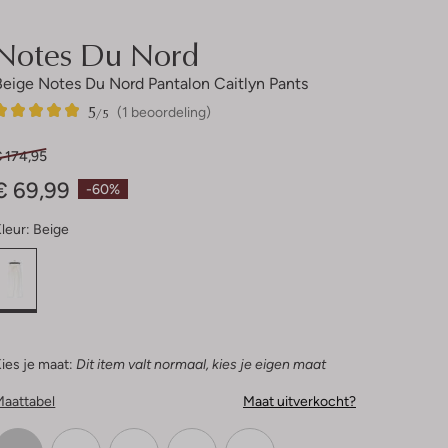
Notes Du Nord
Beige Notes Du Nord Pantalon Caitlyn Pants
5
1
5
/5
(1 beoordeling)
Sterren
€ 174,95
€ 69,99
-60%
leur:
Beige
ies je maat:
Dit item valt normaal, kies je eigen maat
Maattabel
Maat uitverkocht?