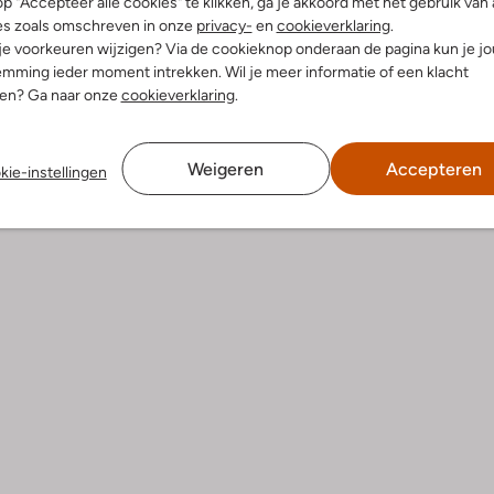
p "Accepteer alle cookies" te klikken, ga je akkoord met het gebruik van 
es zoals omschreven in onze
privacy-
en
cookieverklaring
.
 je voorkeuren wijzigen? Via de cookieknop onderaan de pagina kun je j
dek de look
Ontdek de look
mming ieder moment intrekken. Wil je meer informatie of een klacht
nen? Ga naar onze
cookieverklaring
.
Product informatie
Weigeren
Accepteren
kie-instellingen