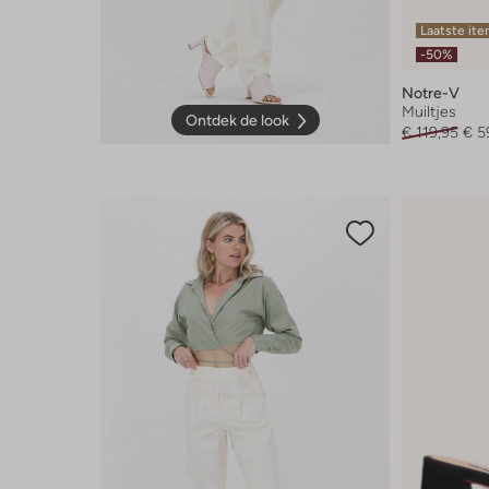
Laatste it
-50%
Notre-V
Muiltjes
Ontdek de look
€ 119,95
€ 5