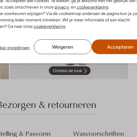
p "Accepteer alle cookies" te klikken, ga je akkoord met het gebruik van 
es zoals omschreven in onze
privacy-
en
cookieverklaring
.
 je voorkeuren wijzigen? Via de cookieknop onderaan de pagina kun je j
mming ieder moment intrekken. Wil je meer informatie of een klacht
nen? Ga naar onze
cookieverklaring
.
Weigeren
Accepteren
kie-instellingen
Ontdek de look
Bezorgen & retourneren
elling & Pasvorm
Wasvoorschriften