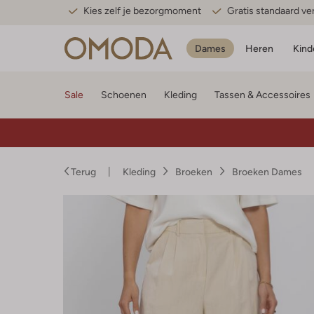
Kies zelf je bezorgmoment
Gratis standaard v
Dames
Heren
Kind
Sale
Schoenen
Kleding
Tassen & Accessoires
Terug
Kleding
Broeken
Broeken Dames