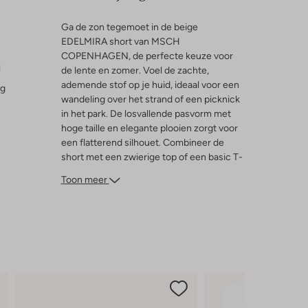
Ga de zon tegemoet in de beige
EDELMIRA short van MSCH
COPENHAGEN, de perfecte keuze voor
l
de lente en zomer. Voel de zachte,
ademende stof op je huid, ideaal voor een
ng
wandeling over het strand of een picknick
in het park. De losvallende pasvorm met
hoge taille en elegante plooien zorgt voor
een flatterend silhouet. Combineer de
short met een zwierige top of een basic T-
shirt en sandalen voor een moeiteloze
Toon meer
uitstraling. Ervaar het comfort en de stijl
van MSCH COPENHAGEN en kom de
warmere dagen stralend door.