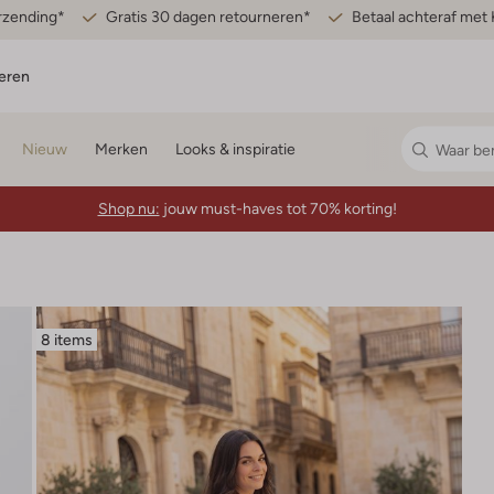
erzending*
Gratis 30 dagen retourneren*
Betaal achteraf met 
eren
Nieuw
Merken
Looks & inspiratie
Shop nu:
jouw must-haves tot 70% korting!
8 items