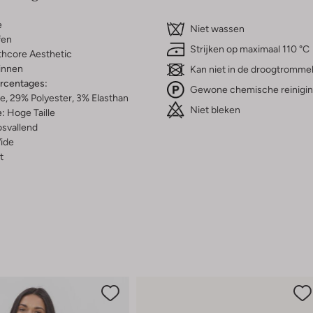
e
Niet wassen
fen
Strijken op maximaal 110 °C
thcore Aesthetic
innen
Kan niet in de droogtromme
ercentages:
Gewone chemische reinigi
, 29% Polyester, 3% Elasthan
Niet bleken
e:
Hoge Taille
osvallend
ide
t