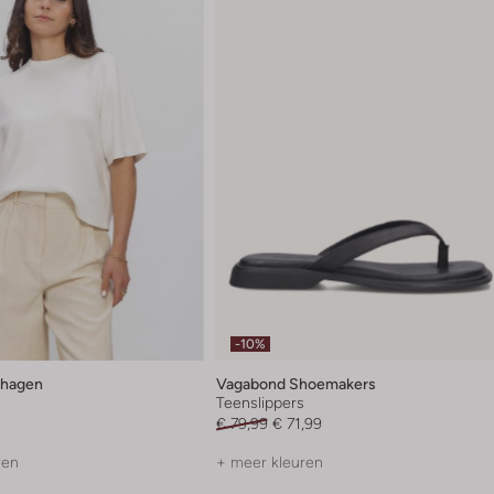
-10%
hagen
Vagabond Shoemakers
Teenslippers
€ 79,99
€ 71,99
ren
+ meer kleuren