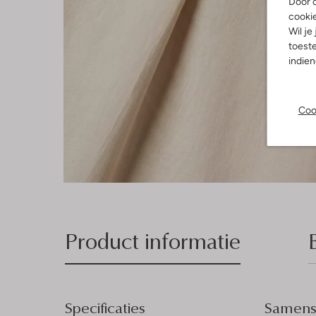
Door o
cooki
Wil je
toeste
indie
Coo
Product informatie
Specificaties
Samenst