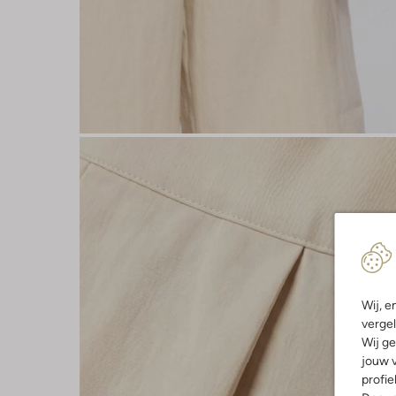
Wij, e
vergel
Wij ge
jouw v
profie