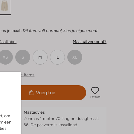
ies je maat:
Dit item valt normaal, kies je eigen maat
Maattabel
Maat uitverkocht?
XS
S
M
L
XL
ergelijkbare items
Voeg toe
Favoriet
Maatadvies
rt, om
Zohra is 1 meter 70 lang en draagt maat
om een
36.
De pasvorm is
losvallend
.
ies.