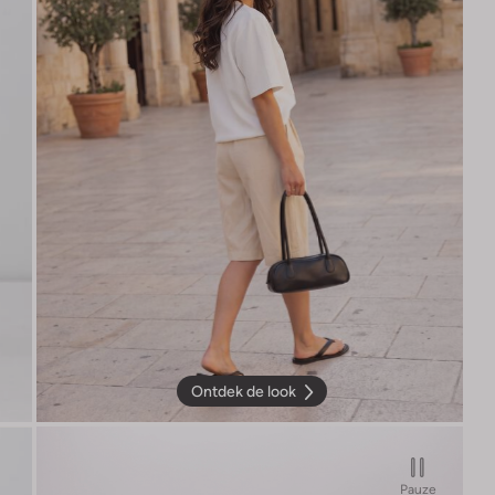
Ontdek de look
Pauze