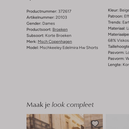
Kleur:
Beig
Productnummer:
372617
Patroon:
Ef
Artikelnummer:
20103
Trends:
Ear
Gender:
Dames
Materiaal:
L
Productsoort:
Broeken
Materiaalp
Subsoort:
Korte Broeken
68% Viskose
Merk:
Msch Copenhagen
Taillehoogt
Model:
Mschkeeley Edelmira Hw Shorts
Pasvorm:
L
Pasvorm:
W
Lengte:
Kor
Maak je
look compleet