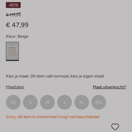
Sterren
-60%
€ 119,95
€ 47,99
Kleur:
Beige
Kies je maat:
Dit item valt normaal, kies je eigen maat
Maattabel
Maat uitverkocht?
XS
S
M
L
XL
XXL
Sorry, dit item is momenteel (nog) niet beschikbaar.