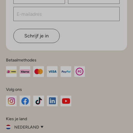
Schrijf je in
Betaalmethodes
Volg ons
Omoda
Omoda
Omoda
Omoda
Omoda
Kies je land
Instagram
Facebook
TikTok
LinkedIn
YouTube
NEDERLAND