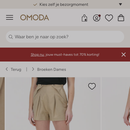
Gratis standaard verzending*
Menu
Shop nu:
jouw must-haves tot 70% korting!
Terug
Broeken Dames