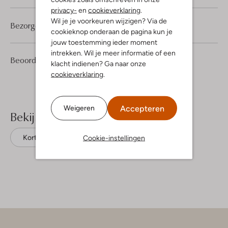
privacy-
en
cookieverklaring
.
Wil je je voorkeuren wijzigen? Via de
Bezorgen & retourneren
cookieknop onderaan de pagina kun je
jouw toestemming ieder moment
intrekken. Wil je meer informatie of een
3
4
Beoordelingen
(3)
4
/5
klacht indienen? Ga naar onze
Sterren
cookieverklaring
.
Accepteren
Weigeren
Bekijk meer
Cookie-instellingen
Korte broeken
Josh V
Linnen