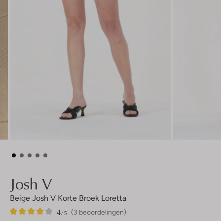
Josh V
Beige Josh V Korte Broek Loretta
4
3
4
/5
(3 beoordelingen)