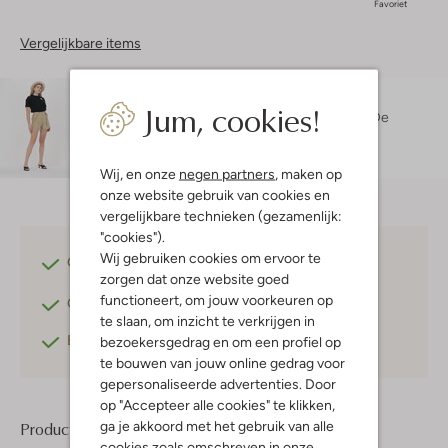
Favoriet
Vergelijkbare items
Maatadvies
Jum, cookies!
Danielle is 1 meter 74 lang en draagt maat S.
De
pasvorm is
straight
.
Wij, en onze
negen partners
, maken op
onze website gebruik van cookies en
vergelijkbare technieken (gezamenlijk:
"cookies").
Wij gebruiken cookies om ervoor te
Gratis verzending
vanaf €75,-
zorgen dat onze website goed
functioneert, om jouw voorkeuren op
Gratis retourneren
binnen 30 dagen*
te slaan, om inzicht te verkrijgen in
Betaal achteraf
met Klarna
bezoekersgedrag en om een profiel op
te bouwen van jouw online gedrag voor
gepersonaliseerde advertenties. Door
op "Accepteer alle cookies" te klikken,
ga je akkoord met het gebruik van alle
Product informatie
cookies zoals omschreven in onze