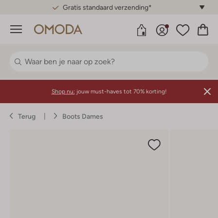
Gratis standaard verzending*
Menu
Shop nu:
jouw must-haves tot 70% korting!
Terug
Boots Dames