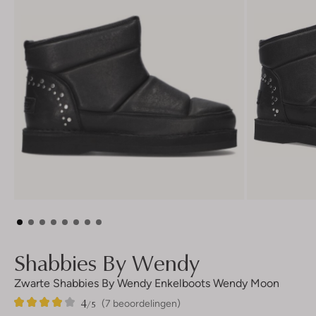
Shabbies By Wendy
Zwarte Shabbies By Wendy Enkelboots Wendy Moon
4
7
4
/5
(7 beoordelingen)