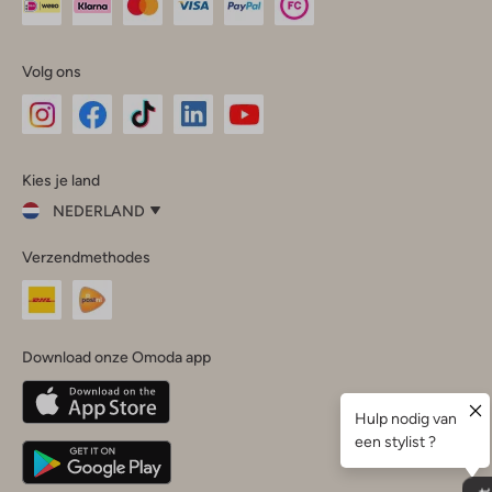
Volg ons
Omoda
Omoda
Omoda
Omoda
Omoda
Kies je land
Instagram
Facebook
TikTok
LinkedIn
YouTube
NEDERLAND
Kies
Verzendmethodes
je
Sluit
land
Nederland
België
(Nederlands)
Download onze Omoda app
Belgique
(Français)
Deutschland