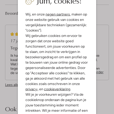
Jum, cookies!
7
4
Beoordelingen
(7)
4
Wij, en onze
negen partners
, maken op
/5
Sterren
onze website gebruik van cookies en
vergelijkbare technieken (gezamenlijk:
"cookies").
3
(3)
Wij gebruiken cookies om ervoor te
S
17 januari 2024
door Belinda
zorgen dat onze website goed
t
functioneert, om jouw voorkeuren op
Tegenvaller helaas
e
te slaan, om inzicht te verkrijgen in
r
Ik had me enorm verheugd op deze warme boots. Mooie
bezoekersgedrag en om een profiel op
r
kwaliteit, lekker warm, en in de sale prettig(er) geprijsd.
te bouwen van jouw online gedrag voor
Wat kan er misgaan denk je dan. Maar wat een enorme
e
gepersonaliseerde advertenties. Door
tegenvaller toen ik ging passen. Precies onder de bal van
n
Lees verder
op "Accepteer alle cookies" te klikken,
de voet lijkt een verdikking in het zooltje te zitten,
waardoor de schoenen echt pijn onder de voeten doen. Ik
ga je akkoord met het gebruik van alle
heb ze meteen weer ingepakt en teruggestuurd. Heel erg
cookies zoals omschreven in onze
Lees alle beoordelingen
jammer!
privacy-
en
cookieverklaring
.
Wil je je voorkeuren wijzigen? Via de
cookieknop onderaan de pagina kun je
jouw toestemming ieder moment
Ook iets voor jou?
intrekken. Wil je meer informatie of een