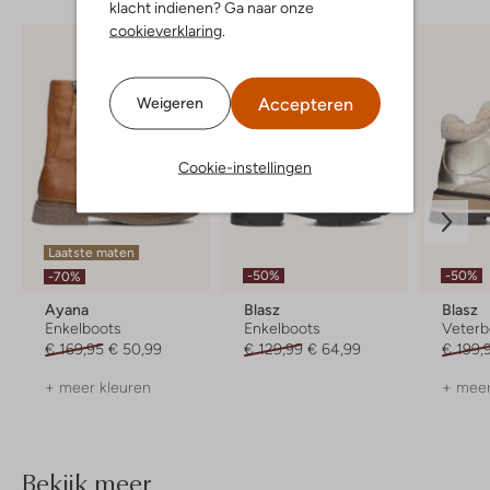
klacht indienen? Ga naar onze
cookieverklaring
.
Accepteren
Weigeren
Cookie-instellingen
Laatste maten
-50%
-50%
-70%
Ayana
Blasz
Blasz
Enkelboots
Enkelboots
Veterb
€ 169,95
€ 50,99
€ 129,99
€ 64,99
€ 199,
+ meer kleuren
+ meer
Bekijk meer