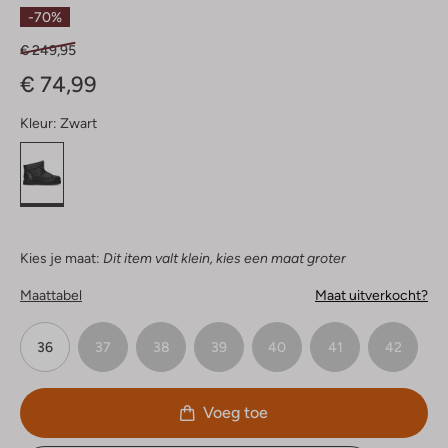
Sterren
-70%
€ 249,95
€ 74,99
Kleur:
Zwart
Kies je maat:
Dit item valt klein, kies een maat groter
Maattabel
Maat uitverkocht?
36
37
38
39
40
41
42
Voeg toe