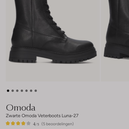
Omoda
Zwarte Omoda Veterboots Luna-27
4
5
4
/5
(5 beoordelingen)