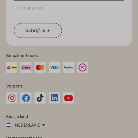
Schrijf je in
Betaalmethodes
Volg ons
Omoda
Omoda
Omoda
Omoda
Omoda
Kies je land
Instagram
Facebook
TikTok
LinkedIn
YouTube
NEDERLAND
Kies