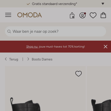
Gratis standaard verzending*
Menu
Shop nu:
jouw must-haves tot 70% korting!
Terug
Boots Dames