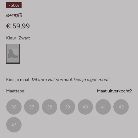
Sterren
-50%
€ 119,95
€ 59,99
Kleur:
Zwart
Kies je maat:
Dit item valt normaal, kies je eigen maat
Maattabel
Maat uitverkocht?
36
37
38
39
40
41
42
43