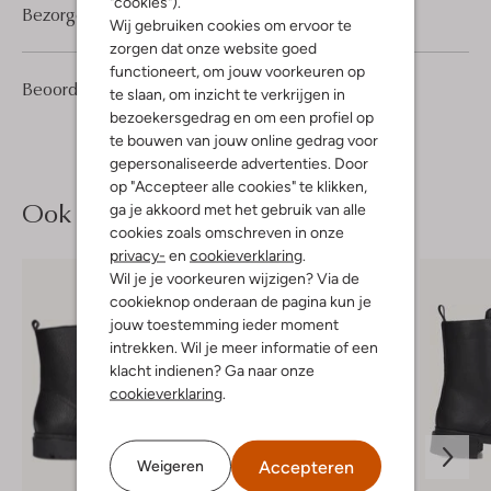
"cookies").
Bezorgen & retourneren
Wij gebruiken cookies om ervoor te
zorgen dat onze website goed
functioneert, om jouw voorkeuren op
5
4
Beoordelingen
(5)
4
te slaan, om inzicht te verkrijgen in
/5
Sterren
bezoekersgedrag en om een profiel op
te bouwen van jouw online gedrag voor
gepersonaliseerde advertenties. Door
op "Accepteer alle cookies" te klikken,
Ook iets voor jou?
ga je akkoord met het gebruik van alle
cookies zoals omschreven in onze
privacy-
en
cookieverklaring
.
Wil je je voorkeuren wijzigen? Via de
cookieknop onderaan de pagina kun je
jouw toestemming ieder moment
intrekken. Wil je meer informatie of een
klacht indienen? Ga naar onze
cookieverklaring
.
Accepteren
Weigeren
Laatste maten