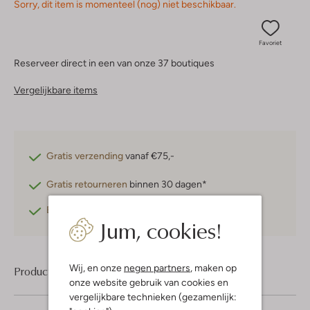
Sorry, dit item is momenteel (nog) niet beschikbaar.
Favoriet
Reserveer direct in een van onze 37 boutiques
Vergelijkbare items
Gratis verzending
vanaf €75,-
Gratis retourneren
binnen 30 dagen*
Betaal achteraf
met Klarna
Jum, cookies!
Wij, en onze
negen partners
, maken op
Product informatie
onze website gebruik van cookies en
vergelijkbare technieken (gezamenlijk: