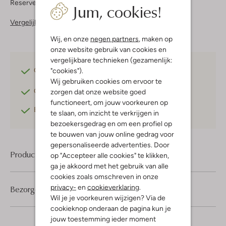
Reserveer direct in een van onze 37 boutiques
Jum, cookies!
Vergelijkbare items
Wij, en onze
negen partners
, maken op
onze website gebruik van cookies en
vergelijkbare technieken (gezamenlijk:
"cookies").
Gratis verzending
vanaf €75,-
Wij gebruiken cookies om ervoor te
Gratis retourneren
binnen 30 dagen*
zorgen dat onze website goed
functioneert, om jouw voorkeuren op
Betaal achteraf
met Klarna
te slaan, om inzicht te verkrijgen in
bezoekersgedrag en om een profiel op
te bouwen van jouw online gedrag voor
gepersonaliseerde advertenties. Door
Product informatie
op "Accepteer alle cookies" te klikken,
ga je akkoord met het gebruik van alle
cookies zoals omschreven in onze
privacy-
en
cookieverklaring
.
Bezorgen & retourneren
Wil je je voorkeuren wijzigen? Via de
cookieknop onderaan de pagina kun je
jouw toestemming ieder moment