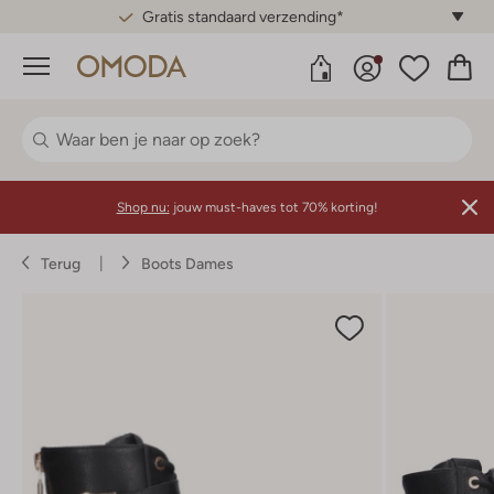
Gratis standaard verzending*
Menu
Shop nu:
jouw must-haves tot 70% korting!
Terug
Boots Dames