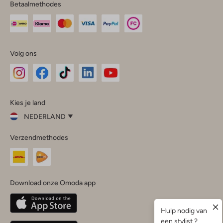
Betaalmethodes
Volg ons
Omoda
Omoda
Omoda
Omoda
Omoda
Kies je land
Instagram
Facebook
TikTok
LinkedIn
YouTube
NEDERLAND
Kies
Verzendmethodes
je
Sluit
land
Nederland
België
(Nederlands)
Download onze Omoda app
Belgique
(Français)
Deutschland