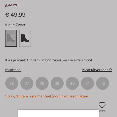
€ 99,95
€ 49,99
Kleur:
Zwart
Kies je maat:
Dit item valt normaal, kies je eigen maat
Maattabel
Maat uitverkocht?
36
37
38
39
40
41
42
Sorry, dit item is momenteel (nog) niet beschikbaar.
Favoriet