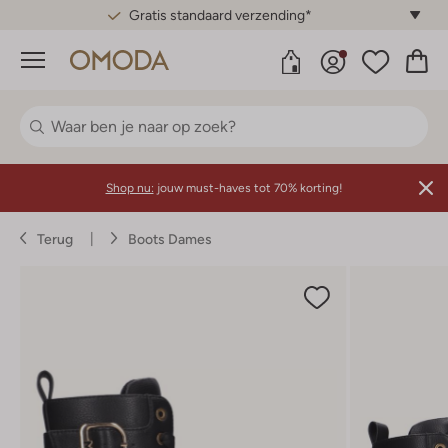
Gratis standaard verzending*
Menu
Shop nu:
jouw must-haves tot 70% korting!
Terug
Boots Dames