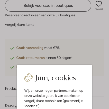
Bekijk voorraad in boutiques
Favoriet
Reserveer direct in een van onze 37 boutiques
Vergelijkbare items
Gratis verzending
vanaf €75,-
Gratis retourneren
binnen 30 dagen*
Betaal achteraf
met Klarna
Jum, cookies!
Product informatie
Wij, en onze
negen partners
, maken op
onze website gebruik van cookies en
vergelijkbare technieken (gezamenlijk:
Bezorgen & retourneren
"cookies").