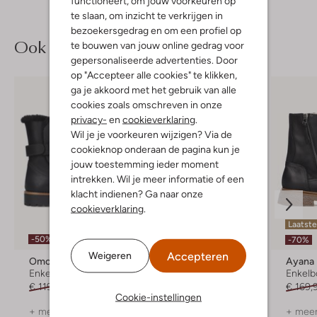
functioneert, om jouw voorkeuren op
te slaan, om inzicht te verkrijgen in
bezoekersgedrag en om een profiel op
Ook iets voor jou?
te bouwen van jouw online gedrag voor
gepersonaliseerde advertenties. Door
op "Accepteer alle cookies" te klikken,
ga je akkoord met het gebruik van alle
cookies zoals omschreven in onze
privacy-
en
cookieverklaring
.
Wil je je voorkeuren wijzigen? Via de
cookieknop onderaan de pagina kun je
jouw toestemming ieder moment
intrekken. Wil je meer informatie of een
klacht indienen? Ga naar onze
cookieverklaring
.
Laatst
-50%
-50%
-70%
Accepteren
Weigeren
Omoda
Blasz
Ayana
Enkelboots
Veterboots
Enkelb
€ 119,95
€ 59,99
€ 129,99
€ 64,99
€ 169,
Cookie-instellingen
+ meer kleuren
+ meer