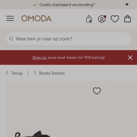
Gratis standaard verzending*
Menu
Shop nu:
jouw must-haves tot 70% korting!
Terug
Boots Dames