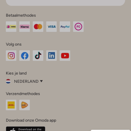
Betaalmethodes
Volg ons
Omoda
Omoda
Omoda
Omoda
Omoda
Kies je land
Instagram
Facebook
TikTok
LinkedIn
YouTube
NEDERLAND
Kies
Verzendmethodes
je
Sluit
land
Nederland
België
(Nederlands)
Download onze Omoda app
Belgique
(Français)