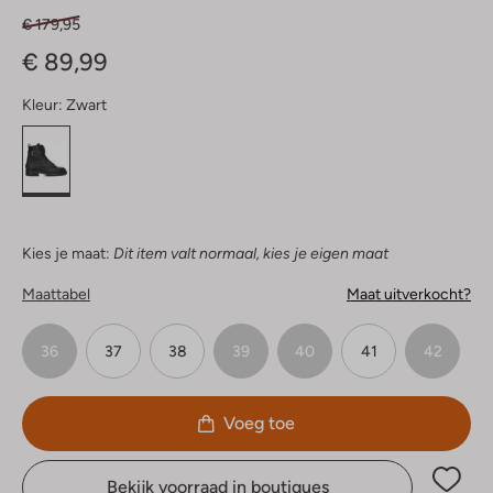
€ 179,95
€ 89,99
Kleur:
Zwart
Kies je maat:
Dit item valt normaal, kies je eigen maat
Maattabel
Maat uitverkocht?
36
37
38
39
40
41
42
Voeg toe
Bekijk voorraad in boutiques