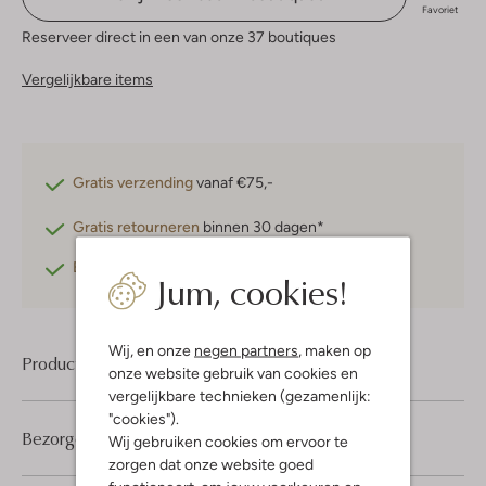
Favoriet
Reserveer direct in een van onze 37 boutiques
Vergelijkbare items
Gratis verzending
vanaf €75,-
Gratis retourneren
binnen 30 dagen*
Betaal achteraf
met Klarna
Jum, cookies!
Wij, en onze
negen partners
, maken op
Product informatie
onze website gebruik van cookies en
vergelijkbare technieken (gezamenlijk:
"cookies").
Bezorgen & retourneren
Wij gebruiken cookies om ervoor te
zorgen dat onze website goed