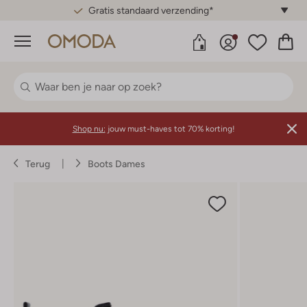
Gratis standaard verzending*
Menu
Shop nu:
jouw must-haves tot 70% korting!
Terug
Boots Dames