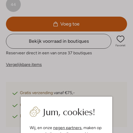
44
Voeg toe
Bekijk voorraad in boutiques
Favoriet
Reserveer direct in een van onze 37 boutiques
Vergelijkbare items
Gratis verzending
vanaf €75,-
Gratis retourneren
binnen 30 dagen*
Jum, cookies!
Betaal achteraf
met Klarna
Wij, en onze
negen partners
, maken op