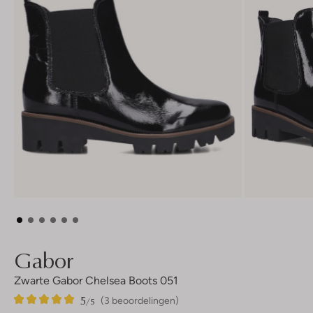
Gabor
Zwarte Gabor Chelsea Boots 051
5
3
5
/5
(3 beoordelingen)