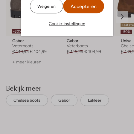
Accepteren
Weigeren
Cookie-instellingen
Laatste
-30%
-30%
-50%
Gabor
Gabor
Unisa
Veterboots
Veterboots
Chelse
€ 149,95
€ 104,99
€ 149,95
€ 104,99
€ 139,
+ meer kleuren
Bekijk meer
Chelsea boots
Gabor
Lakleer