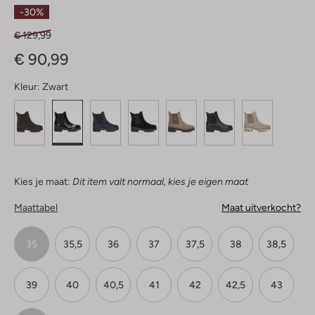
Sterren
-30%
€ 129,99
€ 90,99
Kleur:
Zwart
Kies je maat:
Dit item valt normaal, kies je eigen maat
Maattabel
Maat uitverkocht?
35
35,5
36
37
37,5
38
38,5
39
40
40,5
41
42
42,5
43