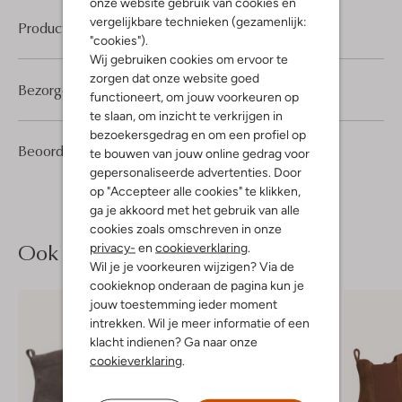
onze website gebruik van cookies en
vergelijkbare technieken (gezamenlijk:
Product informatie
"cookies").
Wij gebruiken cookies om ervoor te
zorgen dat onze website goed
Bezorgen & retourneren
functioneert, om jouw voorkeuren op
te slaan, om inzicht te verkrijgen in
bezoekersgedrag en om een profiel op
3
5
Beoordelingen
(3)
5
te bouwen van jouw online gedrag voor
/5
Sterren
gepersonaliseerde advertenties. Door
op "Accepteer alle cookies" te klikken,
ga je akkoord met het gebruik van alle
cookies zoals omschreven in onze
Ook iets voor jou?
privacy-
en
cookieverklaring
.
Wil je je voorkeuren wijzigen? Via de
cookieknop onderaan de pagina kun je
jouw toestemming ieder moment
intrekken. Wil je meer informatie of een
klacht indienen? Ga naar onze
cookieverklaring
.