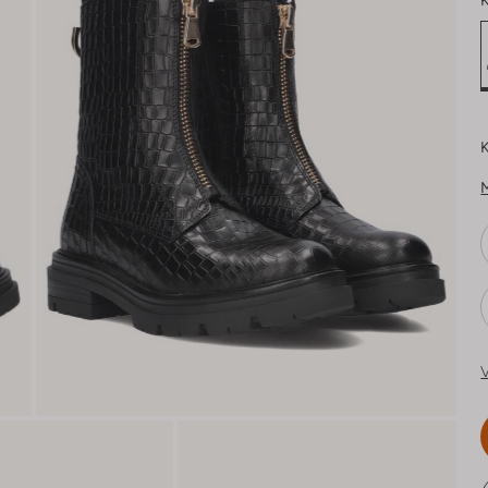
K
K
V