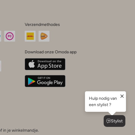
Verzendmethodes
Download onze Omoda app
oda
n
uTube
f in je winkelmandje.