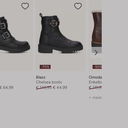
-70%
-50%
Blasz
Omoda
Chelsea boots
Enkelboots
€ 64,99
€ 149,95
€ 44,99
€ 119,95
€ 59,99
+ meer kleuren