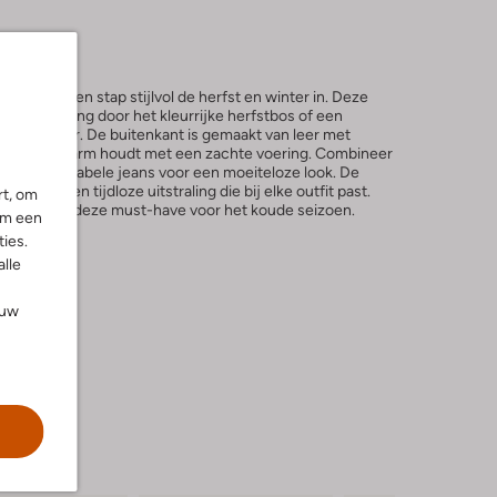
BLASZ aan en stap stijlvol de herfst en winter in. Deze
 een wandeling door het kleurrijke herfstbos of een
d haardvuur. De buitenkant is gemaakt van leer met
 je voeten warm houdt met een zachte voering. Combineer
een comfortabele jeans voor een moeiteloze look. De
aar ook een tijdloze uitstraling die bij elke outfit past.
rt, om
jdigheid van deze must-have voor het koude seizoen.
om een
ies.
alle
ouw