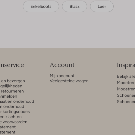
Enkelboots
Blasz
Leer
enservice
Account
Inspira
Mijn account
Bekijk all
n en bezorgen
Veelgestelde vragen
Modetren
gelijkheden
Modetren
n retourneren
Schoenen
anmelden
aat en onderhoud
Schoenen
en onderhoud
r kortingscodes
en klachten
e voorwaarden
tatement
atement