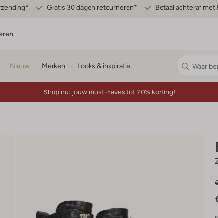
erzending*
Gratis 30 dagen retourneren*
Betaal achteraf met 
eren
Nieuw
Merken
Looks & inspiratie
Shop nu:
jouw must-haves tot 70% korting!
€