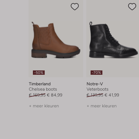
-50%
-70%
Timberland
Notre-V
Chelsea boots
Veterboots
€ 169,95
€ 84,99
€ 139,95
€ 41,99
+ meer kleuren
+ meer kleuren