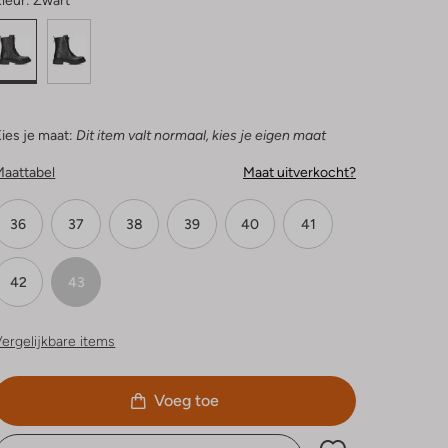
leur:
Zwart
ies je maat:
Dit item valt normaal, kies je eigen maat
Maattabel
Maat uitverkocht?
36
37
38
39
40
41
42
43
ergelijkbare items
Voeg toe