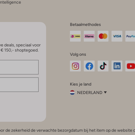
 Intelligence
Betaalmethodes
e deals, speciaal voor
p € 150,- shoptegoed.
Volg ons
Omoda
Omoda
Omoda
Omoda
Om
Kies je land
Instagram
Facebook
TikTok
LinkedI
Yo
NEDERLAND
Kies
je
Sluit
land
Nederland
België
(Nederlands)
 voor de zekerheid de verwachte bezorgdatum bij het item op de website o