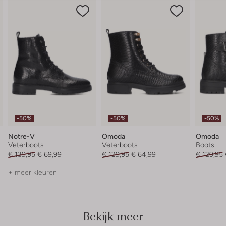
-50%
-50%
-50%
Notre-V
Omoda
Omoda
Veterboots
Veterboots
Boots
€ 139,95
€ 69,99
€ 129,95
€ 64,99
€ 129,95
+ meer kleuren
Bekijk meer