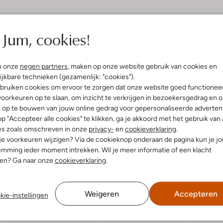
elling & Pasvorm
Omschrijving
Jum, cookies!
t
Trek de JAE-13 enkellaarsjes van 
zwarte laarsjes zijn perfect voor
illenprint, Dierenprint
gezellige avond bij een knisperen
uitenkant:
Leer
n onze
negen partners
, maken op onze website gebruik van cookies en
structuur, terwijl de binnenkant
innenkant:
Textiel
ijkbare technieken (gezamenlijk: "cookies").
ze met een trendy wollen rok of 
ol:
Rubber
JAE-13 biedt niet alleen comfort, m
bruiken cookies om ervoor te zorgen dat onze website goed functionee
Laat je inspireren door de veelzi
g:
Rits
oorkeuren op te slaan, om inzicht te verkrijgen in bezoekersgedrag en 
latte Zool
l op te bouwen van jouw online gedrag voor gepersonaliseerde advertent
Ronde Neus
p "Accepteer alle cookies" te klikken, ga je akkoord met het gebruik van 
gte laarzen (cm):
20
es zoals omschreven in onze
privacy-
en
cookieverklaring
.
 je voorkeuren wijzigen? Via de cookieknop onderaan de pagina kun je j
mming ieder moment intrekken. Wil je meer informatie of een klacht
nen? Ga naar onze
cookieverklaring
.
Weigeren
Accepteren
kie-instellingen