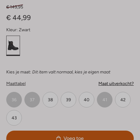
€ 149,95
€ 44,99
Kleur:
Zwart
Kies je maat:
Dit item valt normaal, kies je eigen maat
Maattabel
Maat uitverkocht?
36
37
38
39
40
41
42
43
Voeg toe