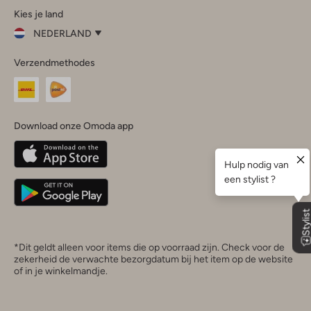
Kies je land
Instagram
Facebook
TikTok
LinkedIn
YouTube
NEDERLAND
Kies
Verzendmethodes
je
Sluit
land
Nederland
België
(Nederlands)
Download onze Omoda app
Belgique
(Français)
Deutschland
*Dit geldt alleen voor items die op voorraad zijn. Check voor de
zekerheid de verwachte bezorgdatum bij het item op de website
of in je winkelmandje.