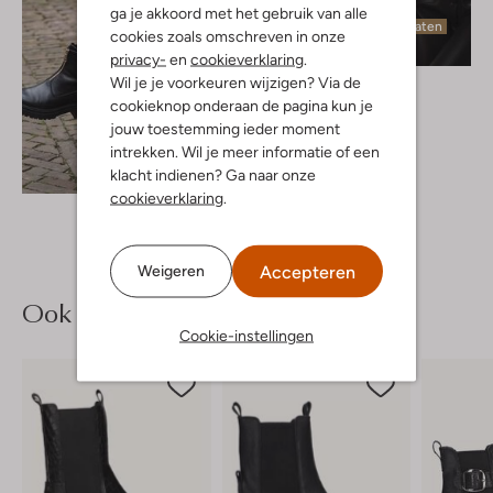
ga je akkoord met het gebruik van alle
Laatste maten
cookies zoals omschreven in onze
privacy-
en
cookieverklaring
.
Wil je je voorkeuren wijzigen? Via de
Object
Trui
cookieknop onderaan de pagina kun je
€ 49,99
jouw toestemming ieder moment
intrekken. Wil je meer informatie of een
Ontdek de look
klacht indienen? Ga naar onze
cookieverklaring
.
Accepteren
Weigeren
Ook iets voor jou?
Cookie-instellingen