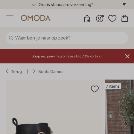
Gratis standaard verzending*
Menu
Shop nu:
jouw must-haves tot 70% korting!
Terug
Boots Dames
7 items