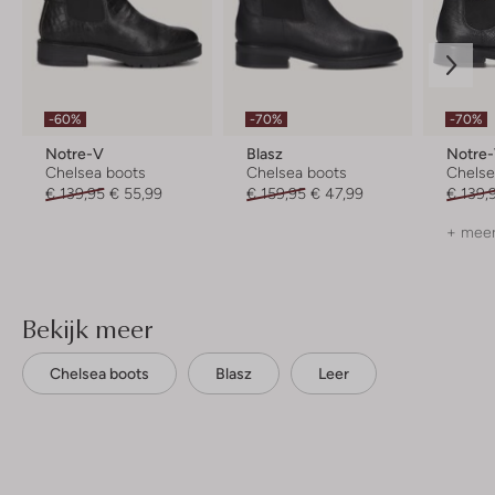
-60%
-70%
-70%
Notre-V
Blasz
Notre
Chelsea boots
Chelsea boots
Chelse
€ 139,95
€ 55,99
€ 159,95
€ 47,99
€ 139,
+ meer
Bekijk meer
Chelsea boots
Blasz
Leer