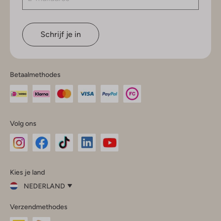
Schrijf je in
Betaalmethodes
Volg ons
Omoda
Omoda
Omoda
Omoda
Omoda
Kies je land
Instagram
Facebook
TikTok
LinkedIn
YouTube
NEDERLAND
Kies
Verzendmethodes
je
Sluit
land