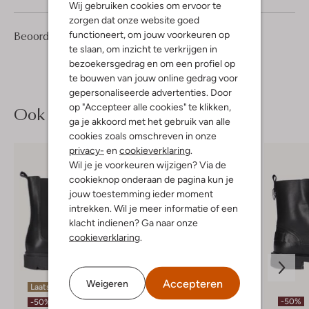
Wij gebruiken cookies om ervoor te
zorgen dat onze website goed
1
4
Beoordelingen
functioneert, om jouw voorkeuren op
(1)
4
/5
Sterren
te slaan, om inzicht te verkrijgen in
bezoekersgedrag en om een profiel op
te bouwen van jouw online gedrag voor
gepersonaliseerde advertenties. Door
op "Accepteer alle cookies" te klikken,
Ook iets voor jou?
ga je akkoord met het gebruik van alle
cookies zoals omschreven in onze
privacy-
en
cookieverklaring
.
Wil je je voorkeuren wijzigen? Via de
cookieknop onderaan de pagina kun je
jouw toestemming ieder moment
intrekken. Wil je meer informatie of een
klacht indienen? Ga naar onze
cookieverklaring
.
Accepteren
Weigeren
Laatste maten
-50%
-50%
-50%