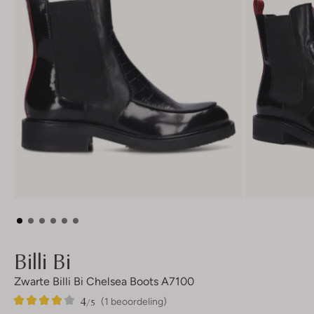
Billi Bi
Zwarte Billi Bi Chelsea Boots A7100
4
1
4
/5
(1 beoordeling)