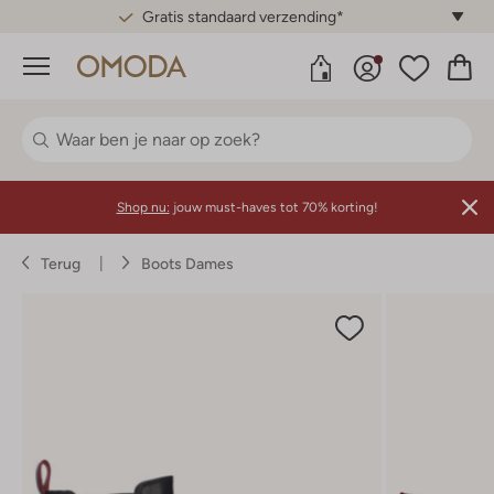
Gratis standaard verzending*
Menu
Shop nu:
jouw must-haves tot 70% korting!
Terug
Boots Dames