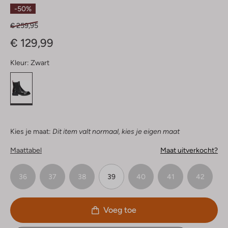
Sterren
-50%
€ 259,95
€ 129,99
Kleur:
Zwart
Kies je maat:
Dit item valt normaal, kies je eigen maat
Maattabel
Maat uitverkocht?
36
37
38
39
40
41
42
Voeg toe