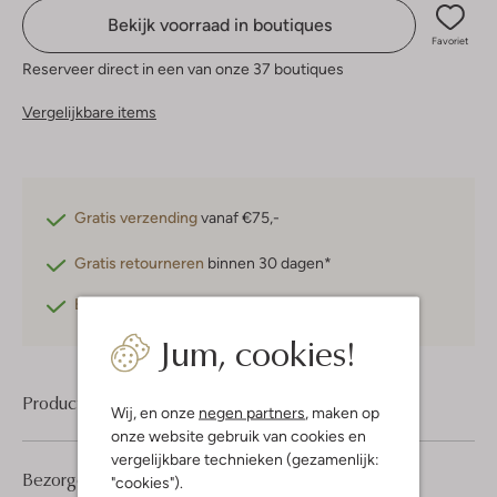
Bekijk voorraad in boutiques
Favoriet
Reserveer direct in een van onze 37 boutiques
Vergelijkbare items
Gratis verzending
vanaf €75,-
Gratis retourneren
binnen 30 dagen*
Betaal achteraf
met Klarna
Jum, cookies!
Product informatie
Wij, en onze
negen partners
, maken op
onze website gebruik van cookies en
vergelijkbare technieken (gezamenlijk:
Bezorgen & retourneren
"cookies").