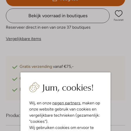
Bekijk voorraad in boutiques
Favoriet
Reserveer direct in een van onze 37 boutiques
Vergelijkbare items
Gratis verzending
vanaf €75,-
Gratis retourneren
binnen 30 dagen*
Jum, cookies!
Betaal achteraf
met Klarna
Wij, en onze
negen partners
, maken op
onze website gebruik van cookies en
Product informatie
vergelijkbare technieken (gezamenlijk:
"cookies").
Wij gebruiken cookies om ervoor te