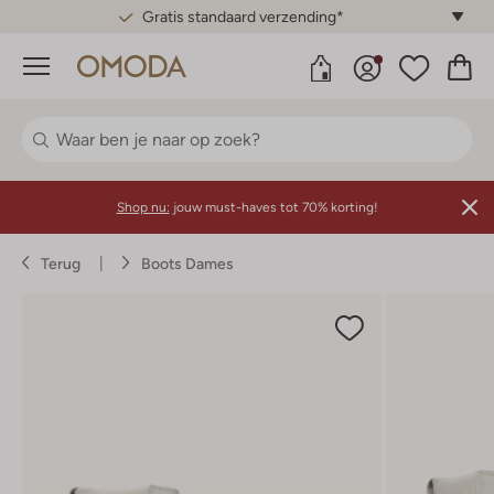
Gratis standaard verzending*
Menu
Shop nu:
jouw must-haves tot 70% korting!
Terug
Boots Dames