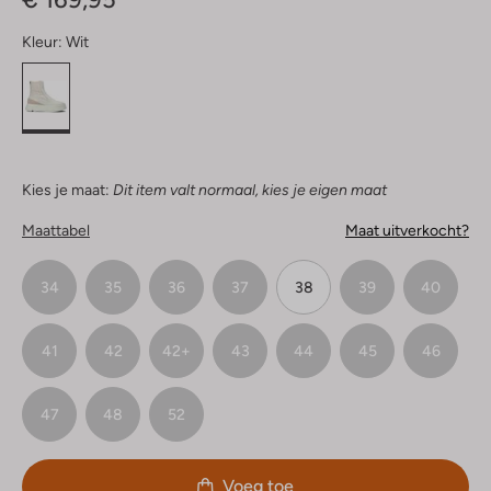
Kleur:
Wit
Kies je maat:
Dit item valt normaal, kies je eigen maat
Maattabel
Maat uitverkocht?
34
35
36
37
38
39
40
41
42
42+
43
44
45
46
47
48
52
Voeg toe