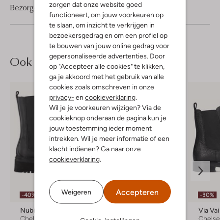
zorgen dat onze website goed
Bezorgen & retourneren
functioneert, om jouw voorkeuren op
te slaan, om inzicht te verkrijgen in
bezoekersgedrag en om een profiel op
te bouwen van jouw online gedrag voor
gepersonaliseerde advertenties. Door
Ook iets voor jou?
op "Accepteer alle cookies" te klikken,
ga je akkoord met het gebruik van alle
cookies zoals omschreven in onze
privacy-
en
cookieverklaring
.
Wil je je voorkeuren wijzigen? Via de
cookieknop onderaan de pagina kun je
jouw toestemming ieder moment
intrekken. Wil je meer informatie of een
klacht indienen? Ga naar onze
cookieverklaring
.
Accepteren
Weigeren
-40%
-40%
-30%
Nubikk
Nubikk
Via Vai
Chelsea boots
Veterboots
Chelse