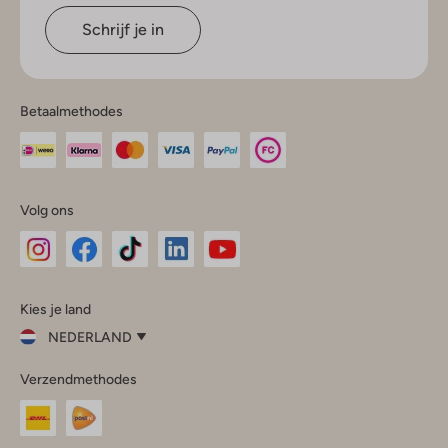
Schrijf je in
Betaalmethodes
Volg ons
Omoda
Omoda
Omoda
Omoda
Omoda
Kies je land
Instagram
Facebook
TikTok
LinkedIn
YouTube
NEDERLAND
Kies
Verzendmethodes
je
Sluit
land
Nederland