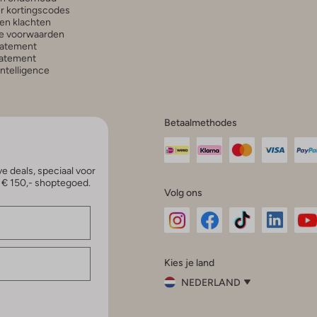
r kortingscodes
en klachten
e voorwaarden
tatement
atement
 Intelligence
Betaalmethodes
e deals, speciaal voor
p € 150,- shoptegoed.
Volg ons
Omoda
Omoda
Omoda
Omoda
Om
Kies je land
Instagram
Facebook
TikTok
LinkedI
Yo
NEDERLAND
Kies
je