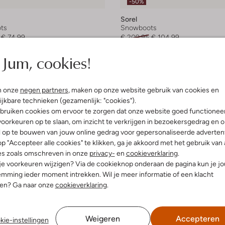
-50%
Sorel
ts
Snowboots
€ 74,99
€ 209,95
€ 104,99
+ meer kleuren
Jum, cookies!
n onze
negen partners
, maken op onze website gebruik van cookies en
ijkbare technieken (gezamenlijk: "cookies").
bruiken cookies om ervoor te zorgen dat onze website goed functionee
oorkeuren op te slaan, om inzicht te verkrijgen in bezoekersgedrag en 
l op te bouwen van jouw online gedrag voor gepersonaliseerde advertent
p "Accepteer alle cookies" te klikken, ga je akkoord met het gebruik van 
es zoals omschreven in onze
privacy-
en
cookieverklaring
.
 je voorkeuren wijzigen? Via de cookieknop onderaan de pagina kun je j
mming ieder moment intrekken. Wil je meer informatie of een klacht
nen? Ga naar onze
cookieverklaring
.
Weigeren
Accepteren
kie-instellingen