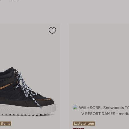
 items
Laatste item