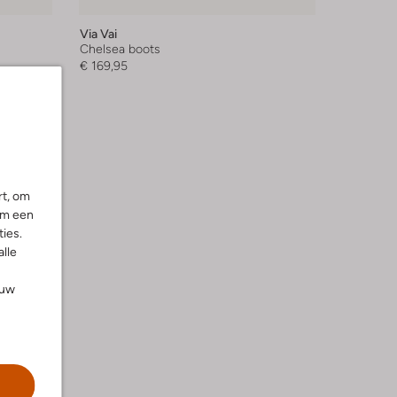
Via Vai
Chelsea boots
€ 169,95
rt, om
om een
ies.
alle
ouw