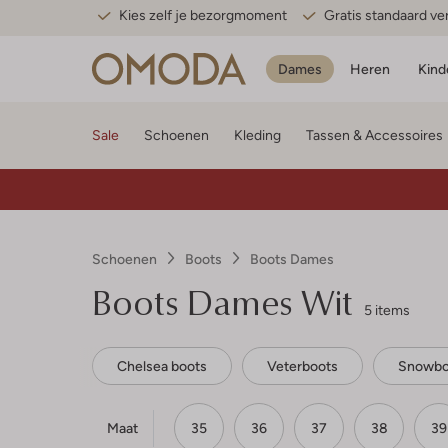
Kies zelf je bezorgmoment
Gratis standaard v
Dames
Heren
Kind
Sale
Schoenen
Kleding
Tassen & Accessoires
Schoenen
Boots
Boots Dames
Boots Dames Wit
5 items
Chelsea boots
Veterboots
Snowbo
Maat
35
36
37
38
39