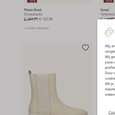
-30%
-50%
Moon Boot
Sorel
Snowboots
Veterboo
€ 189,95
€ 132,99
€ 149,95
+ meer kleuren
Wij, e
vergel
Wij ge
jouw v
profie
Door o
cooki
Wil je
toeste
indie
Coo