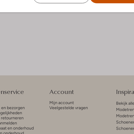
enservice
Account
Inspira
Mijn account
Bekijk all
n en bezorgen
Veelgestelde vragen
Modetren
gelijkheden
Modetren
n retourneren
Schoenen
anmelden
aat en onderhoud
Schoenen
en onderhoud