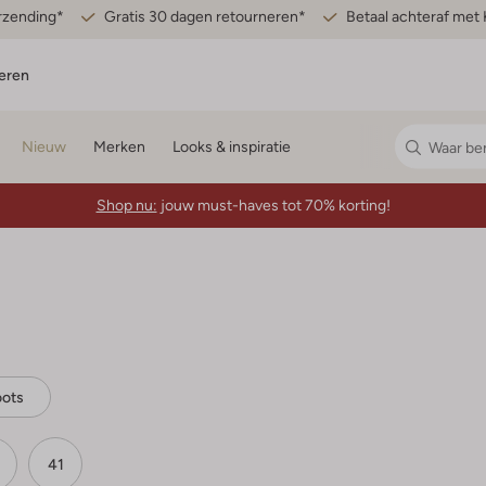
erzending*
Gratis 30 dagen retourneren*
Betaal achteraf met 
eren
Nieuw
Merken
Looks & inspiratie
Shop nu:
jouw must-haves tot 70% korting!
ots
41