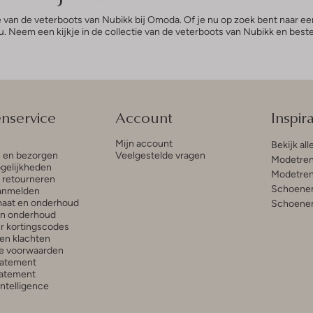
ctie van de veterboots van Nubikk bij Omoda. Of je nu op zoek bent naar ee
. Neem een kijkje in de collectie van de veterboots van Nubikk en bes
enservice
Account
Inspira
Mijn account
Bekijk all
n en bezorgen
Veelgestelde vragen
Modetren
gelijkheden
Modetren
n retourneren
Schoenen
anmelden
aat en onderhoud
Schoenen
en onderhoud
r kortingscodes
en klachten
e voorwaarden
tatement
atement
 Intelligence