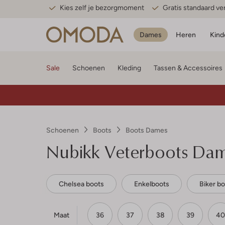
Kies zelf je bezorgmoment
Gratis standaard v
Dames
Heren
Kind
Sale
Schoenen
Kleding
Tassen & Accessoires
Schoenen
Boots
Boots Dames
Nubikk Veterboots Da
Chelsea boots
Enkelboots
Biker b
Maat
36
37
38
39
40