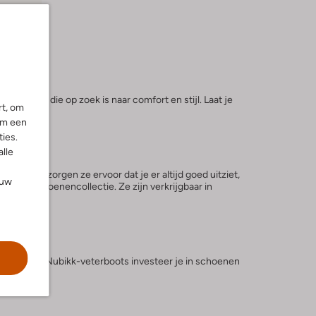
r iedereen die op zoek is naar comfort en stijl. Laat je
rt, om
om een
ies.
alle
orm en zorgen ze ervoor dat je er altijd goed uitziet,
ouw
op jouw schoenencollectie. Ze zijn verkrijgbaar in
teit. Met Nubikk-veterboots investeer je in schoenen