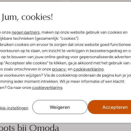
Nubikk
Jum, cookies!
ts
Veterboots
€ 137,99
€ 229,99
n onze
negen partners
, maken op onze website gebruik van cookies en
ijkbare technieken (gezamenlijk: "cookies").
ubikk-veterboots. Deze trendy schoenen zijn een asbolute
must-have
voo
bruiken cookies om ervoor te zorgen dat onze website goed functionee
aliteit van Nubbik.
oorkeuren op te slaan, om inzicht te verkrijgen in bezoekersgedrag en 
l en comfortabel
l op te bouwen van jouw online gedrag voor gepersonaliseerde advertent
p "Accepteer alle cookies" te klikken, ga je akkoord met het gebruik van 
es zoals omschreven in onze
privacy-
en
cookieverklaring
.
mfort. Gemaakt van hoogwaardige matieralen, bieden ze de perfecte pasv
 je voorkeuren wijzigen? Via de cookieknop onderaan de pagina kun je j
 of uniek ontwerp, de veterboots van Nubbik zijn een tijdloze aanvulling 
mming ieder moment intrekken. Wil je meer informatie of een klacht
een paar kunt vinden dat perfect bij jouw look past.
nen? Ga naar onze
cookieverklaring
.
t: onze Nubikk-veterboots
Weigeren
Accepteren
kie-instellingen
bik, omdat we bij Omoda veel waarde hechten aan duurzaamheid en kwal
boots bij Omoda