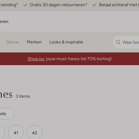
erzending*
Gratis 30 dagen retourneren*
Betaal achteraf met 
eren
Nieuw
Merken
Looks & inspiratie
Shop nu:
jouw must-haves tot 70% korting!
mes
3 items
oots
41
42