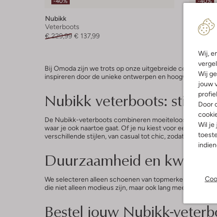
-40%
-40%
Nubikk
Nubikk
Veterboots
Veterboo
€ 229,99
€ 137,99
€ 229,95
Wij, e
vergel
Bij Omoda zijn we trots op onze uitgebreide collectie N
Wij ge
inspireren door de unieke ontwerpen en hoogwaardige kw
jouw v
Nubikk veterboots: stijlvo
profie
Door o
cooki
De Nubikk-veterboots combineren moeiteloos stijl met co
Wil je
waar je ook naartoe gaat. Of je nu kiest voor een klassiek
toeste
verschillende stijlen, van casual tot chic, zodat je altijd 
indie
Duurzaamheid en kwalitei
Coo
We selecteren alleen schoenen van topmerken zoals Nub
die niet alleen modieus zijn, maar ook lang meegaan.
Bestel jouw Nubikk-veter