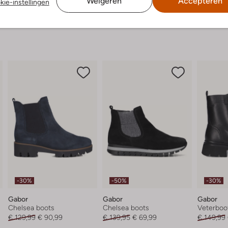
Weigeren
Accepteren
kie-instellingen
-30%
-50%
-30%
Gabor
Gabor
Gabor
Chelsea boots
Chelsea boots
Veterboo
€ 129,99
€ 90,99
€ 139,95
€ 69,99
€ 149,99