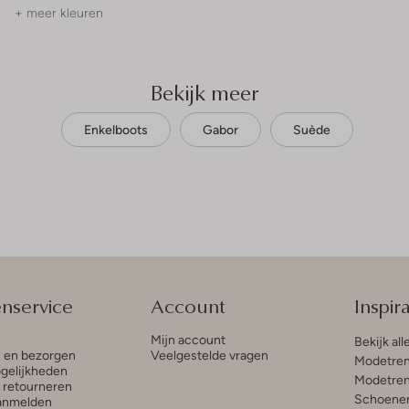
+ meer kleuren
Bekijk meer
Enkelboots
Gabor
Suède
enservice
Account
Inspira
Mijn account
Bekijk all
n en bezorgen
Veelgestelde vragen
Modetren
gelijkheden
Modetren
n retourneren
Schoenen
anmelden