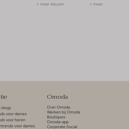
+ meer kleuren
+ meer kleuren
tie
Omoda
Over Omoda
e blogs
Werken bij Omoda
ds voor dames
Boutiques
ds voor heren
Omoda-app
trends voor dames
Corporate Social