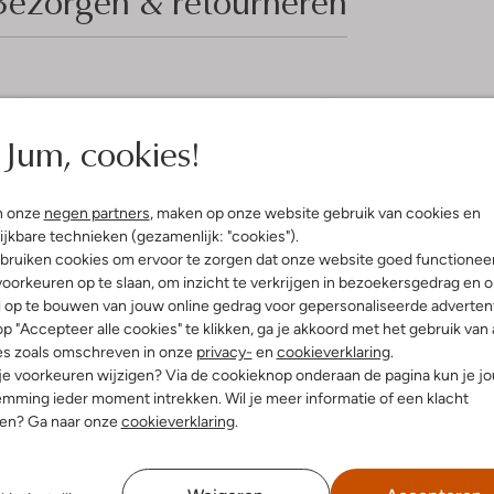
Bezorgen & retourneren
elling & Pasvorm
Omschrijving
Jum, cookies!
e
Stap stijlvol de herfst en winter
thcore Aesthetic
zijn perfect voor een gezellige b
uitenkant:
Suède
buitenkant is gemaakt van hoogwa
n onze
negen partners
, maken op onze website gebruik van cookies en
innenkant:
Textiel
met zacht textiel. Combineer ze 
ijkbare technieken (gezamenlijk: "cookies").
ol:
Rubber
voor een moeiteloze look. De stev
bruiken cookies om ervoor te zorgen dat onze website goed functionee
g:
Rits
zodat je zorgeloos op pad kunt. M
oorkeuren op te slaan, om inzicht te verkrijgen in bezoekersgedrag en 
lokhak
seizoen te bieden heeft.
l op te bouwen van jouw online gedrag voor gepersonaliseerde advertent
(cm):
6
p "Accepteer alle cookies" te klikken, ga je akkoord met het gebruik van 
Ronde Neus
es zoals omschreven in onze
privacy-
en
cookieverklaring
.
30 - 34 Cm (xs/s)
 je voorkeuren wijzigen? Via de cookieknop onderaan de pagina kun je j
gte laarzen (cm):
17
mming ieder moment intrekken. Wil je meer informatie of een klacht
r voetbed:
Ja
nen? Ga naar onze
cookieverklaring
.