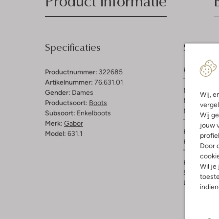
Product informatie
Specificaties
Samenst
Kleur:
Taup
Productnummer:
322685
Trends:
Ear
Artikelnummer:
76.631.01
Materiaal b
Gender:
Dames
Wij, e
Materiaal b
Productsoort:
Boots
vergel
Materiaal zo
Subsoort:
Enkelboots
Wij ge
Type sluitin
Merk:
Gabor
jouw v
Hakvorm:
B
Model:
631.1
profie
Hakhoogte 
Door o
Type neus:
cooki
Kuitwijdte:
Wil je
Schachthoo
toeste
Uitneembaa
indie