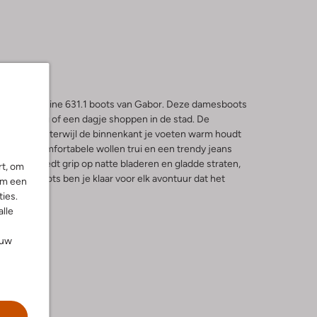
 in met de bruine 631.1 boots van Gabor. Deze damesboots
oswandeling of een dagje shoppen in de stad. De
ardig leer, terwijl de binnenkant je voeten warm houdt
met een comfortabele wollen trui en een trendy jeans
ige zool biedt grip op natte bladeren en gladde straten,
rt, om
et deze boots ben je klaar voor elk avontuur dat het
om een
ies.
alle
ouw