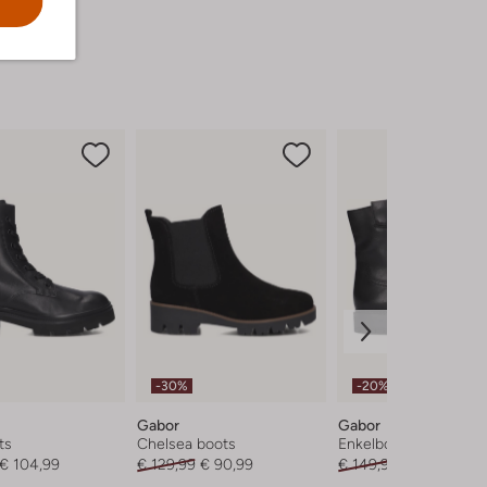
-30%
-20%
Gabor
Gabor
ts
Chelsea boots
Enkelboots
€ 104,99
€ 129,99
€ 90,99
€ 149,99
€ 119,99