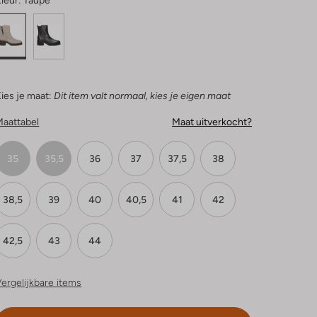
leur:
Taupe
ies je maat:
Dit item valt normaal, kies je eigen maat
Maattabel
Maat uitverkocht?
35
35,5
36
37
37,5
38
38,5
39
40
40,5
41
42
42,5
43
44
ergelijkbare items