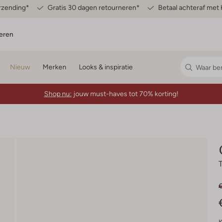
erzending*
Gratis 30 dagen retourneren*
Betaal achteraf met 
eren
Nieuw
Merken
Looks & inspiratie
Shop nu:
jouw must-haves tot 70% korting!
€