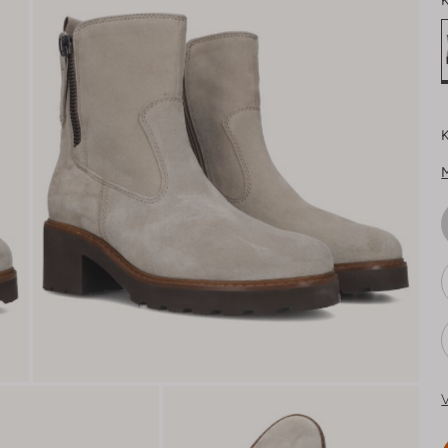
K
K
V