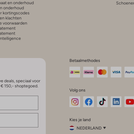
aat en onderhoud
Schoenen
en onderhoud
r kortingscodes
en klachten
e voorwaarden
tatement
atement
 Intelligence
Betaalmethodes
e deals, speciaal voor
p € 150,- shoptegoed.
Volg ons
Omoda
Omoda
Omoda
Omoda
Om
Kies je land
Instagram
Facebook
TikTok
LinkedI
Yo
NEDERLAND