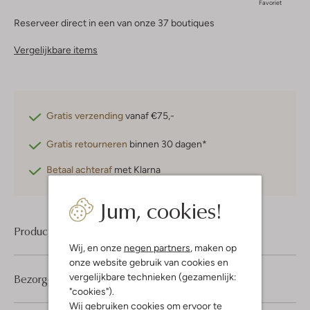
Favoriet
Reserveer direct in een van onze 37 boutiques
Vergelijkbare items
Gratis verzending
vanaf €75,-
Gratis retourneren
binnen 30 dagen*
Betaal achteraf
met Klarna
Jum, cookies!
Product informatie
Wij, en onze
negen partners
, maken op
onze website gebruik van cookies en
vergelijkbare technieken (gezamenlijk:
Bezorgen & retourneren
"cookies").
Wij gebruiken cookies om ervoor te