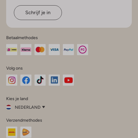
Schrijf je in
Betaalmethodes
Volg ons
Omoda
Omoda
Omoda
Omoda
Omoda
Kies je land
Instagram
Facebook
TikTok
LinkedIn
YouTube
NEDERLAND
Kies
Verzendmethodes
je
Sluit
land
Nederland