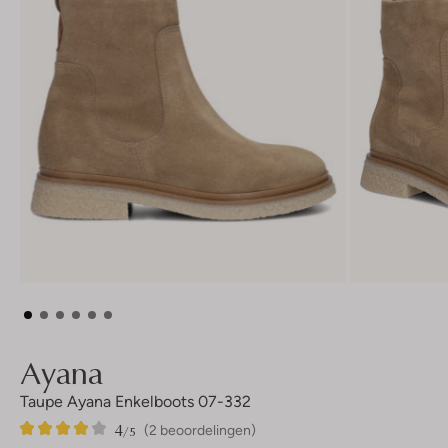
Ayana
Taupe Ayana Enkelboots 07-332
4
2
4
/5
(2 beoordelingen)