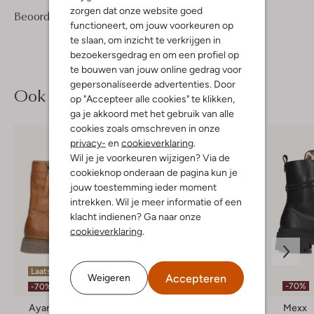
zorgen dat onze website goed
2
4
Beoordelingen
(2)
4
/5
functioneert, om jouw voorkeuren op
Sterren
te slaan, om inzicht te verkrijgen in
bezoekersgedrag en om een profiel op
te bouwen van jouw online gedrag voor
gepersonaliseerde advertenties. Door
Ook iets voor jou?
op "Accepteer alle cookies" te klikken,
ga je akkoord met het gebruik van alle
cookies zoals omschreven in onze
privacy-
en
cookieverklaring
.
Wil je je voorkeuren wijzigen? Via de
cookieknop onderaan de pagina kun je
jouw toestemming ieder moment
intrekken. Wil je meer informatie of een
klacht indienen? Ga naar onze
cookieverklaring
.
Laatste maten
Laatste maten
Accepteren
Weigeren
-70%
-70%
-70%
Ayana
Ayana
Mexx