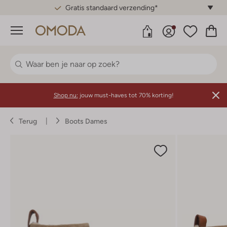
Gratis standaard verzending*
Menu
Shop nu:
jouw must-haves tot 70% korting!
Terug
Boots Dames