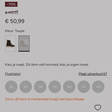
Sterren
-70%
€ 169,95
€ 50,99
Kleur:
Taupe
Kies je maat:
Dit item valt normaal, kies je eigen maat
Maattabel
Maat uitverkocht?
36
37
38
39
40
41
42
Sorry, dit item is momenteel (nog) niet beschikbaar.