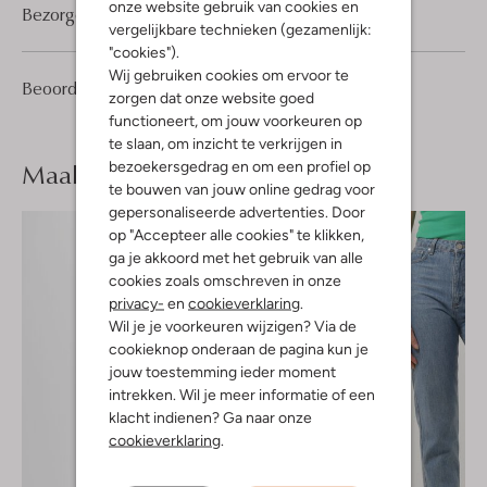
onze website gebruik van cookies en
Bezorgen & retourneren
vergelijkbare technieken (gezamenlijk:
"cookies").
Wij gebruiken cookies om ervoor te
12
4
Beoordelingen
(12)
4
/5
zorgen dat onze website goed
Sterren
functioneert, om jouw voorkeuren op
te slaan, om inzicht te verkrijgen in
Maak je
look compleet
bezoekersgedrag en om een profiel op
te bouwen van jouw online gedrag voor
gepersonaliseerde advertenties. Door
op "Accepteer alle cookies" te klikken,
ga je akkoord met het gebruik van alle
cookies zoals omschreven in onze
privacy-
en
cookieverklaring
.
Wil je je voorkeuren wijzigen? Via de
cookieknop onderaan de pagina kun je
jouw toestemming ieder moment
intrekken. Wil je meer informatie of een
klacht indienen? Ga naar onze
cookieverklaring
.