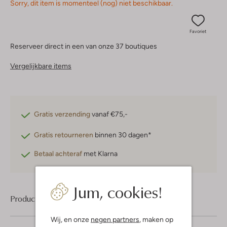
Sorry, dit item is momenteel (nog) niet beschikbaar.
Favoriet
Reserveer direct in een van onze 37 boutiques
Vergelijkbare items
Gratis verzending
vanaf €75,-
Gratis retourneren
binnen 30 dagen*
Betaal achteraf
met Klarna
Jum, cookies!
Product informatie
Wij, en onze
negen partners
, maken op