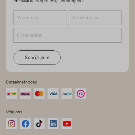
en maak kans op € 150,- shoptegoed.
Schrijf je in
Betaalmethodes
Volg ons
Omoda
Omoda
Omoda
Omoda
Omoda