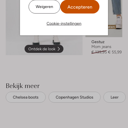
Accepteren
Weigeren
Cookie-instellingen
Laatste maten
-60%
Gestuz
Mom jeans
Ontdek de look
€ 139,95
€ 55,99
Bekijk meer
Chelsea boots
Copenhagen Studios
Leer