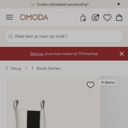
Gratis standaard verzending*
Menu
Shop nu:
jouw must-haves tot 70% korting!
Terug
Boots Dames
4 items