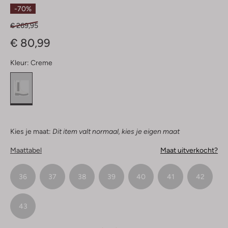
Sterren
-70%
€ 269,95
€ 80,99
Kleur:
Creme
Kies je maat:
Dit item valt normaal, kies je eigen maat
Maattabel
Maat uitverkocht?
36
37
38
39
40
41
42
43