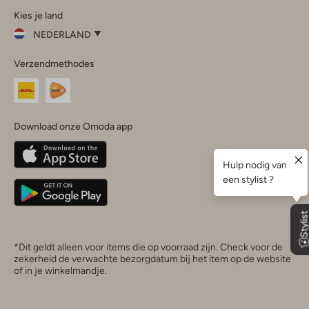
Kies je land
Instagram
Facebook
TikTok
LinkedIn
YouTube
NEDERLAND
Kies
Verzendmethodes
je
Sluit
land
Nederland
België
(Nederlands)
Download onze Omoda app
Belgique
(Français)
Deutschland
*Dit geldt alleen voor items die op voorraad zijn. Check voor de
zekerheid de verwachte bezorgdatum bij het item op de website
of in je winkelmandje.