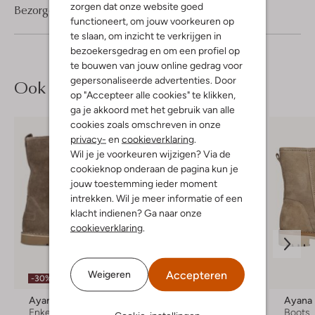
zorgen dat onze website goed
Bezorgen & retourneren
functioneert, om jouw voorkeuren op
te slaan, om inzicht te verkrijgen in
bezoekersgedrag en om een profiel op
te bouwen van jouw online gedrag voor
gepersonaliseerde advertenties. Door
Ook iets voor jou?
op "Accepteer alle cookies" te klikken,
ga je akkoord met het gebruik van alle
cookies zoals omschreven in onze
privacy-
en
cookieverklaring
.
Wil je je voorkeuren wijzigen? Via de
cookieknop onderaan de pagina kun je
jouw toestemming ieder moment
intrekken. Wil je meer informatie of een
klacht indienen? Ga naar onze
cookieverklaring
.
Accepteren
Weigeren
-30%
-30%
Ayana
Ayana
Ayana
Enkelboots
Enkelboots
Boots