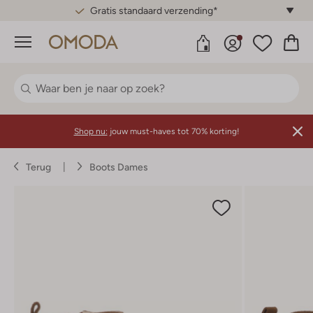
Gratis standaard verzending*
Menu
Shop nu:
jouw must-haves tot 70% korting!
Terug
Boots Dames