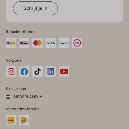
Schrijf je in
Betaalmethodes
Volg ons
Omoda
Omoda
Omoda
Omoda
Omoda
Kies je land
Instagram
Facebook
TikTok
LinkedIn
YouTube
NEDERLAND
Kies
Verzendmethodes
je
Sluit
land
Nederland