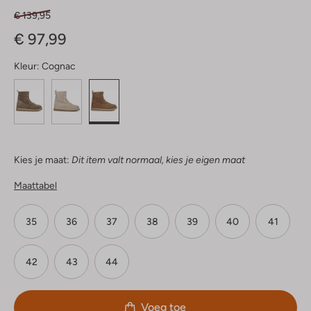
€ 139,95
€ 97,99
Kleur:
Cognac
Kies je maat:
Dit item valt normaal, kies je eigen maat
Maattabel
35
36
37
38
39
40
41
42
43
44
Voeg toe