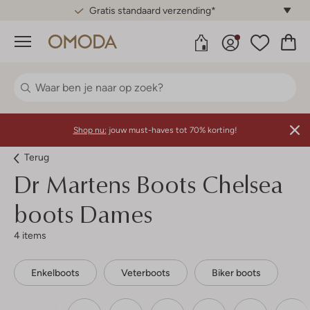
Gratis standaard verzending*
Menu
Shop nu:
jouw must-haves tot 70% korting!
Terug
Dr Martens
Boots Chelsea
boots Dames
4 items
Enkelboots
Veterboots
Biker boots