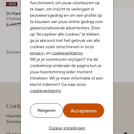
functioneert, om jouw voorkeuren op
-30%
-50%
te slaan, om inzicht te verkrijgen in
Dr Martens
Dr Martens
bezoekersgedrag en om een profiel op
Chelsea boots
Chelsea boots
te bouwen van jouw online gedrag voor
€ 169,99
€ 118,99
€ 169,95
€ 84,99
gepersonaliseerde advertenties. Door
op "Accepteer alle cookies" te klikken,
ga je akkoord met het gebruik van alle
cookies zoals omschreven in onze
Schoenen
Boots
Boots Dames
privacy-
en
cookieverklaring
.
Wil je je voorkeuren wijzigen? Via de
cookieknop onderaan de pagina kun je
jouw toestemming ieder moment
intrekken. Wil je meer informatie of een
klacht indienen? Ga naar onze
cookieverklaring
.
Contact
Accepteren
Weigeren
Maandag - Vrijdag 09:00 - 19:00 uur
Zaterdag 09:00 - 17:00 uur
Cookie-instellingen
Klantenservice