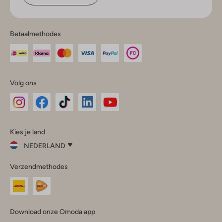
Betaalmethodes
Volg ons
Omoda
Omoda
Omoda
Omoda
Omoda
Kies je land
Instagram
Facebook
TikTok
LinkedIn
YouTube
NEDERLAND
Kies
Verzendmethodes
je
Sluit
land
Nederland
België
(Nederlands)
Download onze Omoda app
Belgique
(Français)