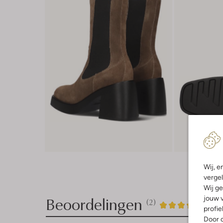
Wij, e
vergel
Wij ge
Beoordelingen
jouw v
(2)
2
5
5
/5
profie
Door o