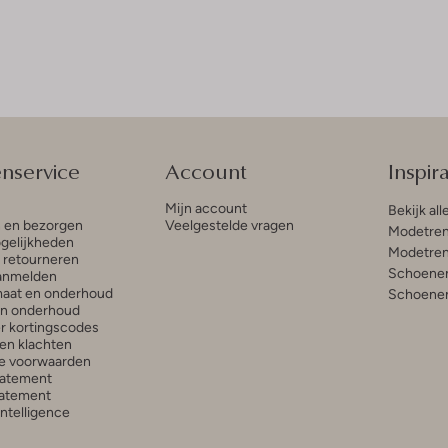
enservice
Account
Inspira
Mijn account
Bekijk all
n en bezorgen
Veelgestelde vragen
Modetren
gelijkheden
Modetren
n retourneren
Schoenen
anmelden
aat en onderhoud
Schoenen
en onderhoud
r kortingscodes
en klachten
e voorwaarden
tatement
atement
 Intelligence