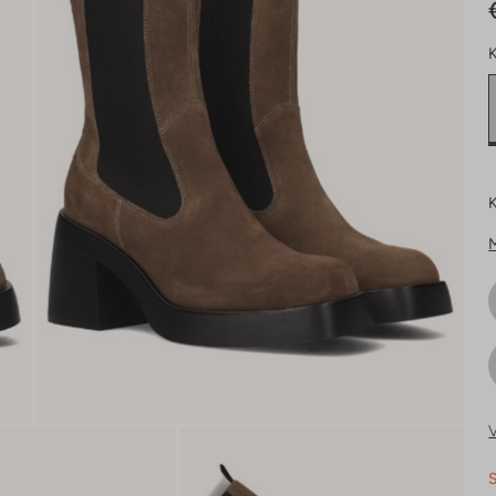
K
K
V
S