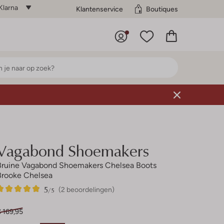
Klarna
Klantenservice
Boutiques
Vagabond Shoemakers
Bruine Vagabond Shoemakers Chelsea Boots
Brooke Chelsea
5
2
5
/5
(2 beoordelingen)
Sterren
 169,95