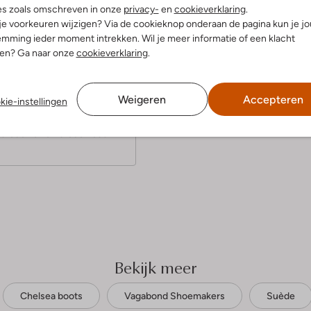
es zoals omschreven in onze
privacy-
en
cookieverklaring
.
 je voorkeuren wijzigen? Via de cookieknop onderaan de pagina kun je j
mming ieder moment intrekken. Wil je meer informatie of een klacht
nen? Ga naar onze
cookieverklaring
.
(5)
cember 2022
door S
Weigeren
Accepteren
kie-instellingen
prachtig uit en lopen lekker
 brede hak en brede neus
Bekijk meer
Chelsea boots
Vagabond Shoemakers
Suède