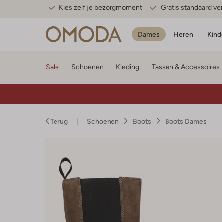
Kies zelf je bezorgmoment
Gratis standaard v
Dames
Heren
Kind
Sale
Schoenen
Kleding
Tassen & Accessoires
Terug
Schoenen
Boots
Boots Dames