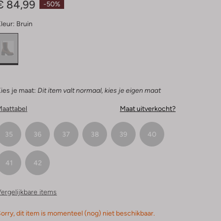
€ 84,99
-50%
leur:
Bruin
ies je maat:
Dit item valt normaal, kies je eigen maat
Maattabel
Maat uitverkocht?
35
36
37
38
39
40
41
42
ergelijkbare items
orry, dit item is momenteel (nog) niet beschikbaar.