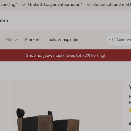
erzending*
Gratis 30 dagen retourneren*
Betaal achteraf met 
eren
Nieuw
Merken
Looks & inspiratie
Shop nu:
jouw must-haves tot 70% korting!
€