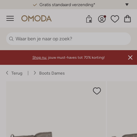
Gratis standaard verzending*
Menu
Shop nu:
jouw must-haves tot 70% korting!
Terug
Boots Dames