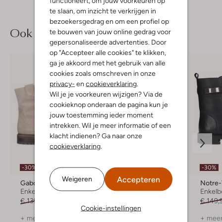
functioneert, om jouw voorkeuren op
te slaan, om inzicht te verkrijgen in
bezoekersgedrag en om een profiel op
Ook iets voor jou?
te bouwen van jouw online gedrag voor
gepersonaliseerde advertenties. Door
op "Accepteer alle cookies" te klikken,
ga je akkoord met het gebruik van alle
cookies zoals omschreven in onze
privacy-
en
cookieverklaring
.
Wil je je voorkeuren wijzigen? Via de
cookieknop onderaan de pagina kun je
jouw toestemming ieder moment
intrekken. Wil je meer informatie of een
klacht indienen? Ga naar onze
cookieverklaring
.
-30%
-50%
-30%
Accepteren
Weigeren
Gabor
Notre-V
Notre
Enkelboots
Chelsea boots
Enkelb
€ 139,99
€ 97,99
€ 139,95
€ 69,99
€ 149,
Cookie-instellingen
+ meer kleuren
+ meer kleuren
+ meer