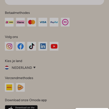
Betaalmethodes
Volg ons
Omoda
Omoda
Omoda
Omoda
Omoda
Kies je land
Instagram
Facebook
TikTok
LinkedIn
YouTube
NEDERLAND
Kies
Verzendmethodes
je
Sluit
land
Nederland
België
(Nederlands)
Download onze Omoda app
Belgique
(Français)