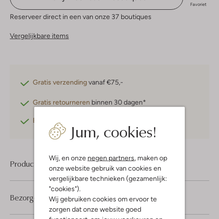
Favoriet
Reserveer direct in een van onze 37 boutiques
Vergelijkbare items
Gratis verzending
vanaf €75,-
Gratis retourneren
binnen 30 dagen*
Betaal achteraf
met Klarna
Jum, cookies!
Wij, en onze
negen partners
, maken op
Product informatie
onze website gebruik van cookies en
vergelijkbare technieken (gezamenlijk:
"cookies").
Bezorgen & retourneren
Wij gebruiken cookies om ervoor te
zorgen dat onze website goed