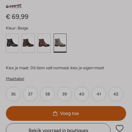
€ 139,95
€ 69,99
Kleur:
Beige
Kies je maat:
Dit item valt normaal, kies je eigen maat
Maattabel
36
37
38
39
40
41
42
Voeg toe
Bekijk voorraad in boutiques