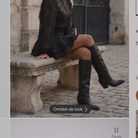
K
V
Ontdek de look
Pauze