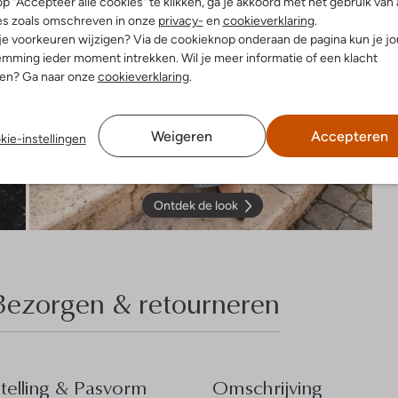
p "Accepteer alle cookies" te klikken, ga je akkoord met het gebruik van 
es zoals omschreven in onze
privacy-
en
cookieverklaring
.
 je voorkeuren wijzigen? Via de cookieknop onderaan de pagina kun je j
mming ieder moment intrekken. Wil je meer informatie of een klacht
nen? Ga naar onze
cookieverklaring
.
Weigeren
Accepteren
kie-instellingen
Ontdek de look
Bezorgen & retourneren
elling & Pasvorm
Omschrijving