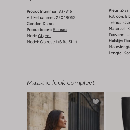
Kleur:
Zwar
Productnummer:
337315
Patroon:
Bl
Artikelnummer:
23049053
Trends:
Cla
Gender:
Dames
Materiaal:
K
Productsoort:
Blouses
Pasvorm:
L
Merk:
Object
Halslijn:
Ro
Model:
Objrose L/s Re Shirt
Mouwlengt
Lengte:
Kor
Maak je
look compleet