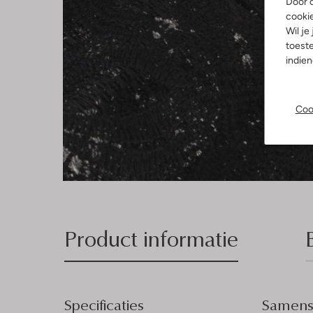
Door o
cooki
Wil je
toeste
indie
Coo
Product informatie
Specificaties
Samenst