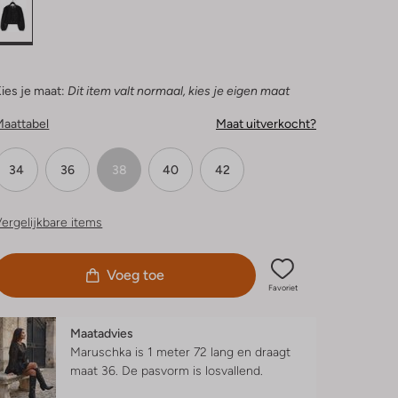
ies je maat:
Dit item valt normaal, kies je eigen maat
Maattabel
Maat uitverkocht?
34
36
38
40
42
ergelijkbare items
Voeg toe
Favoriet
Maatadvies
Maruschka is 1 meter 72 lang en draagt
maat 36.
De pasvorm is
losvallend
.