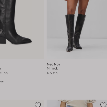
Neo Noir
n
Minirok
251,99
€ 59,99
ren