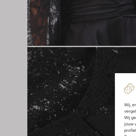
Wij, e
vergel
Wij ge
jouw v
profie