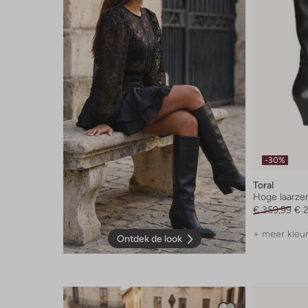
-30%
Toral
Hoge laarze
€ 359,99
€ 
+ meer kleu
Ontdek de look