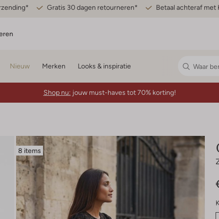
erzending*
Gratis 30 dagen retourneren*
Betaal achteraf met 
eren
Nieuw
Merken
Looks & inspiratie
Shop nu:
jouw must-haves tot 70% korting!
8 items
K