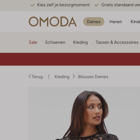
Kies zelf je bezorgmoment
Gratis standaard v
Dames
Heren
Kind
Sale
Schoenen
Kleding
Tassen & Accessoires
Terug
Kleding
Blouses Dames