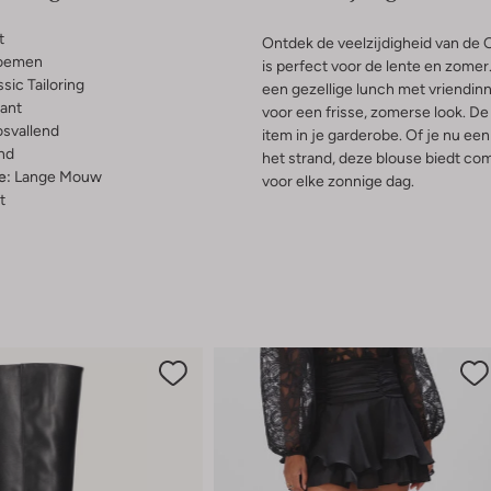
t
Ontdek de veelzijdigheid van d
oemen
is perfect voor de lente en zomer
ssic Tailoring
een gezellige lunch met vriendin
ant
voor een frisse, zomerse look. De
osvallend
item in je garderobe. Of je nu e
nd
het strand, deze blouse biedt comf
e:
Lange Mouw
voor elke zonnige dag.
t