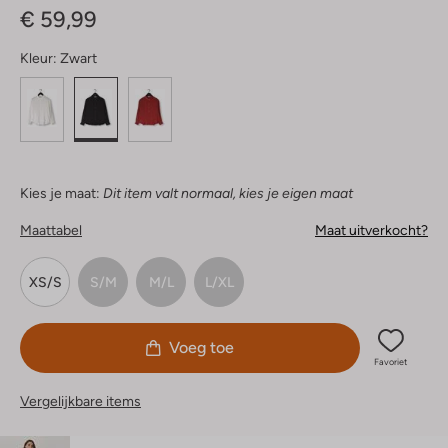
€ 59,99
Kleur:
Zwart
Kies je maat:
Dit item valt normaal, kies je eigen maat
Maattabel
Maat uitverkocht?
XS/S
S/M
M/L
L/XL
Voeg toe
Favoriet
Vergelijkbare items