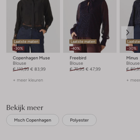
Laatste maten
Laatste maten
Laatste
-30%
-40%
-30%
Copenhagen Muse
Freebird
Minus
Blouse
Blouse
Blouse
€ 119,99
€ 83,99
€ 79,95
€ 47,99
€ 89,9
+ meer kleuren
+ meer
Bekijk meer
Msch Copenhagen
Polyester