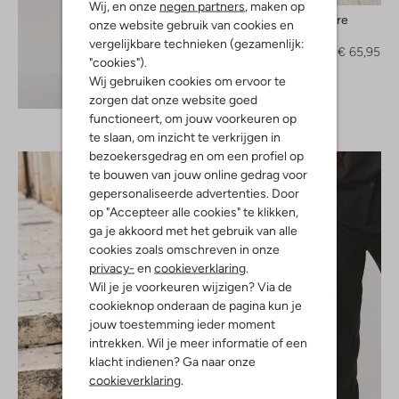
Wij, en onze
negen partners
, maken op
Co'couture
onze website gebruik van cookies en
Gilet
vergelijkbare technieken (gezamenlijk:
€ 109,95
€ 65,95
"cookies").
Wij gebruiken cookies om ervoor te
Ontdek de look
zorgen dat onze website goed
functioneert, om jouw voorkeuren op
te slaan, om inzicht te verkrijgen in
bezoekersgedrag en om een profiel op
te bouwen van jouw online gedrag voor
gepersonaliseerde advertenties. Door
op "Accepteer alle cookies" te klikken,
ga je akkoord met het gebruik van alle
cookies zoals omschreven in onze
privacy-
en
cookieverklaring
.
Wil je je voorkeuren wijzigen? Via de
cookieknop onderaan de pagina kun je
jouw toestemming ieder moment
intrekken. Wil je meer informatie of een
klacht indienen? Ga naar onze
cookieverklaring
.