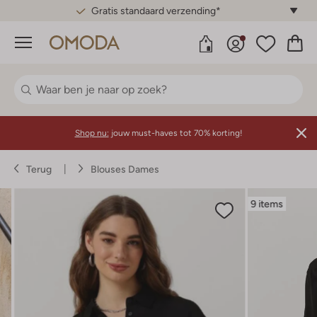
Gratis standaard verzending*
Menu
Shop nu:
jouw must-haves tot 70% korting!
Terug
Blouses Dames
9 items