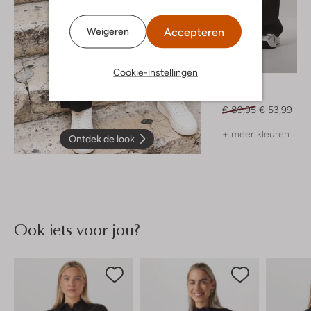
Accepteren
Weigeren
-40%
Cookie-instellingen
Notre-V
Pantalon
€ 89,95
€ 53,99
+ meer kleuren
Ontdek de look
Ook iets voor jou?