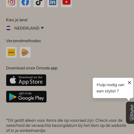
Omoda
Omoda
Omoda
Omoda
Omoda
Kies je land
Instagram
Facebook
TikTok
LinkedIn
YouTube
NEDERLAND
Kies
Verzendmethodes
je
Sluit
land
Nederland
België
(Nederlands)
Download onze Omoda app
Belgique
(Français)
Deutschland
*Dit geldt alleen voor items die op voorraad zijn. Check voor de
zekerheid de verwachte bezorgdatum bij het item op de website
of in je winkelmandje.