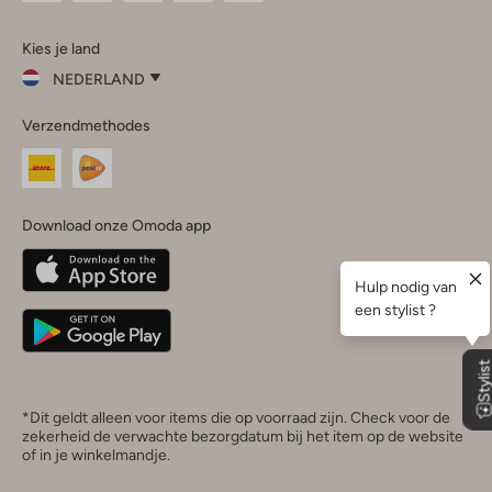
Omoda
Omoda
Omoda
Omoda
Omoda
Kies je land
Instagram
Facebook
TikTok
LinkedIn
YouTube
NEDERLAND
Kies
Verzendmethodes
je
Sluit
land
Nederland
België
(Nederlands)
Download onze Omoda app
Belgique
(Français)
Deutschland
*Dit geldt alleen voor items die op voorraad zijn. Check voor de
zekerheid de verwachte bezorgdatum bij het item op de website
of in je winkelmandje.