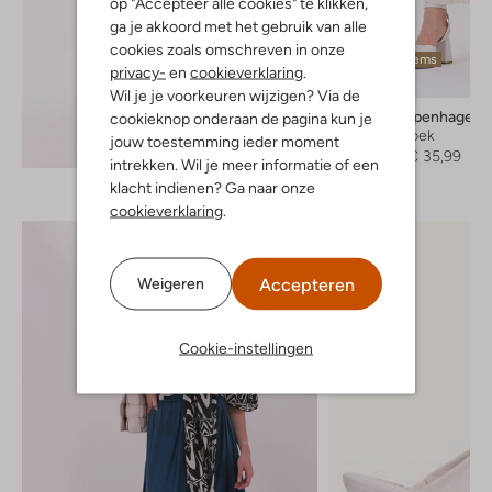
op "Accepteer alle cookies" te klikken,
ga je akkoord met het gebruik van alle
cookies zoals omschreven in onze
Laatste items
privacy-
en
cookieverklaring
.
-40%
Wil je je voorkeuren wijzigen? Via de
Msch Copenhagen
cookieknop onderaan de pagina kun je
Wijde broek
jouw toestemming ieder moment
Ontdek de look
€ 59,95
€ 35,99
intrekken. Wil je meer informatie of een
klacht indienen? Ga naar onze
cookieverklaring
.
Accepteren
Weigeren
Cookie-instellingen