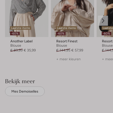
Laatste items
Laatste items
Laatst
-60%
-60%
-60%
Another Label
Resort Finest
Resort
Blouse
Blouse
Blouse
€ 89,99
€ 35,99
€ 144,95
€ 57,99
€ 144,
+ meer kleuren
+ meer
Bekijk meer
Mes Demoiselles