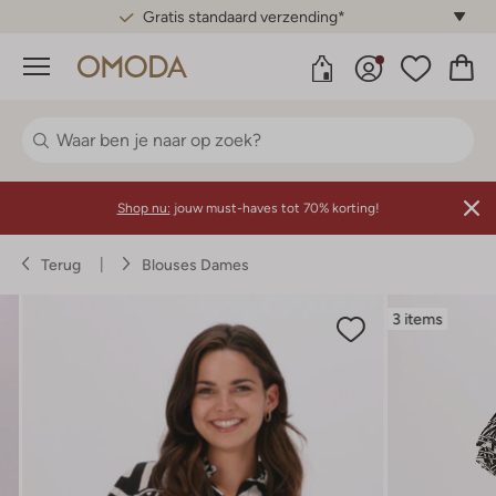
Gratis standaard verzending*
Menu
Shop nu:
jouw must-haves tot 70% korting!
Terug
Blouses Dames
3 items