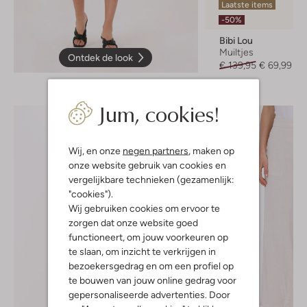
Laatste items
-50%
Bibi Lou
Muiltjes
Ontdek de look
€ 139,95
€ 69,99
Jum, cookies!
Wij, en onze
negen partners
, maken op
onze website gebruik van cookies en
vergelijkbare technieken (gezamenlijk:
"cookies").
Wij gebruiken cookies om ervoor te
zorgen dat onze website goed
functioneert, om jouw voorkeuren op
te slaan, om inzicht te verkrijgen in
bezoekersgedrag en om een profiel op
te bouwen van jouw online gedrag voor
gepersonaliseerde advertenties. Door