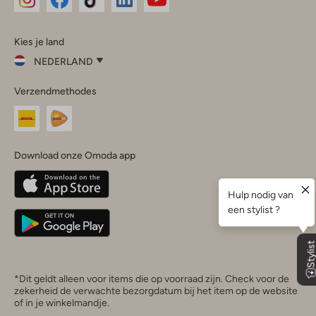
Omoda
Omoda
Omoda
Omoda
Omoda
Kies je land
Instagram
Facebook
TikTok
LinkedIn
YouTube
NEDERLAND
Kies
Verzendmethodes
je
Sluit
land
Nederland
België
(Nederlands)
Download onze Omoda app
Belgique
(Français)
Deutschland
*Dit geldt alleen voor items die op voorraad zijn. Check voor de
zekerheid de verwachte bezorgdatum bij het item op de website
of in je winkelmandje.