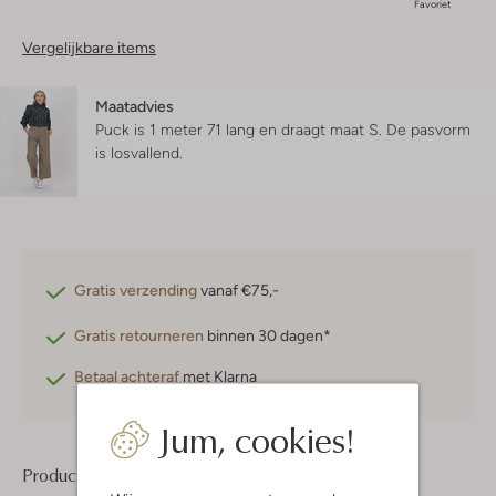
Favoriet
Vergelijkbare items
Maatadvies
Puck is 1 meter 71 lang en draagt maat S.
De pasvorm
is
losvallend
.
Gratis verzending
vanaf €75,-
Gratis retourneren
binnen 30 dagen*
Betaal achteraf
met Klarna
Jum, cookies!
Product informatie