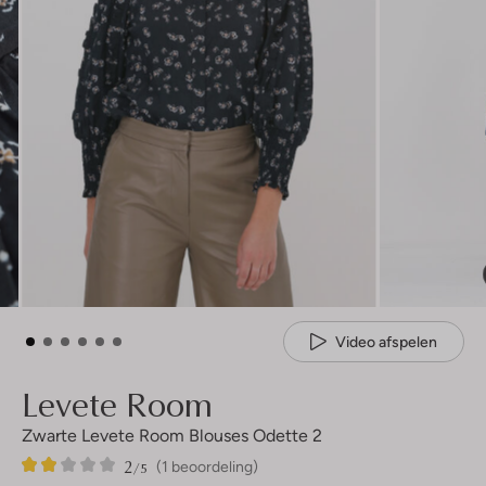
Video afspelen
Levete Room
Zwarte Levete Room Blouses Odette 2
2
1
2
/5
(1 beoordeling)