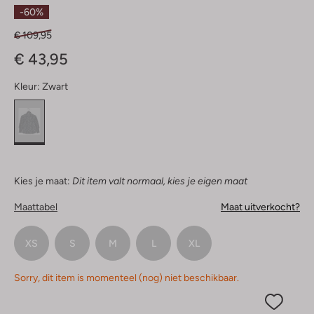
Sterren
-60%
€ 109,95
€ 43,95
Kleur:
Zwart
Kies je maat:
Dit item valt normaal, kies je eigen maat
Maattabel
Maat uitverkocht?
XS
S
M
L
XL
Sorry, dit item is momenteel (nog) niet beschikbaar.