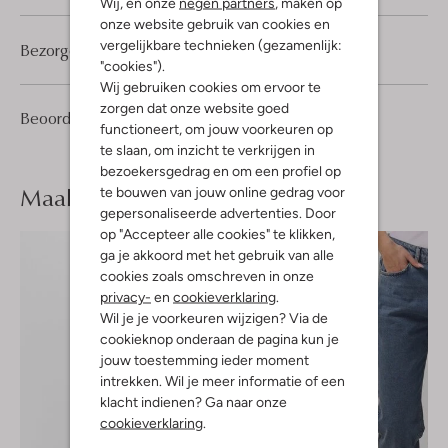
Wij, en onze
negen partners
, maken op
onze website gebruik van cookies en
vergelijkbare technieken (gezamenlijk:
Bezorgen & retourneren
"cookies").
Wij gebruiken cookies om ervoor te
zorgen dat onze website goed
1
2
Beoordelingen
(1)
2
/5
functioneert, om jouw voorkeuren op
Sterren
te slaan, om inzicht te verkrijgen in
bezoekersgedrag en om een profiel op
Maak je
look compleet
te bouwen van jouw online gedrag voor
gepersonaliseerde advertenties. Door
op "Accepteer alle cookies" te klikken,
ga je akkoord met het gebruik van alle
cookies zoals omschreven in onze
privacy-
en
cookieverklaring
.
Wil je je voorkeuren wijzigen? Via de
cookieknop onderaan de pagina kun je
jouw toestemming ieder moment
intrekken. Wil je meer informatie of een
klacht indienen? Ga naar onze
cookieverklaring
.