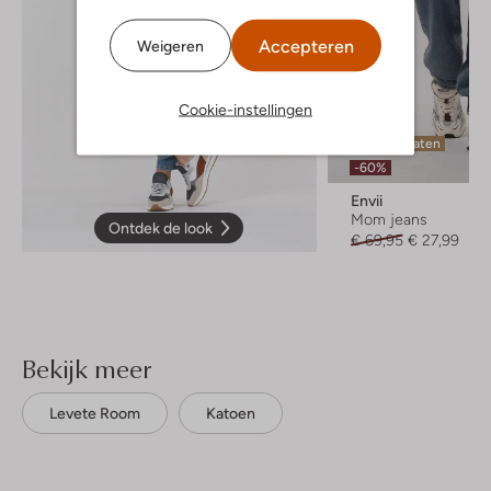
Accepteren
Weigeren
Cookie-instellingen
Laatste maten
-60%
Envii
Mom jeans
Ontdek de look
€ 69,95
€ 27,99
Bekijk meer
Levete Room
Katoen