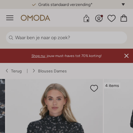
Gratis standaard verzending*
Menu
Shop nu:
jouw must-haves tot 70% korting!
Terug
Blouses Dames
4 items