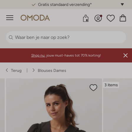
Gratis standaard verzending*
Menu
Shop nu:
jouw must-haves tot 70% korting!
Terug
Blouses Dames
3 items