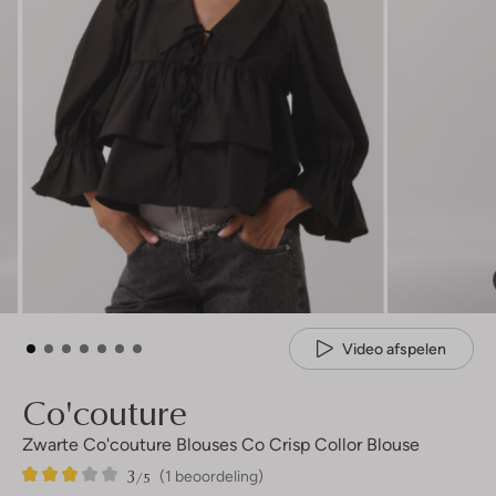
Video afspelen
Co'couture
Zwarte Co'couture Blouses Co Crisp Collor Blouse
3
1
3
/5
(1 beoordeling)