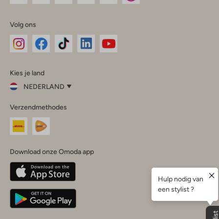
Volg ons
Omoda
Omoda
Omoda
Omoda
Omoda
Kies je land
Instagram
Facebook
TikTok
LinkedIn
YouTube
NEDERLAND
Kies
Verzendmethodes
je
Sluit
land
Nederland
België
(Nederlands)
Download onze Omoda app
Belgique
(Français)
Deutschland