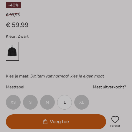
Sterren
-40%
€ 99,95
€ 59,99
Kleur:
Zwart
Kies je maat:
Dit item valt normaal, kies je eigen maat
Maattabel
Maat uitverkocht?
XS
S
M
L
XL
Voeg toe
Favoriet