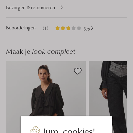
Bezorgen & retourneren
1
3
Beoordelingen
(1)
3
/5
Sterren
Maak je
look compleet
Jum, cookies!