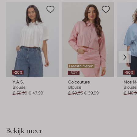
Laatste maten
-20%
-50%
-60%
Y.a.s.
Co'couture
Mos M
Blouse
Blouse
Blouse
€ 59,99
€ 47,99
€ 99,95
€ 39,99
€ 119,
Bekijk meer