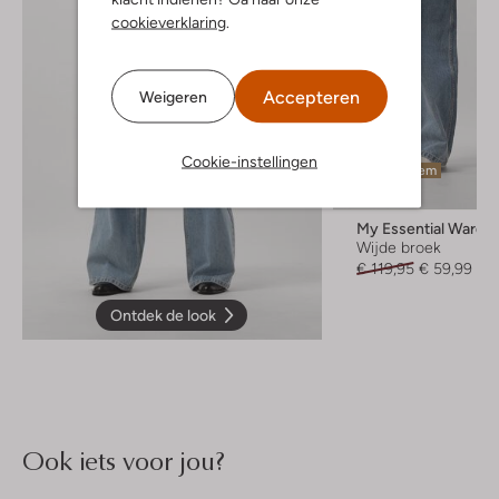
cookieverklaring
.
Accepteren
Weigeren
Cookie-instellingen
Laatste item
-50%
My Essential Wardr
Wijde broek
€ 119,95
€ 59,99
Ontdek de look
Ook iets voor jou?