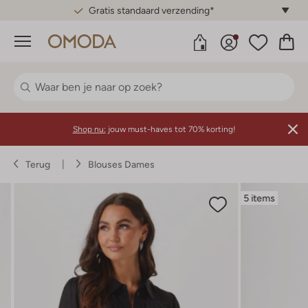
Gratis standaard verzending*
Menu
Shop nu:
jouw must-haves tot 70% korting!
Terug
Blouses Dames
5 items