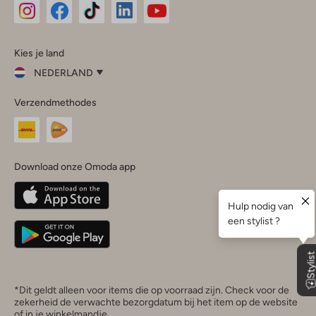
Omoda
Omoda
Omoda
Omoda
Omoda
Kies je land
Instagram
Facebook
TikTok
LinkedIn
YouTube
NEDERLAND
Kies
Verzendmethodes
je
Sluit
land
Nederland
België
(Nederlands)
Download onze Omoda app
Belgique
(Français)
Deutschland
*Dit geldt alleen voor items die op voorraad zijn. Check voor de
zekerheid de verwachte bezorgdatum bij het item op de website
of in je winkelmandje.