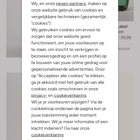
Wij, en onze
negen partners
, maken op
onze website gebruik van cookies en
vergelijkbare technieken (gezamenlijk:
-60%
"cookies").
Another Label
Wij gebruiken cookies om ervoor te
Wijde broek
zorgen dat onze website goed
€ 99,95
€ 39,99
functioneert, om jouw voorkeuren op
+ meer kleuren
te slaan, om inzicht te verkrijgen in
Ontdek de look
bezoekersgedrag en om een profiel op
te bouwen van jouw online gedrag voor
gepersonaliseerde advertenties. Door
op "Accepteer alle cookies" te klikken,
ga je akkoord met het gebruik van alle
cookies zoals omschreven in onze
privacy-
en
cookieverklaring
.
Wil je je voorkeuren wijzigen? Via de
cookieknop onderaan de pagina kun je
jouw toestemming ieder moment
intrekken. Wil je meer informatie of een
klacht indienen? Ga naar onze
cookieverklaring
.