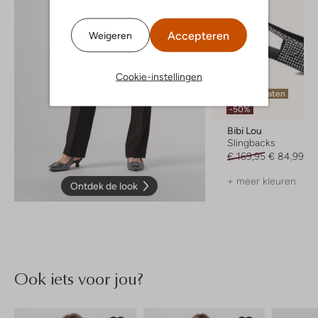
Accepteren
Weigeren
Cookie-instellingen
Laatste maten
-50%
Bibi Lou
Slingbacks
€ 169,95
€ 84,99
+ meer kleuren
Ontdek de look
Ook iets voor jou?