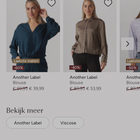
Laatste maten
Laatste
-40%
-60%
-50%
Another Label
Another Label
Anothe
Blouse
Blouse
Blouse
€ 99,95
€ 39,99
€ 89,95
€ 53,99
€ 89,9
Bekijk meer
Another Label
Viscose