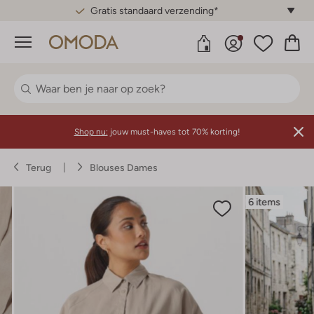
Gratis standaard verzending*
Menu
Shop nu:
jouw must-haves tot 70% korting!
Terug
Blouses Dames
6 items