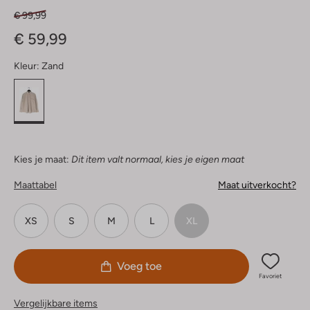
€ 99,99
€ 59,99
Kleur:
Zand
Kies je maat:
Dit item valt normaal, kies je eigen maat
Maattabel
Maat uitverkocht?
XS
S
M
L
XL
Voeg toe
Favoriet
Vergelijkbare items