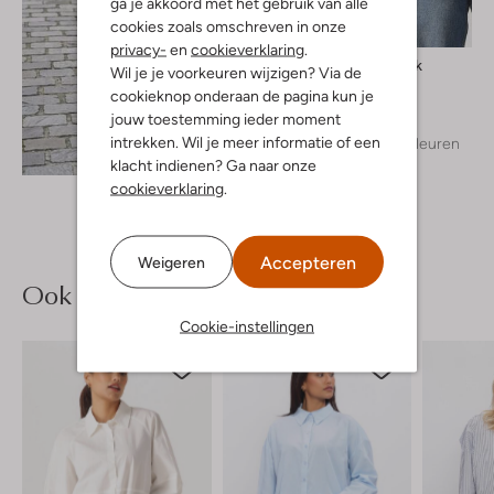
ga je akkoord met het gebruik van alle
cookies zoals omschreven in onze
privacy-
en
cookieverklaring
.
Withblack
Wil je je voorkeuren wijzigen? Via de
Jack
cookieknop onderaan de pagina kun je
€ 79,99
jouw toestemming ieder moment
intrekken. Wil je meer informatie of een
+ meer kleuren
Ontdek de look
klacht indienen? Ga naar onze
cookieverklaring
.
Accepteren
Weigeren
Ook iets voor jou?
Cookie-instellingen