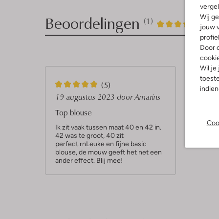
vergel
Beoordelingen
Wij ge
(1)
1
5
5
/5
jouw v
profie
Sterren
Door o
cooki
Wil je
toeste
5
(5)
indie
S
19 augustus 2023
door Amarins
t
Top blouse
e
Coo
Ik zit vaak tussen maat 40 en 42 in.
42 was te groot, 40 zit
r
perfect.rnLeuke en fijne basic
r
blouse, de mouw geeft het net een
ander effect. Blij mee!
e
n