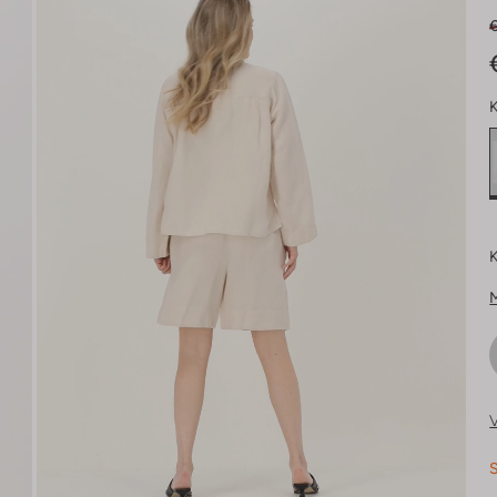
K
K
V
S