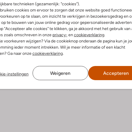
ijkbare technieken (gezamenlijk: "cookies").
Product informatie
bruiken cookies om ervoor te zorgen dat onze website goed functionee
oorkeuren op te slaan, om inzicht te verkrijgen in bezoekersgedrag en 
l op te bouwen van jouw online gedrag voor gepersonaliseerde advertent
p "Accepteer alle cookies" te klikken, ga je akkoord met het gebruik van 
es zoals omschreven in onze
privacy-
en
cookieverklaring
.
 je voorkeuren wijzigen? Via de cookieknop onderaan de pagina kun je j
mming ieder moment intrekken. Wil je meer informatie of een klacht
nen? Ga naar onze
cookieverklaring
.
Weigeren
Accepteren
kie-instellingen