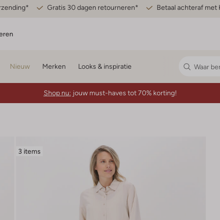
erzending*
Gratis 30 dagen retourneren*
Betaal achteraf met 
eren
Nieuw
Merken
Looks & inspiratie
Shop nu:
jouw must-haves tot 70% korting!
3 items