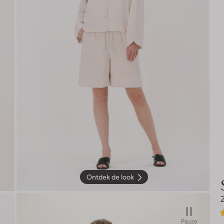
Ontdek de look
Pauze