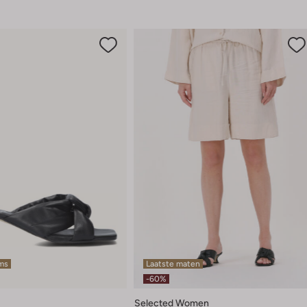
ems
Laatste maten
-60%
Selected Women