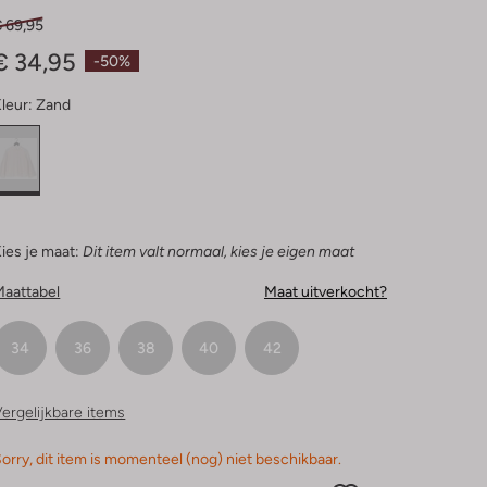
Sterren
€ 69,95
€ 34,95
-50%
leur:
Zand
ies je maat:
Dit item valt normaal, kies je eigen maat
Maattabel
Maat uitverkocht?
34
36
38
40
42
ergelijkbare items
orry, dit item is momenteel (nog) niet beschikbaar.