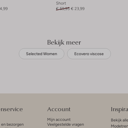
Short
4,99
€ 59,95
€ 23,99
Bekijk meer
Selected Women
Ecovero viscose
enservice
Account
Inspira
Mijn account
Bekijk all
n en bezorgen
Veelgestelde vragen
Modetren