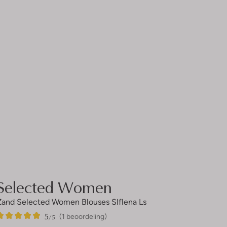
Selected Women
Zand Selected Women Blouses Slflena Ls
5
1
5
/5
(1 beoordeling)