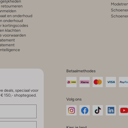
gelijkheden
Modetren
n retourneren
Schoenen
anmelden
aat en onderhoud
Schoenen
en onderhoud
r kortingscodes
en klachten
e voorwaarden
tatement
atement
 Intelligence
Betaalmethodes
e deals, speciaal voor
p € 150,- shoptegoed.
Volg ons
Omoda
Omoda
Omoda
Omoda
Om
Kies je land