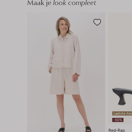
Maak je
look compleet
Laatste it
-50%
Red-Rag