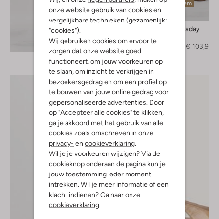
Laatste item
onze website gebruik van cookies en
-60%
vergelijkbare technieken (gezamenlijk:
Ruby Tuesday
"cookies").
Pantalon
Wij gebruiken cookies om ervoor te
Ontdek de look
€ 259,99
€ 103,99
zorgen dat onze website goed
functioneert, om jouw voorkeuren op
te slaan, om inzicht te verkrijgen in
bezoekersgedrag en om een profiel op
te bouwen van jouw online gedrag voor
gepersonaliseerde advertenties. Door
op "Accepteer alle cookies" te klikken,
ga je akkoord met het gebruik van alle
cookies zoals omschreven in onze
privacy-
en
cookieverklaring
.
Wil je je voorkeuren wijzigen? Via de
cookieknop onderaan de pagina kun je
jouw toestemming ieder moment
intrekken. Wil je meer informatie of een
klacht indienen? Ga naar onze
cookieverklaring
.