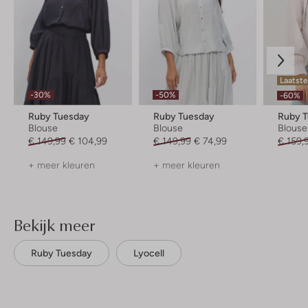
Laatst
-30%
-50%
-60%
Ruby Tuesday
Ruby Tuesday
Ruby 
Blouse
Blouse
Blouse
€ 149,99
€ 104,99
€ 149,99
€ 74,99
€ 159,
+ meer kleuren
+ meer kleuren
Bekijk meer
Ruby Tuesday
Lyocell