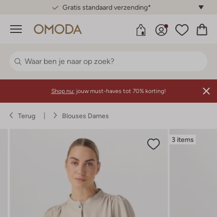
Gratis standaard verzending*
Menu
Shop nu:
jouw must-haves tot 70% korting!
Terug
Blouses Dames
3 items