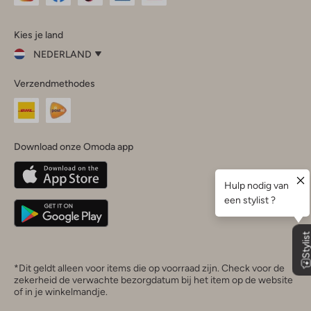
Omoda
Omoda
Omoda
Omoda
Omoda
Kies je land
Instagram
Facebook
TikTok
LinkedIn
YouTube
NEDERLAND
Kies
Verzendmethodes
je
Sluit
land
Nederland
België
(Nederlands)
Download onze Omoda app
Belgique
(Français)
Deutschland
*Dit geldt alleen voor items die op voorraad zijn. Check voor de
zekerheid de verwachte bezorgdatum bij het item op de website
of in je winkelmandje.