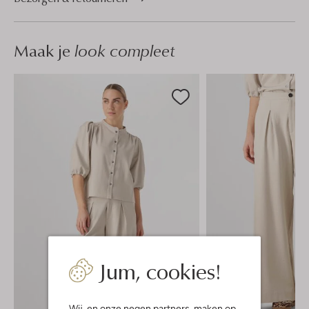
Maak je
look compleet
Jum, cookies!
Wij, en onze
negen partners
, maken op