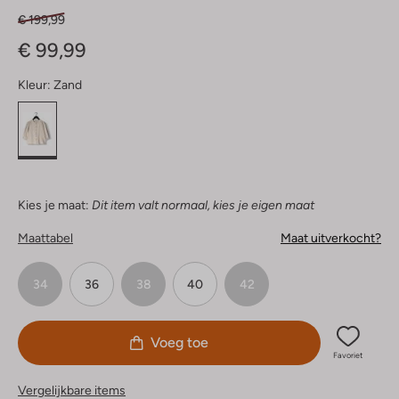
€ 199,99
€ 99,99
Kleur:
Zand
Kies je maat:
Dit item valt normaal, kies je eigen maat
Maattabel
Maat uitverkocht?
34
36
38
40
42
Voeg toe
Favoriet
Vergelijkbare items