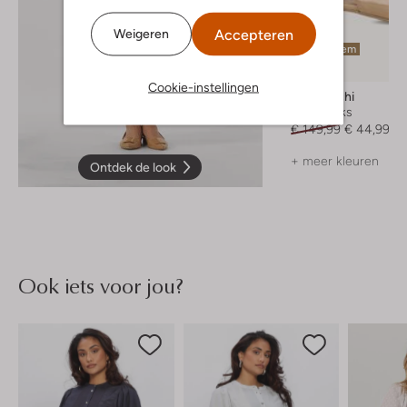
Accepteren
Weigeren
Laatste item
-70%
Cookie-instellingen
Lina Locchi
Slingbacks
€ 149,99
€ 44,99
+ meer kleuren
Ontdek de look
Ook iets voor jou?