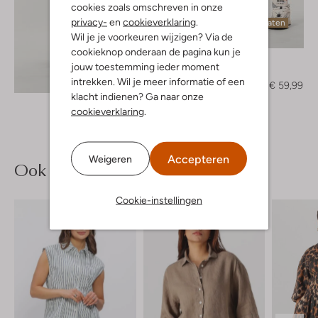
cookies zoals omschreven in onze
privacy-
en
cookieverklaring
.
Laatste maten
Wil je je voorkeuren wijzigen? Via de
-60%
cookieknop onderaan de pagina kun je
Knit-Ted
jouw toestemming ieder moment
Pantalon
Ontdek de look
intrekken. Wil je meer informatie of een
€ 149,95
€ 59,99
klacht indienen? Ga naar onze
cookieverklaring
.
Accepteren
Weigeren
Ook iets voor jou?
Cookie-instellingen