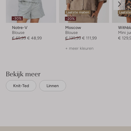
Laatste maten
Laatste
-30%
-20%
Notre-V
Moscow
Withbl
Blouse
Blouse
Mini ju
€ 69,99
€ 48,99
€ 139,99
€ 111,99
€ 129,
+ meer kleuren
Bekijk meer
Knit-Ted
Linnen