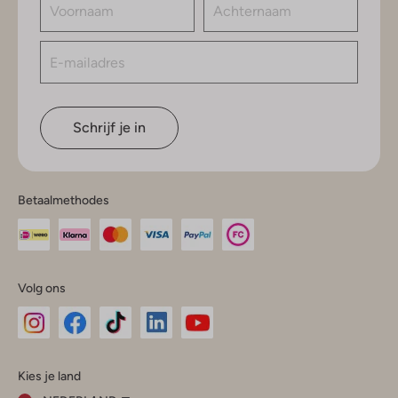
Schrijf je in
Betaalmethodes
Volg ons
Omoda
Omoda
Omoda
Omoda
Omoda
Kies je land
Instagram
Facebook
TikTok
LinkedIn
YouTube