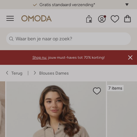
Gratis standaard verzending*
Menu
Shop nu:
jouw must-haves tot 70% korting!
Terug
Blouses Dames
7 items