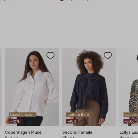
Laatste maten
Laatste item
Laatste
-40%
-40%
-60%
Copenhagen Muse
Second Female
Lollys La
Blouse
Blouse
Blouse