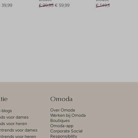
 39,99
€ 99,99
€ 59,99
€ 149,95
€ 89,99
tie
Omoda
Over Omoda
e blogs
Werken bij Omoda
ds voor dames
Boutiques
ds voor heren
Omoda-app
trends voor dames
Corporate Social
Responsibility
trends voor heren