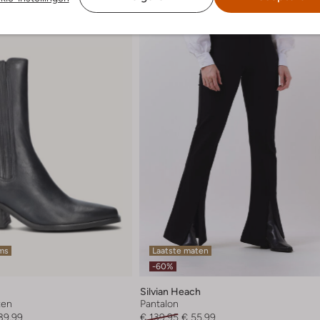
ems
Laatste maten
-60%
Silvian Heach
zen
Pantalon
39,99
€ 139,95
€ 55,99