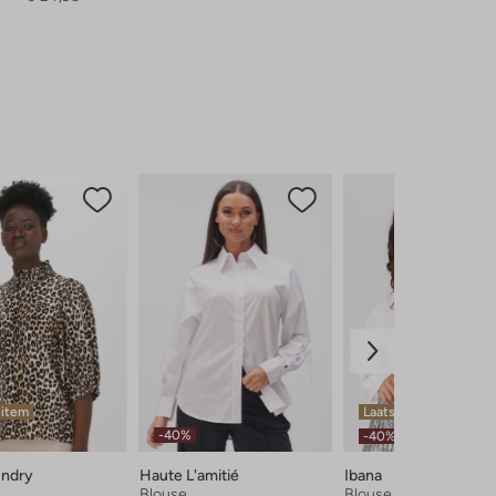
 item
Laatste item
-40%
-40%
undry
Haute L'amitié
Ibana
Blouse
Blouse