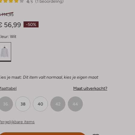
4
1
4
/5
(1 beoordeling)
Sterren
 114,95
€ 56,99
-50%
leur:
Wit
ies je maat:
Dit item valt normaal, kies je eigen maat
Maattabel
Maat uitverkocht?
36
38
40
42
44
ergelijkbare items