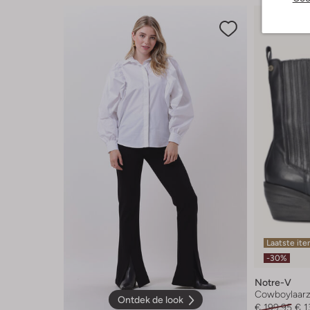
Laatste it
-30%
Notre-V
Cowboylaar
Ontdek de look
€ 199,95
€ 1