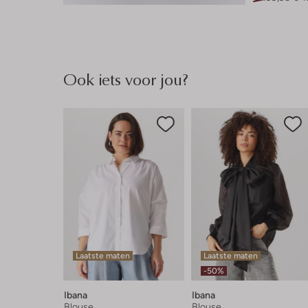
Ook iets voor jou?
Laatste maten
Laatste maten
-50%
Ibana
Ibana
Blouse
Blouse