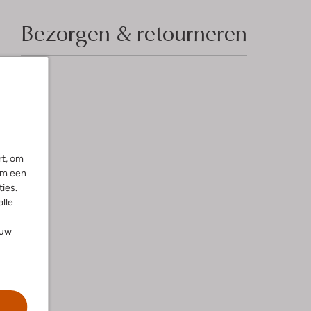
Bezorgen & retourneren
rt, om
om een
ies.
alle
ouw