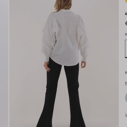
€
K
K
V