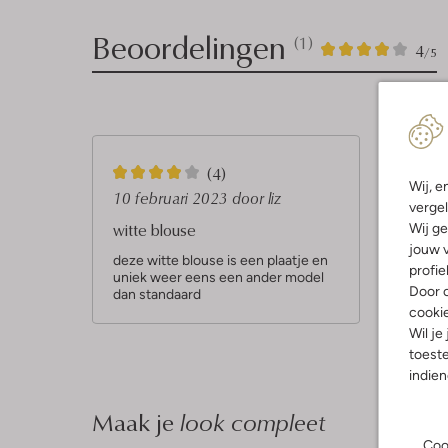
Beoordelingen
(1)
1
4
4
/5
Sterren
4
(4)
Wij, e
S
10 februari 2023
door liz
vergel
t
witte blouse
Wij ge
jouw v
e
deze witte blouse is een plaatje en
profie
uniek weer eens een ander model
r
Door o
dan standaard
r
cooki
Wil je
e
toeste
n
indie
Maak je
look compleet
Coo