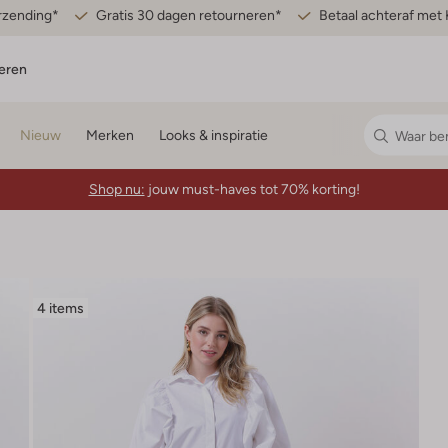
erzending*
Gratis 30 dagen retourneren*
Betaal achteraf met 
eren
Nieuw
Merken
Looks & inspiratie
Shop nu:
jouw must-haves tot 70% korting!
4 items