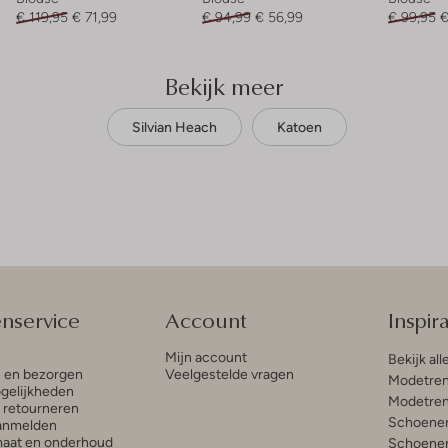
€ 119,95
€ 71,99
€ 94,99
€ 56,99
€ 99,95
€
Bekijk meer
Silvian Heach
Katoen
enservice
Account
Inspira
Mijn account
Bekijk all
n en bezorgen
Veelgestelde vragen
Modetren
gelijkheden
Modetren
n retourneren
Schoenen
anmelden
aat en onderhoud
Schoenen