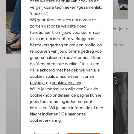
onze website gebruik van cookies en
vergelijkbare technieken (gezamenlijk:
"cookies").
Wij gebruiken cookies om ervoor te
By-Bar
zorgen dat onze website goed
Straight leg jeans
functioneert, om jouw voorkeuren op
€ 149,99
te slaan, om inzicht te verkrijgen in
bezoekersgedrag en om een profiel op
+ meer kleuren
Ontdek de look
te bouwen van jouw online gedrag voor
gepersonaliseerde advertenties. Door
op "Accepteer alle cookies" te klikken,
ga je akkoord met het gebruik van alle
cookies zoals omschreven in onze
privacy-
en
cookieverklaring
.
Wil je je voorkeuren wijzigen? Via de
cookieknop onderaan de pagina kun je
jouw toestemming ieder moment
intrekken. Wil je meer informatie of een
klacht indienen? Ga naar onze
cookieverklaring
.