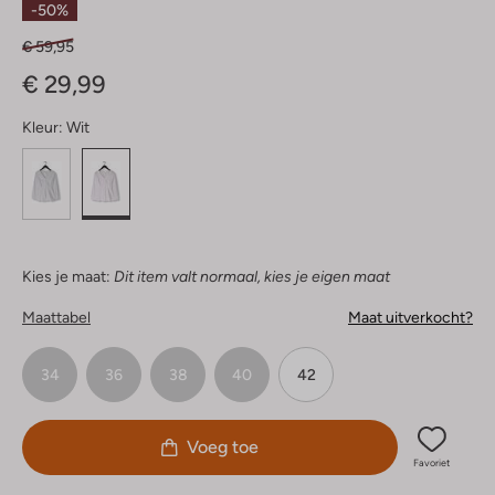
-50%
€ 59,95
€ 29,99
Kleur:
Wit
Kies je maat:
Dit item valt normaal, kies je eigen maat
Maattabel
Maat uitverkocht?
34
36
38
40
42
Voeg toe
Favoriet