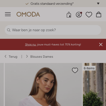
Gratis standaard verzending*
Menu
Shop nu:
jouw must-haves tot 70% korting!
Terug
Blouses Dames
6 items