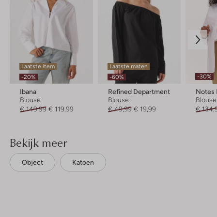
Laatste item
Laatste maten
-30%
-20%
-60%
Ibana
Refined Department
Notes
Blouse
Blouse
Blouse
€ 149,99
€ 119,99
€ 49,99
€ 19,99
€ 134,
Bekijk meer
Object
Katoen