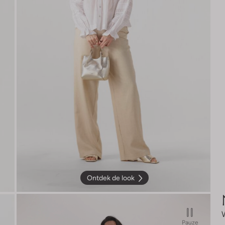
Ontdek de look
Pauze