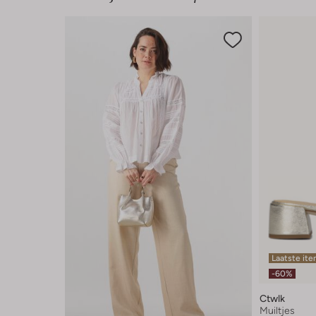
Laatste it
-60%
Ctwlk
Muiltjes