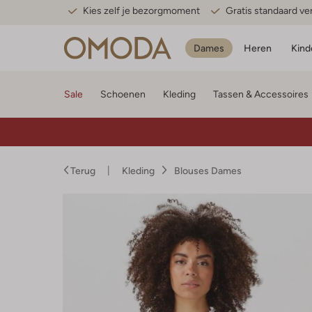
Kies zelf je bezorgmoment
Gratis standaard v
Dames
Heren
Kind
Sale
Schoenen
Kleding
Tassen & Accessoires
Terug
Kleding
Blouses Dames