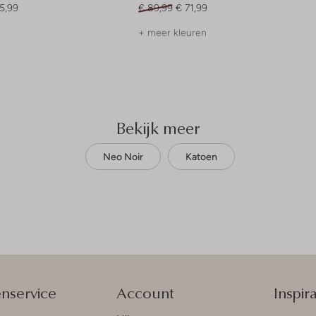
5,99
€ 89,99
€ 71,99
+ meer kleuren
Bekijk meer
Neo Noir
Katoen
enservice
Account
Inspira