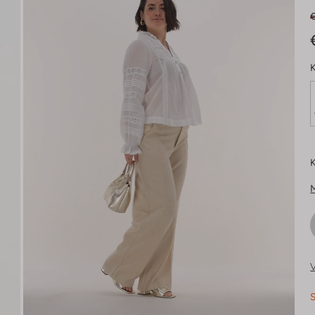
K
K
V
S