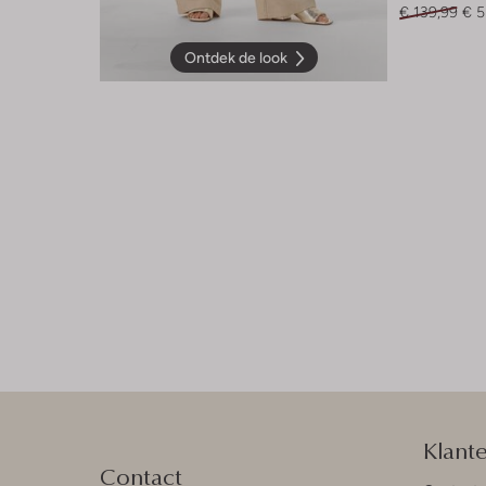
€ 139,99
€ 5
Ontdek de look
Klant
Contact