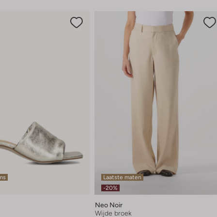
ems
Laatste maten
-20%
Neo Noir
Wijde broek