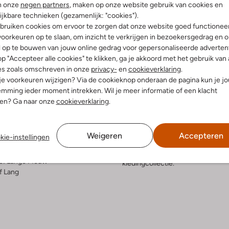
n onze
negen partners
, maken op onze website gebruik van cookies en
ijkbare technieken (gezamenlijk: "cookies").
Bezorgen & retourneren
bruiken cookies om ervoor te zorgen dat onze website goed functionee
oorkeuren op te slaan, om inzicht te verkrijgen in bezoekersgedrag en 
l op te bouwen van jouw online gedrag voor gepersonaliseerde advertent
p "Accepteer alle cookies" te klikken, ga je akkoord met het gebruik van 
elling & Pasvorm
Omschrijving
es zoals omschreven in onze
privacy-
en
cookieverklaring
.
 je voorkeuren wijzigen? Via de cookieknop onderaan de pagina kun je j
mming ieder moment intrekken. Wil je meer informatie of een klacht
Ontdek de LYLA S VOILE BLOUSE 
nen? Ga naar onze
cookieverklaring
.
oderie
warme zomermiddagen. Deze gebrok
atoen
luchtig aan. Ideaal voor een pick
ercentages:
100% Katoen
Combineer met een lichte linnen 
Weigeren
Accepteren
kie-instellingen
osvallend
stijlvolle look. De subtiele detai
staande Kraag
garderobe. Geniet van de zon in s
e:
Lange Mouw
kledingcollectie.
f Lang