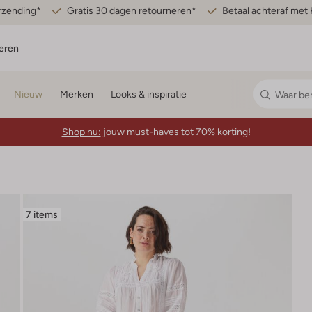
erzending*
Gratis 30 dagen retourneren*
Betaal achteraf met 
eren
Nieuw
Merken
Looks & inspiratie
Shop nu:
jouw must-haves tot 70% korting!
7 items