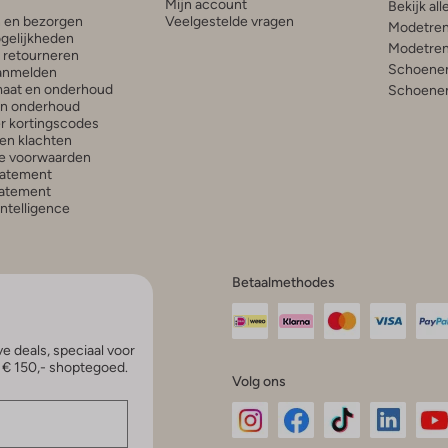
Mijn account
Bekijk all
n en bezorgen
Veelgestelde vragen
Modetren
gelijkheden
Modetren
n retourneren
Schoenen
anmelden
aat en onderhoud
Schoenen
en onderhoud
r kortingscodes
en klachten
e voorwaarden
tatement
atement
 Intelligence
Betaalmethodes
e deals, speciaal voor
p € 150,- shoptegoed.
Volg ons