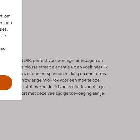
rt, om
om een
ies.
alle
ouw
van NEO NOIR, perfect voor zonnige lentedagen en
en witte blouse straalt elegantie uit en voelt heerlijk
nick in het park of een ontspannen middag op een terras.
broek of een zwierige midi-rok voor een moeiteloze,
ls en de zachte stof maken deze blouse een favoriet in je
tijl en comfort met deze veelzijdige toevoeging aan je