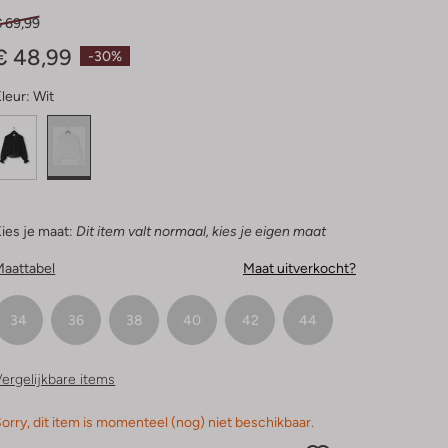
€ 69,99
€ 48,99
-30%
leur:
Wit
ies je maat:
Dit item valt normaal, kies je eigen maat
Maattabel
Maat uitverkocht?
34
36
38
40
42
44
ergelijkbare items
orry, dit item is momenteel (nog) niet beschikbaar.