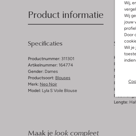
Wij, e
vergel
Product informatie
Wij ge
jouw v
profie
Door o
Specificaties
Samenst
cooki
Wil je
toeste
Kleur:
Wit
Productnummer:
311301
indie
Patroon:
Br
Artikelnummer:
164774
Materiaal:
K
Gender:
Dames
Materiaalp
Productsoort:
Blouses
Coo
Pasvorm:
L
Merk:
Neo Noir
Halslijn:
Op
Model:
Lyla S Voile Blouse
Mouwlengt
Lengte:
Hal
Maak je
look compleet