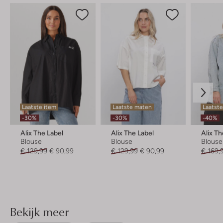
Laatste item
Laatste maten
Laatst
-30%
-30%
-40%
Alix The Label
Alix The Label
Alix Th
Blouse
Blouse
Blouse
€ 129,99
€ 90,99
€ 129,99
€ 90,99
€ 169,
Bekijk meer