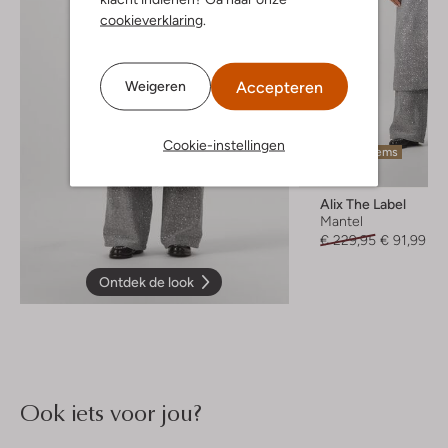
cookieverklaring
.
Accepteren
Weigeren
Cookie-instellingen
Laatste items
-60%
Alix The Label
Mantel
€ 229,95
€ 91,99
Ontdek de look
Ook iets voor jou?