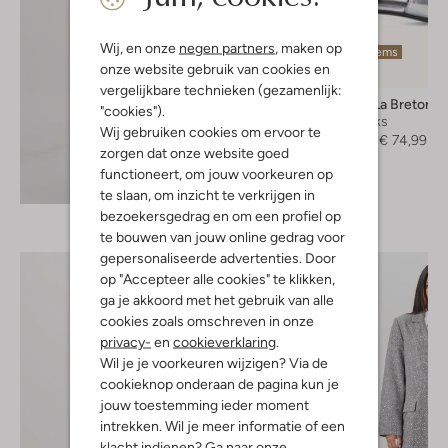
Wij, en onze
negen partners
, maken op
Laatste items
onze website gebruik van cookies en
-50%
vergelijkbare technieken (gezamenlijk:
Fred De La Bretonie
"cookies").
Slingbacks
Wij gebruiken cookies om ervoor te
€ 149,99
€ 74,99
zorgen dat onze website goed
functioneert, om jouw voorkeuren op
Ontdek de look
te slaan, om inzicht te verkrijgen in
bezoekersgedrag en om een profiel op
te bouwen van jouw online gedrag voor
gepersonaliseerde advertenties. Door
op "Accepteer alle cookies" te klikken,
ga je akkoord met het gebruik van alle
cookies zoals omschreven in onze
privacy-
en
cookieverklaring
.
Wil je je voorkeuren wijzigen? Via de
cookieknop onderaan de pagina kun je
jouw toestemming ieder moment
intrekken. Wil je meer informatie of een
klacht indienen? Ga naar onze