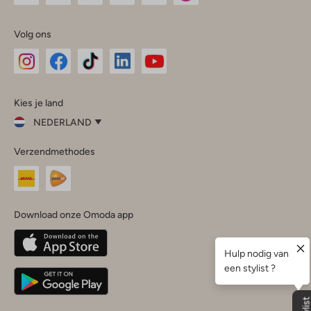
Volg ons
Omoda
Omoda
Omoda
Omoda
Omoda
Kies je land
Instagram
Facebook
TikTok
LinkedIn
YouTube
NEDERLAND
Kies
Verzendmethodes
je
Sluit
land
Nederland
België
(Nederlands)
Download onze Omoda app
Belgique
(Français)
Deutschland