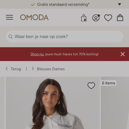
Gratis standaard verzending*
Menu
Shop nu:
jouw must-haves tot 70% korting!
Terug
Blouses Dames
6 items