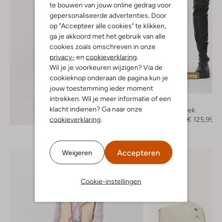
te bouwen van jouw online gedrag voor
gepersonaliseerde advertenties. Door
op "Accepteer alle cookies" te klikken,
ga je akkoord met het gebruik van alle
cookies zoals omschreven in onze
privacy-
en
cookieverklaring
.
Wil je je voorkeuren wijzigen? Via de
Laatste items
cookieknop onderaan de pagina kun je
-30%
jouw toestemming ieder moment
intrekken. Wil je meer informatie of een
Ibana
klacht indienen? Ga naar onze
Korte broek
Ontdek de look
cookieverklaring
.
€ 179,95
€ 125,99
Accepteren
Weigeren
Cookie-instellingen