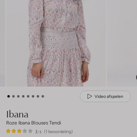
Video afspelen
Ibana
Roze Ibana Blouses Tendi
3
1
3
/5
(1 beoordeling)