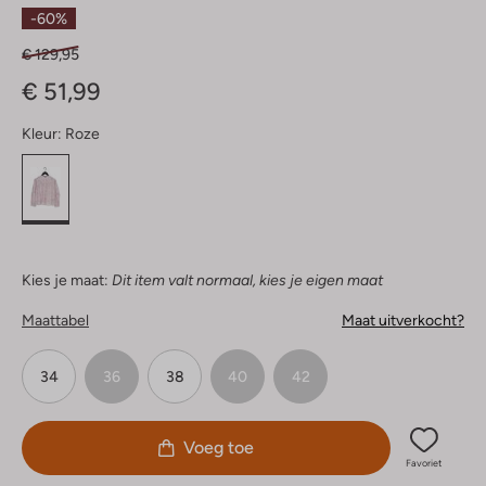
Sterren
-60%
€ 129,95
€ 51,99
Kleur:
Roze
Kies je maat:
Dit item valt normaal, kies je eigen maat
Maattabel
Maat uitverkocht?
34
36
38
40
42
Voeg toe
Favoriet