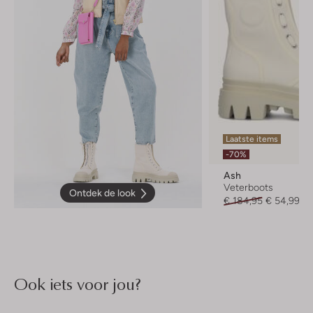
Laatste items
-70%
Ash
Veterboots
Ontdek de look
€ 184,95
€ 54,99
Ook iets voor jou?