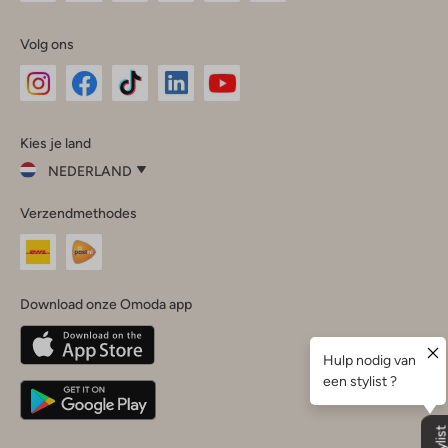
Volg ons
Omoda
Omoda
Omoda
Omoda
Omoda
Kies je land
Instagram
Facebook
TikTok
LinkedIn
YouTube
NEDERLAND
Kies
Verzendmethodes
je
Sluit
land
Nederland
België
(Nederlands)
Download onze Omoda app
Belgique
(Français)
Deutschland