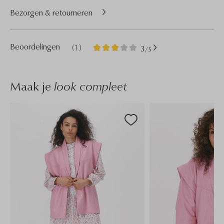
Bezorgen & retourneren
1
3
Beoordelingen
(1)
3
/5
Sterren
Maak je
look compleet