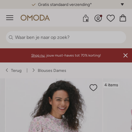
Gratis standaard verzending*
Menu
Shop nu:
jouw must-haves tot 70% korting!
Terug
Blouses Dames
4 items