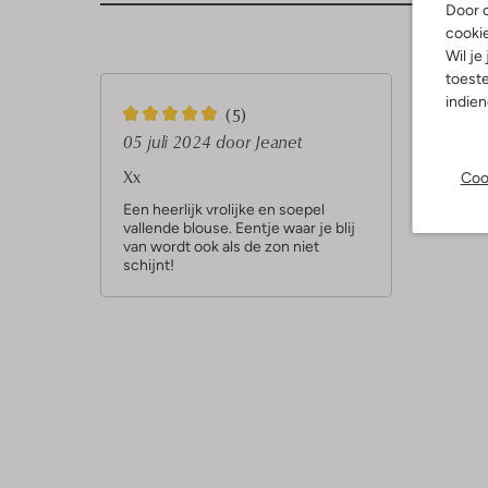
Door o
Sterren
cooki
Wil je
toeste
indie
5
(5)
S
05 juli 2024
door Jeanet
t
Xx
Coo
e
Een heerlijk vrolijke en soepel
vallende blouse. Eentje waar je blij
r
van wordt ook als de zon niet
r
schijnt!
e
n