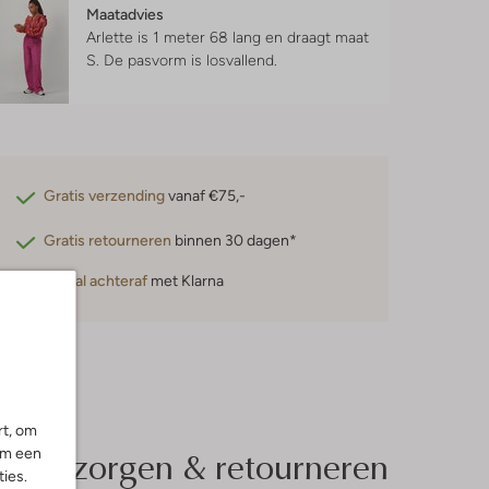
Maatadvies
Arlette is 1 meter 68 lang en draagt maat
S.
De pasvorm is
losvallend
.
Gratis verzending
vanaf €75,-
Gratis retourneren
binnen 30 dagen*
Betaal achteraf
met Klarna
rt, om
Bezorgen & retourneren
om een
ies.