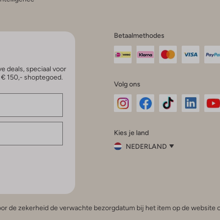
Betaalmethodes
e deals, speciaal voor
p € 150,- shoptegoed.
Volg ons
Omoda
Omoda
Omoda
Omoda
Om
Kies je land
Instagram
Facebook
TikTok
LinkedI
Yo
NEDERLAND
Kies
je
Sluit
land
Nederland
België
(Nederlands)
 voor de zekerheid de verwachte bezorgdatum bij het item op de website o