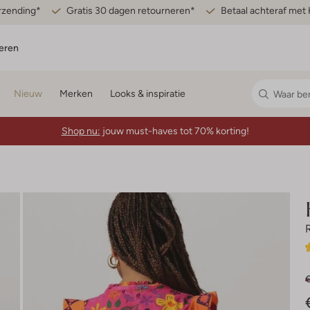
erzending*
Gratis 30 dagen retourneren*
Betaal achteraf met 
eren
Nieuw
Merken
Looks & inspiratie
Shop nu:
jouw must-haves tot 70% korting!