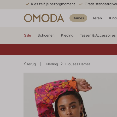
Kies zelf je bezorgmoment
Gratis standaard v
Dames
Heren
Kind
Sale
Schoenen
Kleding
Tassen & Accessoires
Terug
Kleding
Blouses Dames