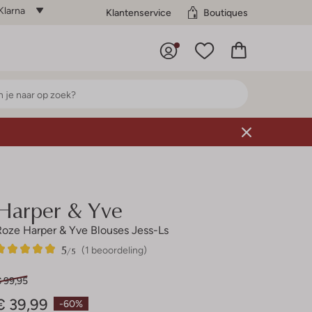
Klarna
Klantenservice
Boutiques
Harper & Yve
Roze Harper & Yve Blouses Jess-Ls
5
1
5
/5
(1 beoordeling)
Sterren
€ 99,95
€ 39,99
-60%