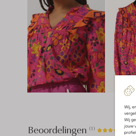
Wij, e
vergel
Wij ge
Beoordelingen
jouw v
(1)
1
5
5
/5
profie