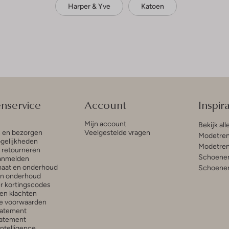
Harper & Yve
Katoen
enservice
Account
Inspira
Mijn account
Bekijk all
n en bezorgen
Veelgestelde vragen
Modetren
gelijkheden
Modetren
n retourneren
Schoenen
anmelden
aat en onderhoud
Schoenen
en onderhoud
r kortingscodes
en klachten
e voorwaarden
tatement
atement
 Intelligence