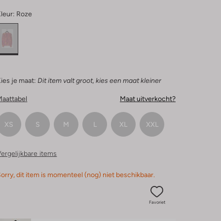
leur:
Roze
ies je maat:
Dit item valt groot, kies een maat kleiner
Maattabel
Maat uitverkocht?
XS
S
M
L
XL
XXL
ergelijkbare items
orry, dit item is momenteel (nog) niet beschikbaar.
Favoriet