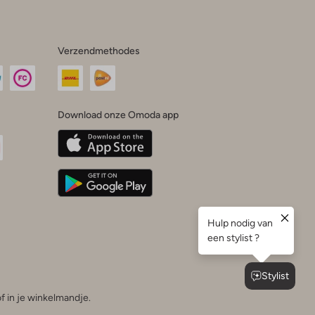
Verzendmethodes
Download onze Omoda app
oda
n
uTube
f in je winkelmandje.