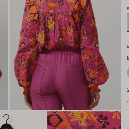
K
K
V
S