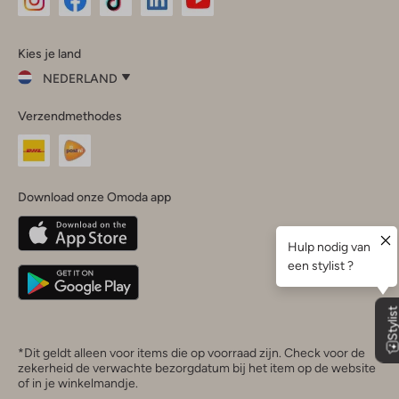
Omoda
Omoda
Omoda
Omoda
Omoda
Kies je land
Instagram
Facebook
TikTok
LinkedIn
YouTube
NEDERLAND
Kies
Verzendmethodes
je
Sluit
land
Nederland
België
(Nederlands)
Download onze Omoda app
Belgique
(Français)
Deutschland
*Dit geldt alleen voor items die op voorraad zijn. Check voor de
zekerheid de verwachte bezorgdatum bij het item op de website
of in je winkelmandje.