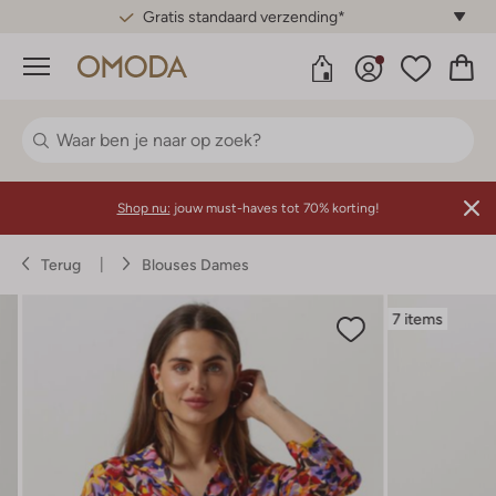
Gratis standaard verzending*
Menu
Shop nu:
jouw must-haves tot 70% korting!
Terug
Blouses Dames
7 items