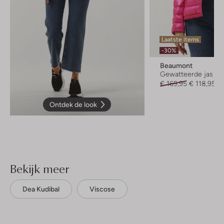
Laatste items
-30%
Beaumont
Gewatteerde jas
€ 169,95
€ 118,95
Ontdek de look
Bekijk meer
Dea Kudibal
Viscose