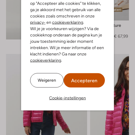
op "Accepteer alle cookies" te klikken,
ga je akkoord met het gebruik van alle
Laatste maten
cookies zoals omschreven in onze
-60%
privacy-
en
cookieverklaring
.
Semicouture
Wil je je voorkeuren wijzigen? Via de
Pantalon
Ontdek de look
cookieknop onderaan de pagina kun je
€ 169,95
€ 67,99
jouw toestemming ieder moment
intrekken. Wil je meer informatie of een
klacht indienen? Ga naar onze
cookieverklaring
.
Accepteren
Weigeren
Cookie-instellingen