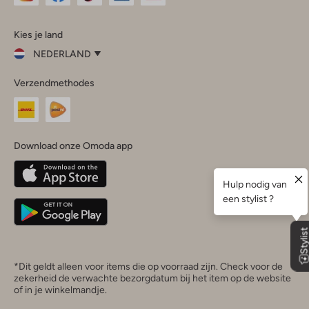
Omoda
Omoda
Omoda
Omoda
Omoda
Kies je land
Instagram
Facebook
TikTok
LinkedIn
YouTube
NEDERLAND
Kies
Verzendmethodes
je
Sluit
land
Nederland
België
(Nederlands)
Download onze Omoda app
Belgique
(Français)
Deutschland
*Dit geldt alleen voor items die op voorraad zijn. Check voor de
zekerheid de verwachte bezorgdatum bij het item op de website
of in je winkelmandje.