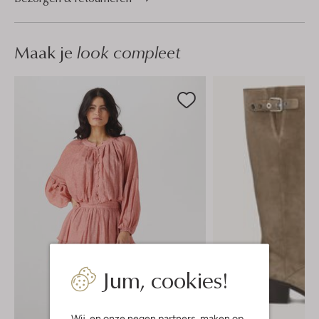
Maak je
look compleet
Jum, cookies!
Wij, en onze
negen partners
, maken op