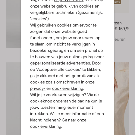
Laatste items
onze website gebruik van cookies en
-50%
vergelijkbare technieken (gezamenlijk:
Toral
"cookies").
Hoge laarzen
Wij gebruiken cookies om ervoor te
€ 339,99
€ 169,99
zorgen dat onze website goed
functioneert, om jouw voorkeuren op
+ meer kleuren
Ontdek de look
te slaan, om inzicht te verkrijgen in
bezoekersgedrag en om een profiel op
te bouwen van jouw online gedrag voor
gepersonaliseerde advertenties. Door
op "Accepteer alle cookies" te klikken,
ga je akkoord met het gebruik van alle
cookies zoals omschreven in onze
privacy-
en
cookieverklaring
.
Wil je je voorkeuren wijzigen? Via de
cookieknop onderaan de pagina kun je
jouw toestemming ieder moment
intrekken. Wil je meer informatie of een
klacht indienen? Ga naar onze
cookieverklaring
.