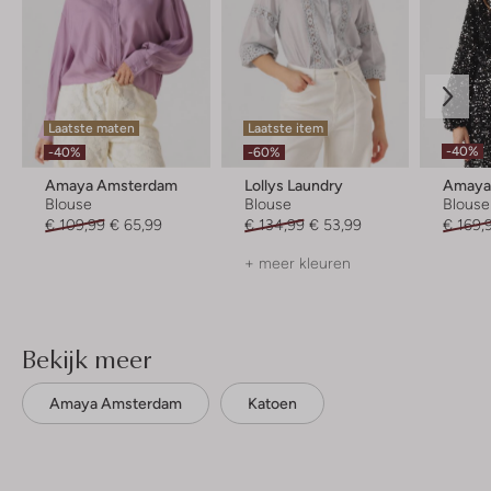
Laatste maten
Laatste item
-40%
-40%
-60%
Amaya Amsterdam
Lollys Laundry
Amaya
Blouse
Blouse
Blouse
€ 109,99
€ 65,99
€ 134,99
€ 53,99
€ 169,
+ meer kleuren
Bekijk meer
Amaya Amsterdam
Katoen