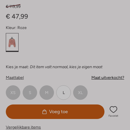
€ 119,99
€ 47,99
Kleur:
Roze
Kies je maat:
Dit item valt normaal, kies je eigen maat
Maattabel
Maat uitverkocht?
XS
S
M
L
XL
Voeg toe
Favoriet
Vergelijkbare items