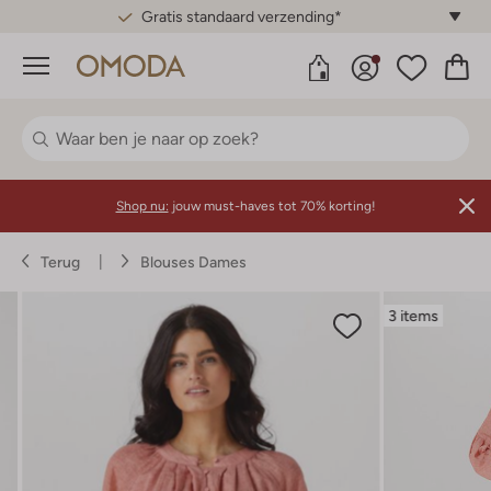
Gratis standaard verzending*
Menu
Shop nu:
jouw must-haves tot 70% korting!
Terug
Blouses Dames
3 items