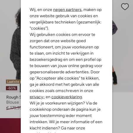
Wij, en onze
negen partners
, maken op
onze website gebruik van cookies en
vergelijkbare technieken (gezamenlijk:
"cookies").
Wij gebruiken cookies om ervoor te
zorgen dat onze website goed
functioneert, om jouw voorkeuren op
te slaan, om inzicht te verkrijgen in
bezoekersgedrag en om een profiel op
te bouwen van jouw online gedrag voor
gepersonaliseerde advertenties. Door
op "Accepteer alle cookies" te klikken,
Laatste maten
Laatste item
ga je akkoord met het gebruik van alle
-60%
-60%
cookies zoals omschreven in onze
privacy-
en
cookieverklaring
.
Rough Studios
Rough Studios
Blouse
Blouse
Wil je je voorkeuren wijzigen? Via de
€ 179,95
€ 71,99
€ 179,95
€ 71,99
cookieknop onderaan de pagina kun je
jouw toestemming ieder moment
intrekken. Wil je meer informatie of een
klacht indienen? Ga naar onze