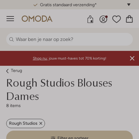
Gratis standaard verzending*
Menu
Shop nu:
jouw must-haves tot 70% korting!
Terug
Rough Studios
Blouses
Dames
8 items
Rough Studios
Filter en sorteer