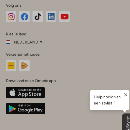
Volg ons
Omoda
Omoda
Omoda
Omoda
Omoda
Kies je land
Instagram
Facebook
TikTok
LinkedIn
YouTube
NEDERLAND
Kies
Verzendmethodes
je
Sluit
land
Nederland
België
(Nederlands)
Download onze Omoda app
Belgique
(Français)
Deutschland