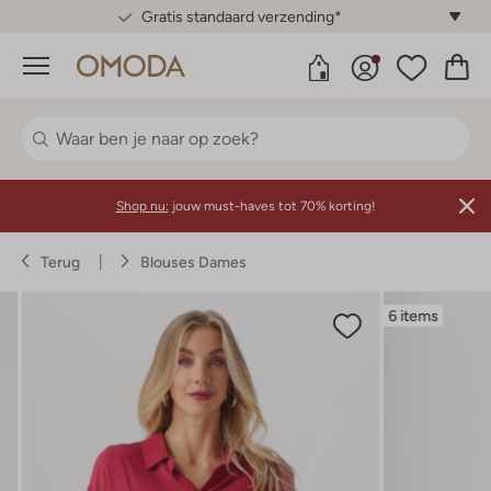
Gratis standaard verzending*
Menu
Shop nu:
jouw must-haves tot 70% korting!
Terug
Blouses Dames
6 items