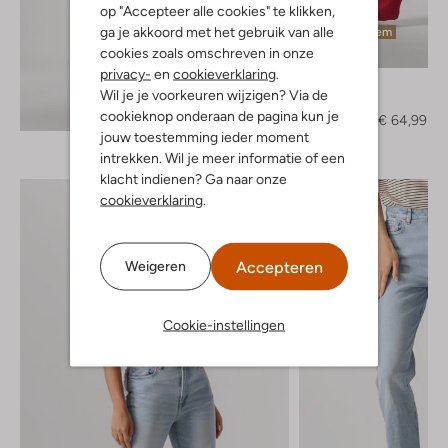
op "Accepteer alle cookies" te klikken,
ga je akkoord met het gebruik van alle
Laatste item
cookies zoals omschreven in onze
-50%
privacy-
en
cookieverklaring
.
By-Bar
Wil je je voorkeuren wijzigen? Via de
Pantalon
Ontdek de look
cookieknop onderaan de pagina kun je
€ 129,99
€ 64,99
jouw toestemming ieder moment
intrekken. Wil je meer informatie of een
klacht indienen? Ga naar onze
cookieverklaring
.
Accepteren
Weigeren
Cookie-instellingen