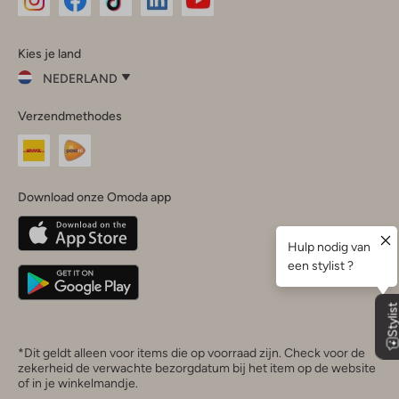
Omoda
Omoda
Omoda
Omoda
Omoda
Kies je land
Instagram
Facebook
TikTok
LinkedIn
YouTube
NEDERLAND
Kies
Verzendmethodes
je
Sluit
land
Nederland
België
(Nederlands)
Download onze Omoda app
Belgique
(Français)
Deutschland
*Dit geldt alleen voor items die op voorraad zijn. Check voor de
zekerheid de verwachte bezorgdatum bij het item op de website
of in je winkelmandje.