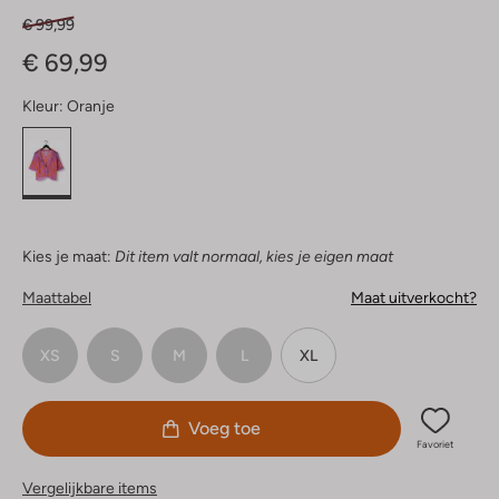
€ 99,99
€ 69,99
Kleur:
Oranje
Kies je maat:
Dit item valt normaal, kies je eigen maat
Maattabel
Maat uitverkocht?
XS
S
M
L
XL
Voeg toe
Favoriet
Vergelijkbare items