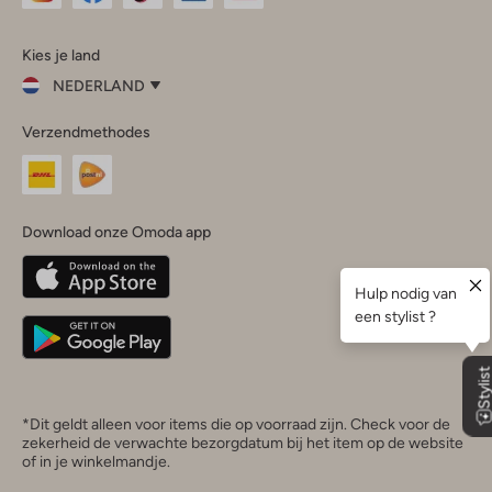
Omoda
Omoda
Omoda
Omoda
Omoda
Kies je land
Instagram
Facebook
TikTok
LinkedIn
YouTube
NEDERLAND
Kies
Verzendmethodes
je
Sluit
land
Nederland
België
(Nederlands)
Download onze Omoda app
Belgique
(Français)
Deutschland
*Dit geldt alleen voor items die op voorraad zijn. Check voor de
zekerheid de verwachte bezorgdatum bij het item op de website
of in je winkelmandje.