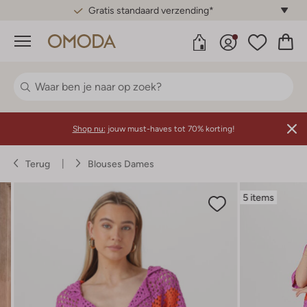
Gratis standaard verzending*
Menu
Shop nu:
jouw must-haves tot 70% korting!
Terug
Blouses Dames
5 items