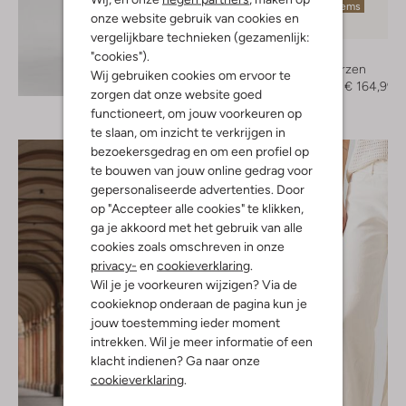
Laatste items
onze website gebruik van cookies en
-50%
vergelijkbare technieken (gezamenlijk:
Nubikk
"cookies").
Hoge laarzen
Wij gebruiken cookies om ervoor te
Ontdek de look
€ 329,95
€ 164,99
zorgen dat onze website goed
functioneert, om jouw voorkeuren op
te slaan, om inzicht te verkrijgen in
bezoekersgedrag en om een profiel op
te bouwen van jouw online gedrag voor
gepersonaliseerde advertenties. Door
op "Accepteer alle cookies" te klikken,
ga je akkoord met het gebruik van alle
cookies zoals omschreven in onze
privacy-
en
cookieverklaring
.
Wil je je voorkeuren wijzigen? Via de
cookieknop onderaan de pagina kun je
jouw toestemming ieder moment
intrekken. Wil je meer informatie of een
klacht indienen? Ga naar onze
cookieverklaring
.