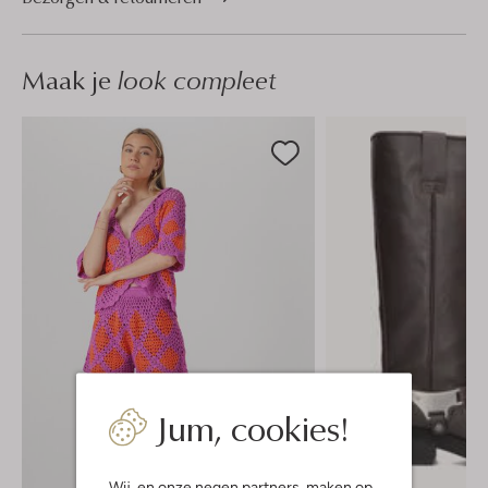
Maak je
look compleet
Jum, cookies!
Wij, en onze
negen partners
, maken op