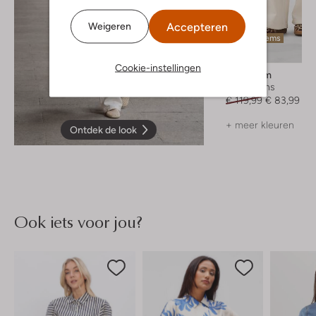
Accepteren
Weigeren
Laatste items
-30%
Cookie-instellingen
Modström
Wide jeans
€ 119,99
€ 83,99
+ meer kleuren
Ontdek de look
Ook iets voor jou?