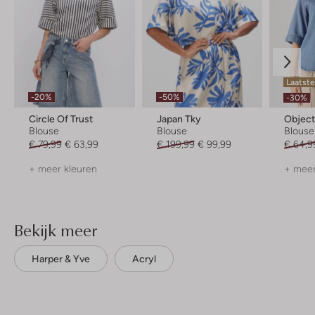
Laatst
-20%
-50%
-30%
Circle Of Trust
Japan Tky
Objec
Blouse
Blouse
Blouse
€ 79,99
€ 63,99
€ 199,99
€ 99,99
€ 64,9
+ meer kleuren
+ meer
Bekijk meer
Harper & Yve
Acryl