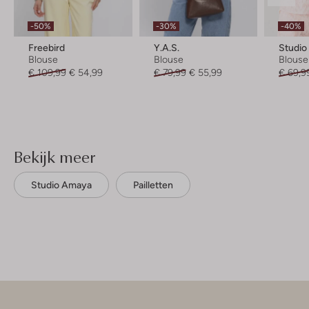
-50%
-30%
-40%
Freebird
Y.a.s.
Studi
Blouse
Blouse
Blouse
€ 109,99
€ 54,99
€ 79,99
€ 55,99
€ 69,9
Bekijk meer
Studio Amaya
Pailletten