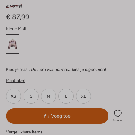
€ 109,99
€ 87,99
Kleur:
Multi
Kies je maat:
Dit item valt normaal, kies je eigen maat
Maattabel
XS
S
M
L
XL
Voeg toe
Favoriet
Vergelijkbare items