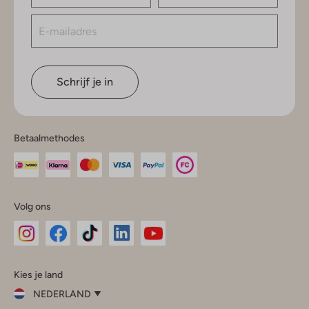
Schrijf je in
Betaalmethodes
Volg ons
Omoda
Omoda
Omoda
Omoda
Omoda
Kies je land
Instagram
Facebook
TikTok
LinkedIn
YouTube
NEDERLAND