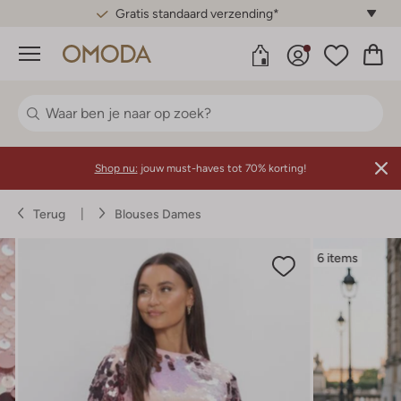
Gratis standaard verzending*
Menu
Shop nu:
jouw must-haves tot 70% korting!
Terug
Blouses Dames
6 items