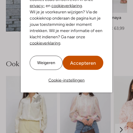
privacy-
en
cookieverklaring
.
-20%
Wil je je voorkeuren wijzigen? Via de
Studio Amaya
cookieknop onderaan de pagina kun je
Minirok
jouw toestemming ieder moment
Ontdek de look
€ 79,99
€ 63,99
intrekken. Wil je meer informatie of een
klacht indienen? Ga naar onze
cookieverklaring
.
Ook iets voor jou?
Accepteren
Weigeren
Cookie-instellingen