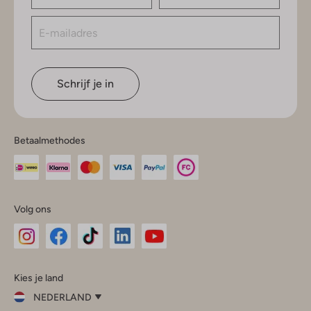
Schrijf je in
Betaalmethodes
Volg ons
Omoda
Omoda
Omoda
Omoda
Omoda
Kies je land
Instagram
Facebook
TikTok
LinkedIn
YouTube
NEDERLAND