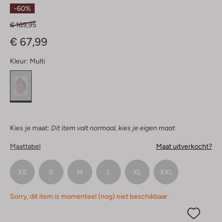
Sterren
-60%
€ 169,95
€ 67,99
Kleur:
Multi
Kies je maat:
Dit item valt normaal, kies je eigen maat
Maattabel
Maat uitverkocht?
XS
S
M
L
XL
XXL
Sorry, dit item is momenteel (nog) niet beschikbaar.