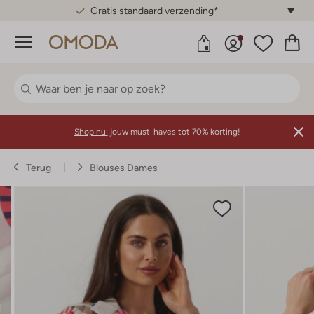
Gratis standaard verzending*
Menu
Shop nu:
jouw must-haves tot 70% korting!
Terug
Blouses Dames