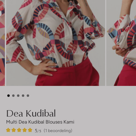
Dea Kudibal
Multi Dea Kudibal Blouses Kami
5
1
5
/5
(1 beoordeling)