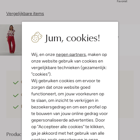
Favoriet
Vergelijkbare items
Maatadvies
Jum, cookies!
Nicole is 1 meter 70 lang en draagt maat S.
De
pasvorm is
aansluitend
.
Wij, en onze
negen partners
, maken op
onze website gebruik van cookies en
vergelijkbare technieken (gezamenlijk:
"cookies").
Wij gebruiken cookies om ervoor te
Gratis verzending
vanaf €75,-
zorgen dat onze website goed
functioneert, om jouw voorkeuren op
Gratis retourneren
binnen 30 dagen*
te slaan, om inzicht te verkrijgen in
Betaal achteraf
met Klarna
bezoekersgedrag en om een profiel op
te bouwen van jouw online gedrag voor
gepersonaliseerde advertenties. Door
op "Accepteer alle cookies" te klikken,
ga je akkoord met het gebruik van alle
Product informatie
cookies zoals omschreven in onze