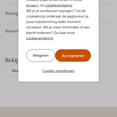
privacy-
en
cookieverklaring
.
Wil je je voorkeuren wijzigen? Via de
Bezorgen & retourneren
cookieknop onderaan de pagina kun je
jouw toestemming ieder moment
intrekken. Wil je meer informatie of een
1
5
Beoordelingen
(1)
5
/5
klacht indienen? Ga naar onze
Sterren
cookieverklaring
.
Accepteren
Weigeren
Bekijk meer
Cookie-instellingen
Dea Kudibal
Biologisch katoen