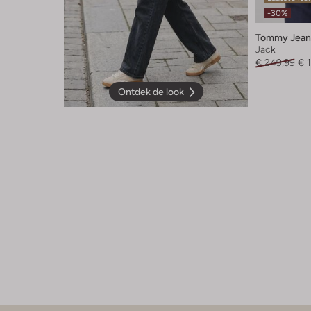
-30%
Tommy Jean
Jack
€ 249,99
€ 
Ontdek de look