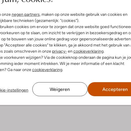
Bezorgen & retourneren
n onze
negen partners
, maken op onze website gebruik van cookies en
ijkbare technieken (gezamenlijk: "cookies").
bruiken cookies om ervoor te zorgen dat onze website goed functionee
oorkeuren op te slaan, om inzicht te verkrijgen in bezoekersgedrag en 
l op te bouwen van jouw online gedrag voor gepersonaliseerde advertent
elling & Pasvorm
Wasvoorschriften
p "Accepteer alle cookies" te klikken, ga je akkoord met het gebruik van 
es zoals omschreven in onze
privacy-
en
cookieverklaring
.
tblauw
Beperkt wassen op 30 °C
 je voorkeuren wijzigen? Via de cookieknop onderaan de pagina kun je j
go
mming ieder moment intrekken. Wil je meer informatie of een klacht
Strijken op maximaal 150 °C
atoen
nen? Ga naar onze
cookieverklaring
.
ercentages:
Kan in de droogtrommel op 
temparatuur
, 2% Elastaan
im Fit
Enkel chloorvrij bleken
Weigeren
Accepteren
kie-instellingen
aag
e:
Lange Mouw