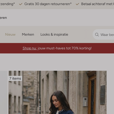
erzending*
Gratis 30 dagen retourneren*
Betaal achteraf met 
eren
Nieuw
Merken
Looks & inspiratie
Shop nu:
jouw must-haves tot 70% korting!
7 items