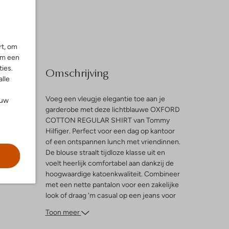
rt, om
om een
ies.
Omschrijving
alle
Voeg een vleugje elegantie toe aan je
ouw
garderobe met deze lichtblauwe OXFORD
COTTON REGULAR SHIRT van Tommy
hoge
Hilfiger. Perfect voor een dag op kantoor
of een ontspannen lunch met vriendinnen.
De blouse straalt tijdloze klasse uit en
voelt heerlijk comfortabel aan dankzij de
hoogwaardige katoenkwaliteit. Combineer
met een nette pantalon voor een zakelijke
look of draag 'm casual op een jeans voor
een stijlvolle, alledaagse outfit. De subtiele
Toon meer
kleur maakt het eenvoudig te mixen en
matchen met andere kledingstukken. Een