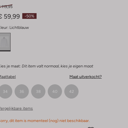
 119,95
€ 59,99
-50%
leur:
Lichtblauw
ies je maat:
Dit item valt normaal, kies je eigen maat
Maattabel
Maat uitverkocht?
34
36
38
40
42
ergelijkbare items
orry, dit item is momenteel (nog) niet beschikbaar.