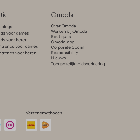
tie
Omoda
Over Omoda
e blogs
Werken bij Omoda
ds voor dames
Boutiques
ds voor heren
Omoda-app
trends voor dames
Corporate Social
Responsibility
trends voor heren
Nieuws
Toegankelijkheidsverklaring
Verzendmethodes