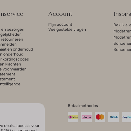
enservice
Account
Inspira
Mijn account
Bekijk all
n en bezorgen
Veelgestelde vragen
Modetren
gelijkheden
Modetren
n retourneren
Schoenen
anmelden
aat en onderhoud
Schoenen
en onderhoud
r kortingscodes
en klachten
e voorwaarden
tatement
atement
 Intelligence
Betaalmethodes
e deals, speciaal voor
p € 150,- shoptegoed.