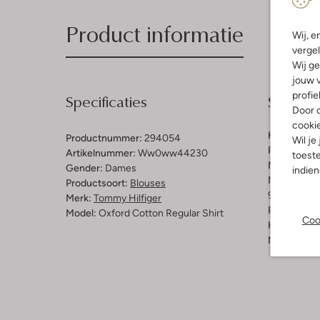
Product informatie
Wij, e
vergel
Wij ge
jouw v
profie
Specificaties
Samenst
Door o
cooki
Kleur:
Lich
Productnummer:
294054
Wil je
Patroon:
Lo
Artikelnummer:
Ww0ww44230
toeste
Materiaal:
K
Gender:
Dames
indie
Materiaalp
Productsoort:
Blouses
98% Katoen
Merk:
Tommy Hilfiger
Pasvorm:
Sl
Model:
Oxford Cotton Regular Shirt
Coo
Halslijn:
Kr
Mouwlengt