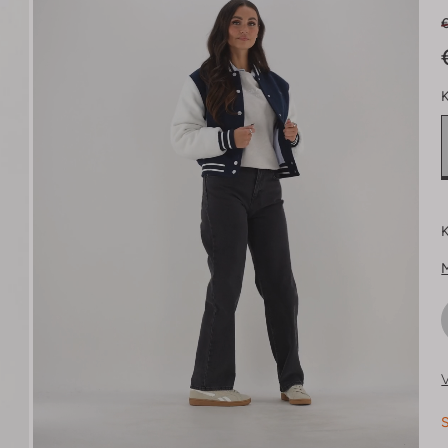
€
K
K
V
S