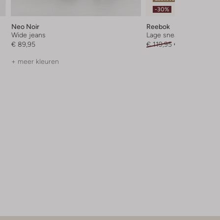
-30%
Neo Noir
Reebok
Wide jeans
Lage sneakers
€ 89,95
€ 119,95
€ 83,99
+ meer kleuren