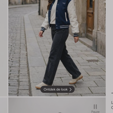
Ontdek de look
Pauze