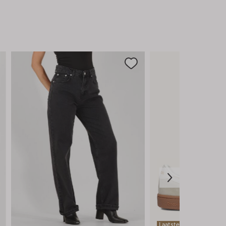
must-have voor dames die houden van
een klassieke en veelzijdige stijl.
Laatste items