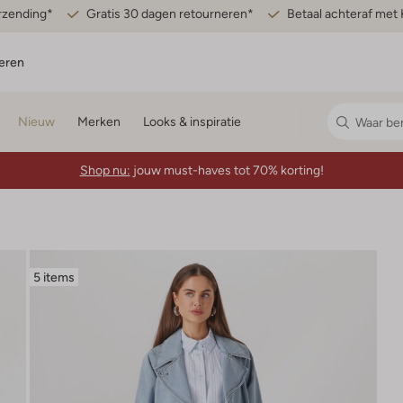
erzending*
Gratis 30 dagen retourneren*
Betaal achteraf met 
eren
Nieuw
Merken
Looks & inspiratie
Shop nu:
jouw must-haves tot 70% korting!
5 items