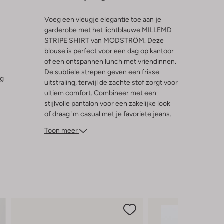
Voeg een vleugje elegantie toe aan je
garderobe met het lichtblauwe MILLEMD
STRIPE SHIRT van MODSTRÖM. Deze
l
blouse is perfect voor een dag op kantoor
of een ontspannen lunch met vriendinnen.
De subtiele strepen geven een frisse
ng
uitstraling, terwijl de zachte stof zorgt voor
ultiem comfort. Combineer met een
stijlvolle pantalon voor een zakelijke look
of draag 'm casual met je favoriete jeans.
De veelzijdigheid van deze blouse maakt
Toon meer
'm een onmisbare aanvulling op je
kledingkast. Laat je inspireren door de
tijdloze charme en geniet van de
complimenten die je zeker zult ontvangen.