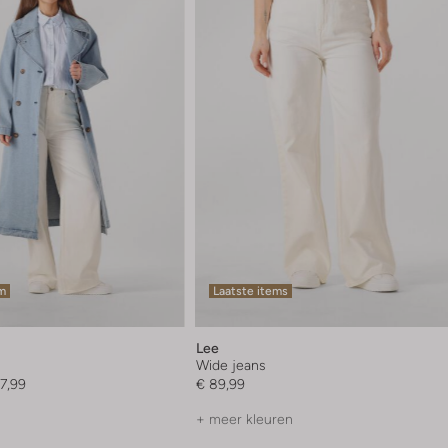
em
Laatste items
Lee
Wide jeans
7,99
€ 89,99
+ meer kleuren