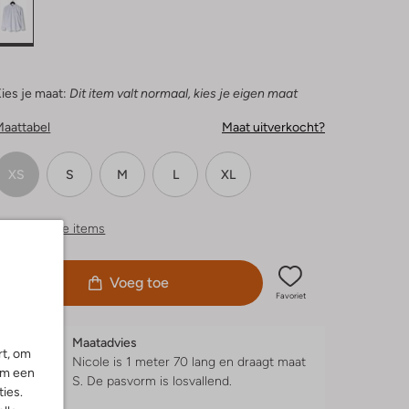
ies je maat:
Dit item valt normaal, kies je eigen maat
Maattabel
Maat uitverkocht?
XS
S
M
L
XL
ergelijkbare items
Voeg toe
Favoriet
Maatadvies
rt, om
Nicole is 1 meter 70 lang en draagt maat
om een
S.
De pasvorm is
losvallend
.
ies.