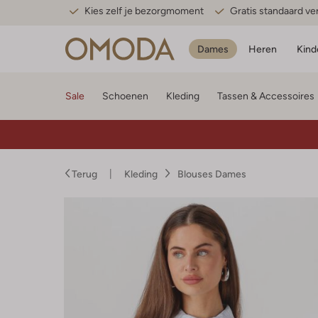
Kies zelf je bezorgmoment
Gratis standaard v
Dames
Heren
Kind
Sale
Schoenen
Kleding
Tassen & Accessoires
Terug
Kleding
Blouses Dames