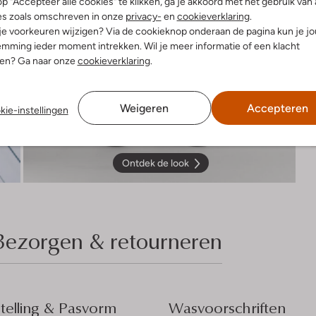
p "Accepteer alle cookies" te klikken, ga je akkoord met het gebruik van 
es zoals omschreven in onze
privacy-
en
cookieverklaring
.
 je voorkeuren wijzigen? Via de cookieknop onderaan de pagina kun je j
mming ieder moment intrekken. Wil je meer informatie of een klacht
nen? Ga naar onze
cookieverklaring
.
Weigeren
Accepteren
kie-instellingen
Ontdek de look
Bezorgen & retourneren
elling & Pasvorm
Wasvoorschriften