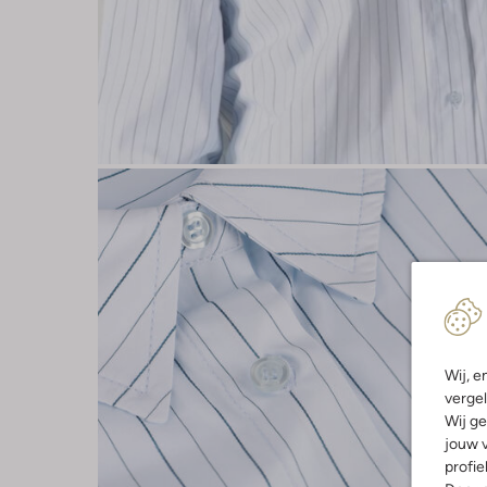
Wij, e
vergel
Wij ge
jouw v
profie