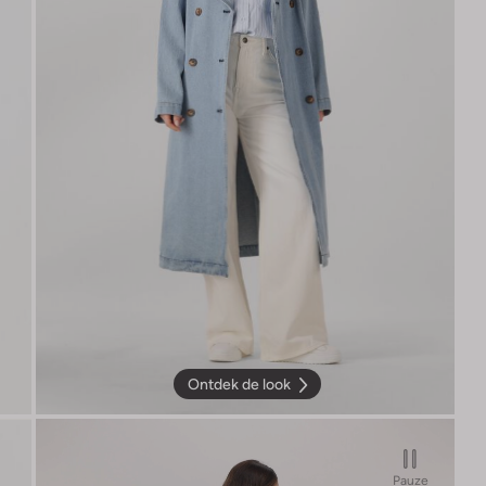
Ontdek de look
Pauze