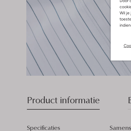
Door o
cooki
Wil je
toeste
indie
Coo
Product informatie
Specificaties
Samenst