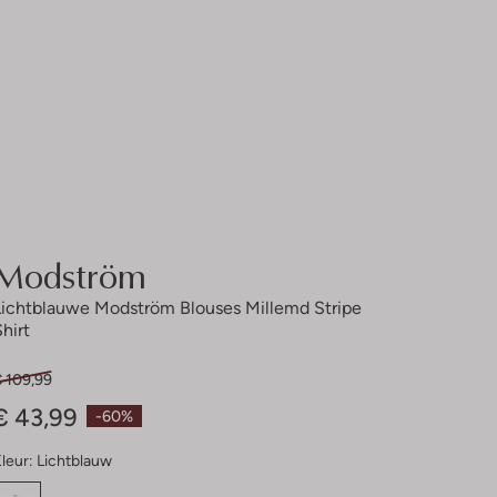
Modström
Lichtblauwe Modström Blouses Millemd Stripe
Shirt
€ 109,99
€ 43,99
-60%
leur:
Lichtblauw