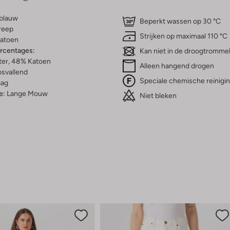
tblauw
Beperkt wassen op 30 °C
reep
Strijken op maximaal 110 °C
atoen
ercentages:
Kan niet in de droogtromme
ter, 48% Katoen
Alleen hangend drogen
osvallend
Speciale chemische reinigi
aag
e:
Lange Mouw
Niet bleken