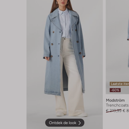
Laatste it
-60%
Modström
Trenchcoats
€ 219,99
€ 8
Ontdek de look