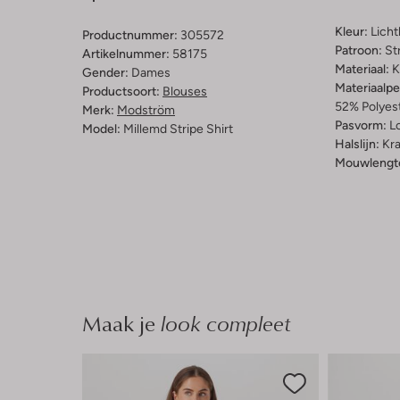
Kleur:
Lich
Productnummer:
305572
Patroon:
St
Artikelnummer:
58175
Materiaal:
K
Gender:
Dames
Materiaalp
Productsoort:
Blouses
52% Polyes
Merk:
Modström
Pasvorm:
L
Model:
Millemd Stripe Shirt
Halslijn:
Kr
Mouwlengt
Maak je
look compleet