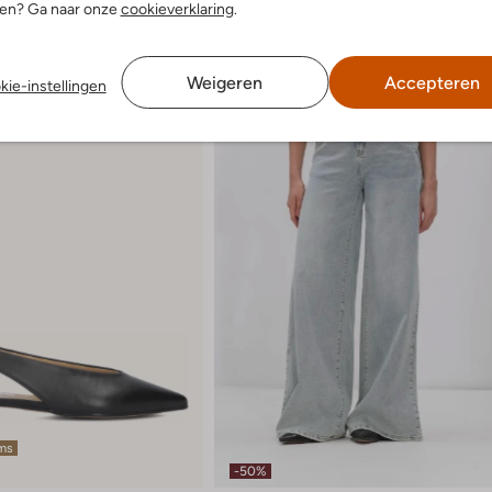
nen? Ga naar onze
cookieverklaring
.
Weigeren
Accepteren
kie-instellingen
ems
-50%