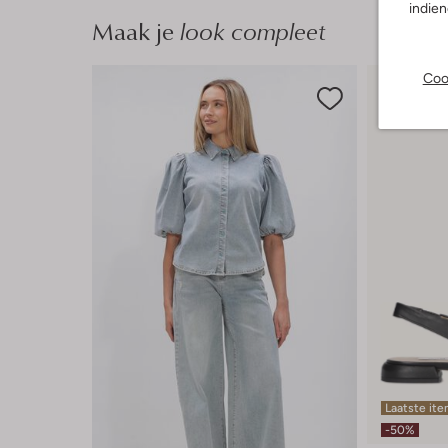
indie
Maak je
look compleet
Coo
Laatste it
-50%