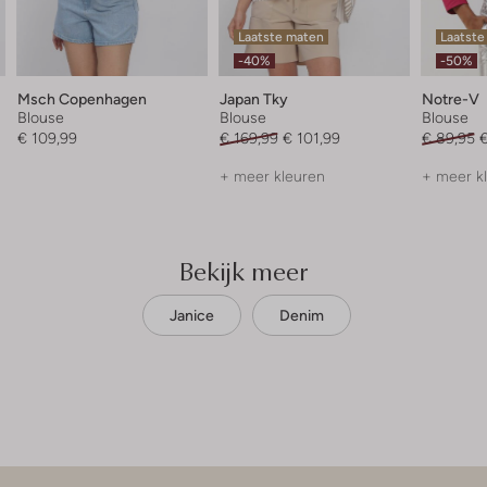
Laatste maten
Laatste
-40%
-50%
Msch Copenhagen
Japan Tky
Notre-V
Blouse
Blouse
Blouse
€ 109,99
€ 169,99
€ 101,99
€ 89,95
€
+ meer kleuren
+ meer k
Bekijk meer
Janice
Denim