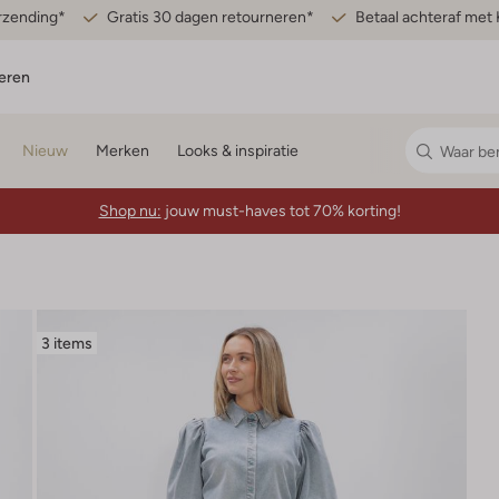
erzending*
Gratis 30 dagen retourneren*
Betaal achteraf met 
eren
Nieuw
Merken
Looks & inspiratie
Shop nu:
jouw must-haves tot 70% korting!
3 items