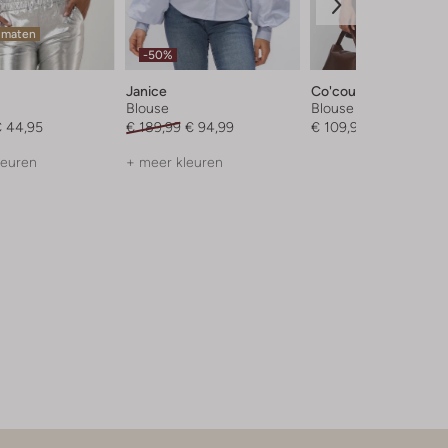
 maten
-50%
Janice
Co'couture
Blouse
Blouse
 44,95
€ 189,99
€ 94,99
€ 109,99
leuren
+ meer kleuren