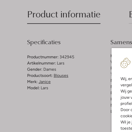
Product informatie
Specificaties
Samenst
Kleur:
Lich
Productnummer:
342945
Wassing:
Li
Artikelnummer:
Lars
Patroon:
Ef
Gender:
Dames
Trends:
Ret
Productsoort:
Blouses
Wij, e
Materiaal b
Merk:
Janice
vergel
Materiaal:
D
Model:
Lars
Wij ge
Pasvorm:
G
jouw v
Halslijn:
Kr
profie
Mouwlengt
Door o
Lengte:
Kor
cooki
Wil je
toeste