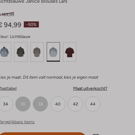
Lichtblauwe Janice Blouses Lars
€ 189,99
€ 94,99
-50%
leur:
Lichtblauw
ies je maat:
Dit item valt normaal, kies je eigen maat
Maattabel
Maat uitverkocht?
34
36
38
40
42
44
ergelijkbare items