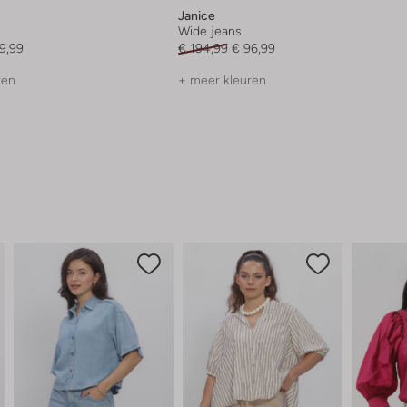
Janice
Wide jeans
9,99
€ 194,99
€ 96,99
ren
+ meer kleuren