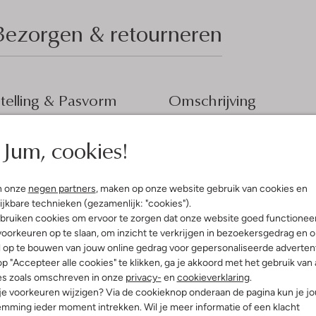
Bezorgen & retourneren
elling & Pasvorm
Omschrijving
tblauw
Ontdek de blauwe LARS blouse va
Jum, cookies!
chte Wassing
zomer. Gemaakt met een zachte k
fen
Ideaal voor een picknick in het 
ro Revival
lichte linnen broek of een zwierig
n onze
negen partners
, maken op onze website gebruik van cookies en
innenkant:
Katoen
stijlvolle snit maken het een vee
ijkbare technieken (gezamenlijk: "cookies").
enim
maar toch elegante uitstraling. V
bruiken cookies om ervoor te zorgen dat onze website goed functionee
etailleerd
zonnige gelegenheid.
oorkeuren op te slaan, om inzicht te verkrijgen in bezoekersgedrag en 
aag
l op te bouwen van jouw online gedrag voor gepersonaliseerde advertent
e:
Korte Mouw
p "Accepteer alle cookies" te klikken, ga je akkoord met het gebruik van 
t
es zoals omschreven in onze
privacy-
en
cookieverklaring
.
 je voorkeuren wijzigen? Via de cookieknop onderaan de pagina kun je j
mming ieder moment intrekken. Wil je meer informatie of een klacht