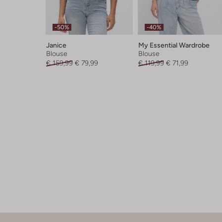
-50%
-40%
Janice
My Essential Wardrobe
Blouse
Blouse
€ 159,99
€ 79,99
€ 119,99
€ 71,99