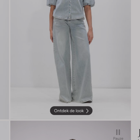
Ontdek de look
Pauze