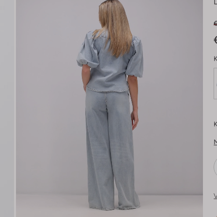
K
K
V